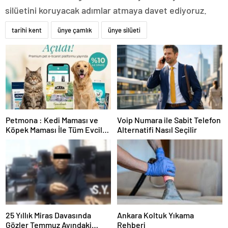
silüetini koruyacak adımlar atmaya davet ediyoruz.
tarihi kent
ünye çamlık
ünye silüeti
Petmona : Kedi Maması ve
Voip Numara ile Sabit Telefon
Köpek Maması İle Tüm Evcil
Alternatifi Nasıl Seçilir
Hayvan Ürünleri
25 Yıllık Miras Davasında
Ankara Koltuk Yıkama
Gözler Temmuz Ayındaki
Rehberi