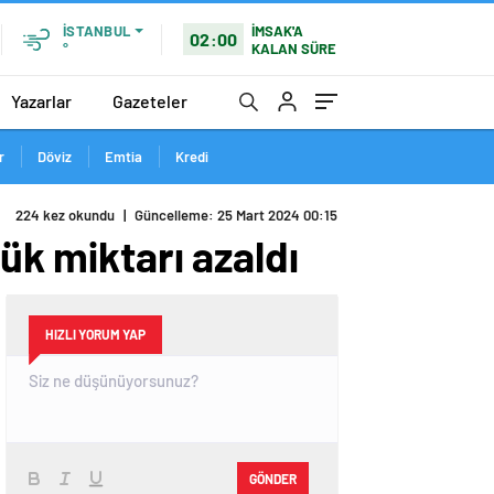
İMSAK'A
İSTANBUL
02:00
KALAN SÜRE
°
Yazarlar
Gazeteler
r
Döviz
Emtia
Kredi
ük miktarı azaldı
HIZLI YORUM YAP
GÖNDER