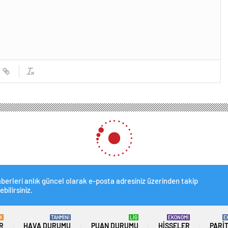
a Tarım Konseyi, yerel seçim öncesinde tarım sektörünün beklentilerini belirled
seyi, yerel seçim öncesind
ledi