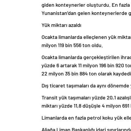
giden konteynerler oluşturdu. En fazla 
Yunanistan’dan gelen konteynerlerde ge
Yük miktarı azaldı
Ocakta limanlarda elleçlenen yük miktar
milyon 119 bin 556 ton oldu.
Ocakta limanlarda gerçekleştirilen ihra
yüzde 6 artarak 11 milyon 196 bin 920 to
22 milyon 35 bin 884 ton olarak kaydedi
Dış ticaret taşımaları da aynı dönemde 
Transit yük taşımaları yüzde 20,1 azalış
miktarı yüzde 11,8 düşüşle 4 milyon 691 
Limanlarda en fazla petrol koku yük ell
Aliağa Liman Başkanlığı idari sınırların