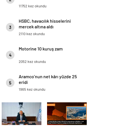
11752 kez okundu
HSBC, havacılık hisselerini
mercek altına aldı
3
2110 kez okundu
Motorine 10 kuruş zam
4
2052 kez okundu
Aramco’nun net kârı yüzde 25
eridi
5
1965 kez okundu