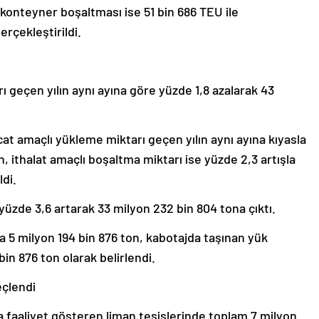
konteyner boşaltması ise 51 bin 686 TEU ile
rçekleştirildi.
ı geçen yılın aynı ayına göre yüzde 1,8 azalarak 43
cat amaçlı yükleme miktarı geçen yılın aynı ayına kıyasla
n, ithalat amaçlı boşaltma miktarı ise yüzde 2,3 artışla
ldi.
yüzde 3,6 artarak 33 milyon 232 bin 804 tona çıktı.
la 5 milyon 194 bin 876 ton, kabotajda taşınan yük
bin 876 ton olarak belirlendi.
eçlendi
da faaliyet gösteren liman tesislerinde toplam 7 milyon