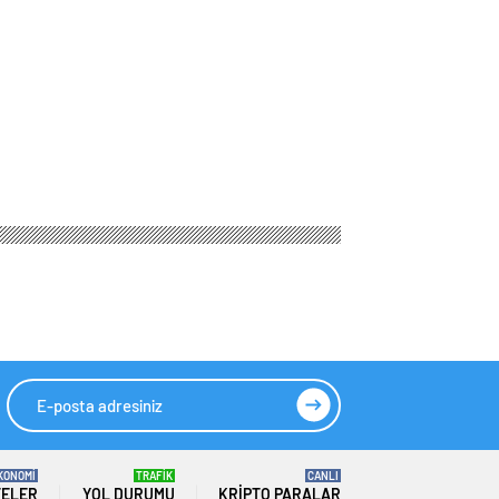
i
e tarım sektörünün
HIZLI YORUM YAP