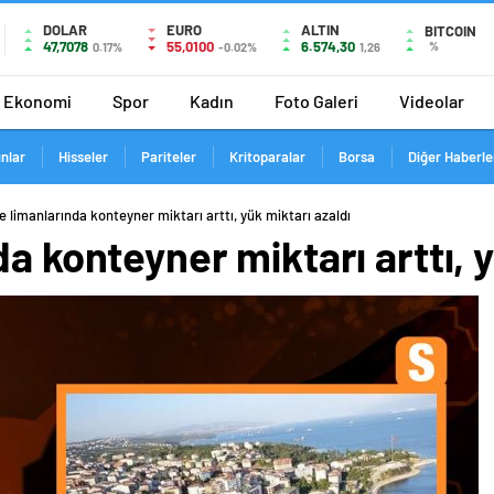
DOLAR
EURO
ALTIN
BITCOIN
47,7078
55,0100
6.574,30
%
0.17%
-0.02%
1,26
Ekonomi
Spor
Kadın
Foto Galeri
Videolar
ınlar
Hisseler
Pariteler
Kritoparalar
Borsa
Diğer Haberle
e limanlarında konteyner miktarı arttı, yük miktarı azaldı
a konteyner miktarı arttı, y