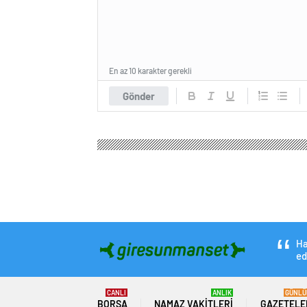
En az 10 karakter gerekli
Gönder
Giresun Manşet Haber
Ekonomi
Borsa
Antaly
Antalya Tarım Kon
beklentilerini belir