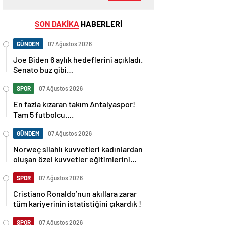
SON DAKİKA
HABERLERİ
GÜNDEM
07 Ağustos 2026
Joe Biden 6 aylık hedeflerini açıkladı.
Senato buz gibi…
SPOR
07 Ağustos 2026
En fazla kızaran takım Antalyaspor!
Tam 5 futbolcu….
GÜNDEM
07 Ağustos 2026
Norweç silahlı kuvvetleri kadınlardan
oluşan özel kuvvetler eğitimlerini
başlattı.
SPOR
07 Ağustos 2026
Cristiano Ronaldo’nun akıllara zarar
tüm kariyerinin istatistiğini çıkardık !
SPOR
07 Ağustos 2026