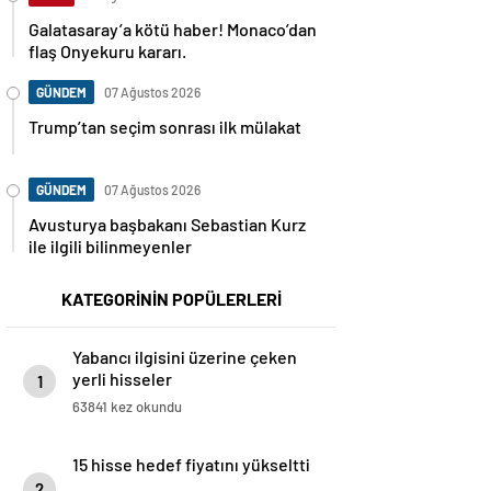
Galatasaray’a kötü haber! Monaco’dan
flaş Onyekuru kararı.
GÜNDEM
07 Ağustos 2026
Trump’tan seçim sonrası ilk mülakat
GÜNDEM
07 Ağustos 2026
Avusturya başbakanı Sebastian Kurz
ile ilgili bilinmeyenler
KATEGORİNİN POPÜLERLERİ
Yabancı ilgisini üzerine çeken
yerli hisseler
1
63841 kez okundu
15 hisse hedef fiyatını yükseltti
2