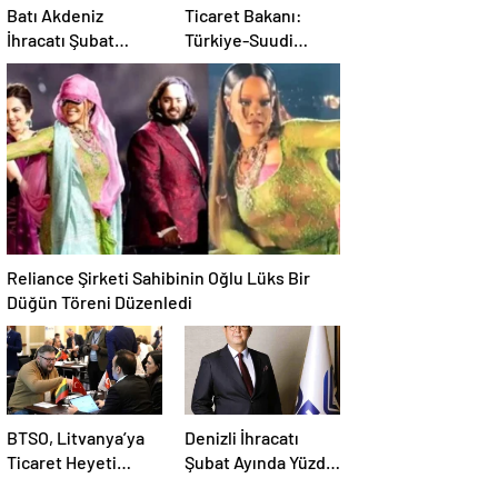
Batı Akdeniz
Ticaret Bakanı:
İhracatı Şubat
Türkiye-Suudi
Ayında Geriledi
Arabistan ticaret
hacmi artacak
Reliance Şirketi Sahibinin Oğlu Lüks Bir
Düğün Töreni Düzenledi
BTSO, Litvanya’ya
Denizli İhracatı
Ticaret Heyeti
Şubat Ayında Yüzde
Programı Düzenledi
6,2 Arttı