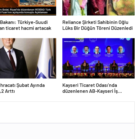
 Bakanı: Türkiye-Suudi
Reliance Şirketi Sahibinin Oğlu
an ticaret hacmi artacak
Lüks Bir Düğün Töreni Düzenledi
 İhracatı Şubat Ayında
Kayseri Ticaret Odası’nda
,2 Arttı
düzenlenen AB-Kayseri İş
Forumu’nda yeşil dönüşüm ve
dijitalleşme vurgusu yapıldı