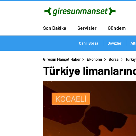
Son Dakika
Servisler
Gündem
Canlı Borsa
Dövizler
Alt
Giresun Manşet Haber
Ekonomi
Borsa
Türkiy
Türkiye limanlarınd