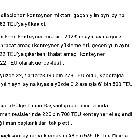
elleçlenen konteyner miktarı, geçen yılın aynı ayına
762 TEU’ya yükseldi.
te konu konteyner miktarı, 2023’ün aynı ayına göre
İhracat amaçlı konteyner yüklemeleri, geçen yılın aynı
 622 TEU’ya çıkarken ithalat amaçlı konteyner
 322 TEU olarak gerçekleşti.
yüzde 22,7 artarak 190 bin 228 TEU oldu. Kabotajda
ılın aynı ayına kıyasla yüzde 0,2 azalışla 61 bin 590 TEU
arlı Bölge Liman Başkanlığı idari sınırlarında
iman tesislerinde 226 bin 708 TEU konteyner elleçlendi.
liman başkanlıkları takip etti.
maçlı konteyner yüklemesini 48 bin 539 TEU ile Mısır’a