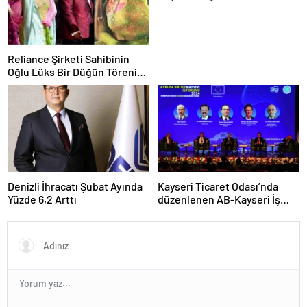
Reliance Şirketi Sahibinin
Oğlu Lüks Bir Düğün Töreni
Düzenledi
Denizli İhracatı Şubat Ayında
Kayseri Ticaret Odası’nda
Yüzde 6,2 Arttı
düzenlenen AB-Kayseri İş
Forumu’nda yeşil dönüşüm
ve dijitalleşme vurgusu
yapıldı