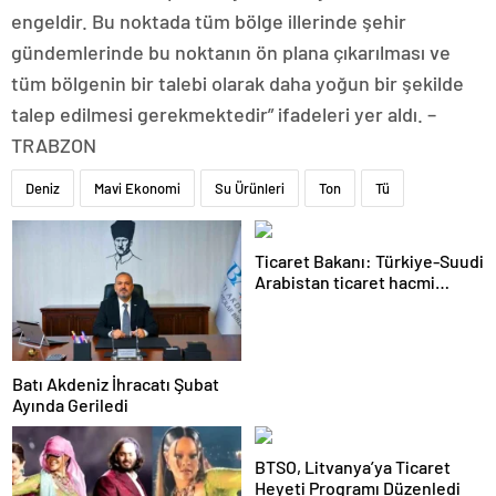
engeldir. Bu noktada tüm bölge illerinde şehir
gündemlerinde bu noktanın ön plana çıkarılması ve
tüm bölgenin bir talebi olarak daha yoğun bir şekilde
talep edilmesi gerekmektedir” ifadeleri yer aldı. –
TRABZON
Deniz
Mavi Ekonomi
Su Ürünleri
Ton
Tü
Ticaret Bakanı: Türkiye-Suudi
Arabistan ticaret hacmi
artacak
Batı Akdeniz İhracatı Şubat
Ayında Geriledi
BTSO, Litvanya’ya Ticaret
Heyeti Programı Düzenledi