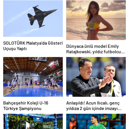
SOLOTÜRK Malatya’da Gösteri
Dünyaca ünlü model Emily
Uçuşu Yaptı
Ratajkowski, yıldız futbolcuya
hayranlığını ilan etti
Bahçeşehir Koleji U-16
Anlaşıldı! Acun Ilıcalı, genç
Türkiye Şampiyonu
yıldıza 2 gün içinde imzayı
attırıyor