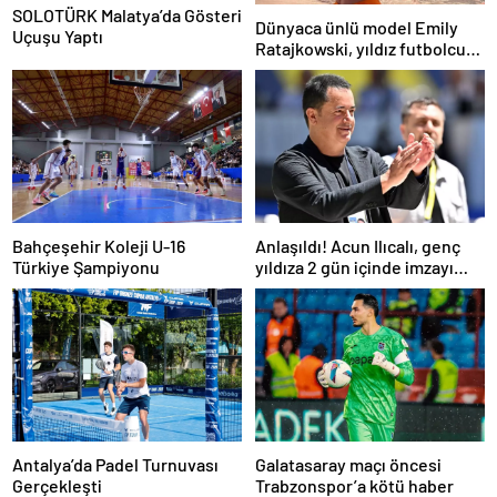
SOLOTÜRK Malatya’da Gösteri
Dünyaca ünlü model Emily
Uçuşu Yaptı
Ratajkowski, yıldız futbolcuya
hayranlığını ilan etti
Bahçeşehir Koleji U-16
Anlaşıldı! Acun Ilıcalı, genç
Türkiye Şampiyonu
yıldıza 2 gün içinde imzayı
attırıyor
Antalya’da Padel Turnuvası
Galatasaray maçı öncesi
Gerçekleşti
Trabzonspor’a kötü haber