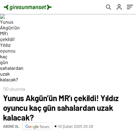
110 okunma
Yunus Akgün’ün MR’ı çekildi! Yıldız
oyuncu kaç gün sahalardan uzak
kalacak?
10 Şubat 2025 20:28
ABONE OL
News