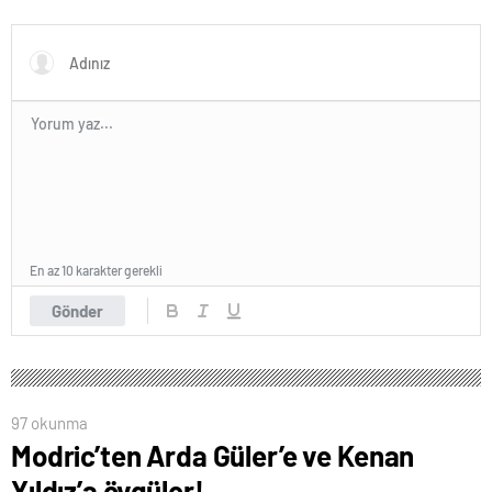
En az 10 karakter gerekli
Gönder
97 okunma
Modric’ten Arda Güler’e ve Kenan
Yıldız’a övgüler!