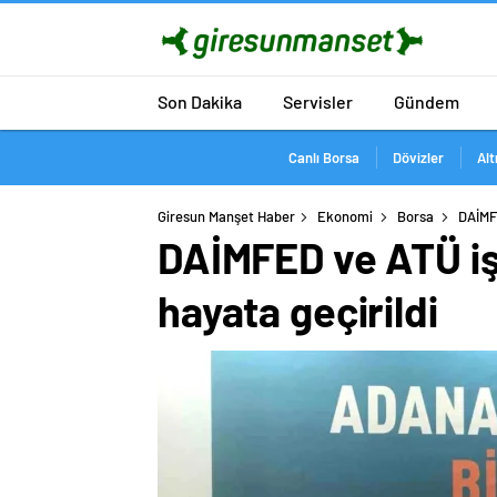
Son Dakika
Servisler
Gündem
Canlı Borsa
Dövizler
Alt
Giresun Manşet Haber
Ekonomi
Borsa
DAİMFE
DAİMFED ve ATÜ iş b
hayata geçirildi