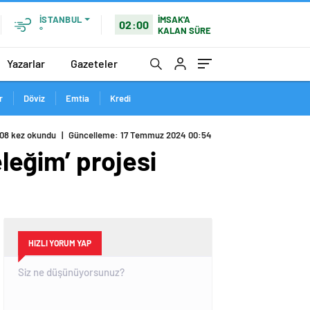
İMSAK'A
İSTANBUL
02:00
KALAN SÜRE
°
Yazarlar
Gazeteler
r
Döviz
Emtia
Kredi
eleğim’ projesi
HIZLI YORUM YAP