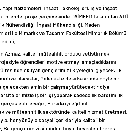
Yapı Malzemeleri, İnşaat Teknolojileri, İş ve İnşaat
en törende, proje çerçevesinde DAİMFED tarafından ATÜ
ik Mühendisliği, İnşaat Mühendisliği, Maden
mleri ile Mimarlık ve Tasarım Fakültesi Mimarlık Bölümü
edildi.
 Azmaz, kaliteli müteahhit ordusu yetiştirmek
 projesiyle öğrencileri motive etmeyi amaçladıklarını
ültesinde okuyan gençlerimiz ilk yeleğini giyecek, ilk
h motive olacaklar. Gelecekte de arkalarında böyle bir
 gelecekten emin bir çalışma yürütecektir diye
rsitelerimizle iş birliği yaparak sadece ilk baretim ilk
h gerçekleştireceğiz. Burada iyi eğitimli
ek ve müteahhitlik sektöründe kaliteli hizmet üretmesi,
la, her yönüyle sosyal içerikleriyle kaliteli bir
z. Bu gençlerimizi şimdiden böyle heveslendirerek