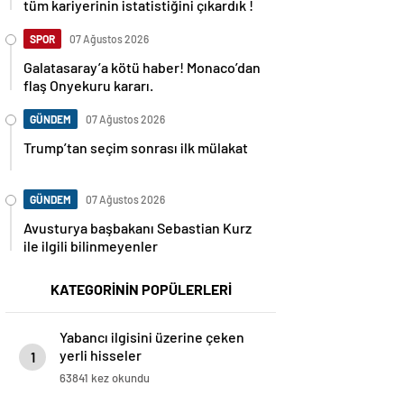
tüm kariyerinin istatistiğini çıkardık !
SPOR
07 Ağustos 2026
Galatasaray’a kötü haber! Monaco’dan
flaş Onyekuru kararı.
GÜNDEM
07 Ağustos 2026
Trump’tan seçim sonrası ilk mülakat
GÜNDEM
07 Ağustos 2026
Avusturya başbakanı Sebastian Kurz
ile ilgili bilinmeyenler
KATEGORİNİN POPÜLERLERİ
Yabancı ilgisini üzerine çeken
yerli hisseler
1
63841 kez okundu