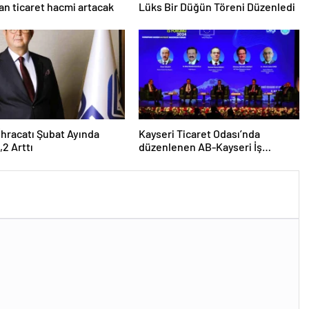
an ticaret hacmi artacak
Lüks Bir Düğün Töreni Düzenledi
 İhracatı Şubat Ayında
Kayseri Ticaret Odası’nda
,2 Arttı
düzenlenen AB-Kayseri İş
Forumu’nda yeşil dönüşüm ve
dijitalleşme vurgusu yapıldı