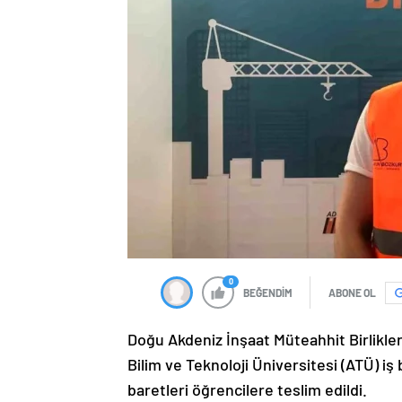
0
BEĞENDİM
ABONE OL
Doğu Akdeniz İnşaat Müteahhit Birlikl
Bilim ve Teknoloji Üniversitesi (ATÜ) iş b
baretleri öğrencilere teslim edildi.