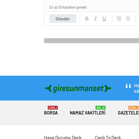
En az 10 karakter gerekli
Gönder
Giresun Manşet Haber
Ekonomi
Borsa
Türkiy
Türkiye, Mavi Ekon
hedefliyor