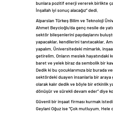
bunlara pozitif enerji vererek birlikte 
İnşallah iyi sonuç alacağız” dedi.
Alparslan Türkeş Bilim ve Teknoloji Üni
Ahmet Beycioğlu’da genç nesile de yatı
sektör bileşenlerini paydaşlarını buluştu
yapacaklar, kendilerini tanıtacaklar. Am
yapalım. Üniversitedeki mimarlık, inşaat
getirelim. Onların meslek hayatındaki kul
baret ve yelek biraz da sembolik bir ka
Dedik ki bu çocuklarımıza biz burada ve
sektördeki duayen insanlarla bir araya 
olarak kalır dedik ve böyle bir etkinlik
dönüşür ve sürekli devam eder” diye k
Güvenli bir inşaat firması kurmak isted
Geylani Oğuz ise “Çok mutluyum. Hele de 