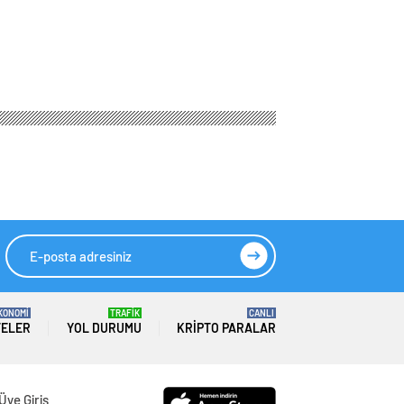
lke olmayı
HIZLI YORUM YAP