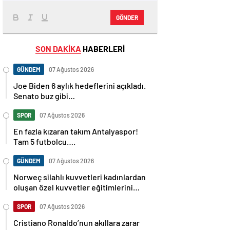
GÖNDER
SON DAKİKA
HABERLERİ
GÜNDEM
07 Ağustos 2026
Joe Biden 6 aylık hedeflerini açıkladı.
Senato buz gibi…
SPOR
07 Ağustos 2026
En fazla kızaran takım Antalyaspor!
Tam 5 futbolcu….
GÜNDEM
07 Ağustos 2026
Norweç silahlı kuvvetleri kadınlardan
oluşan özel kuvvetler eğitimlerini
başlattı.
SPOR
07 Ağustos 2026
Cristiano Ronaldo’nun akıllara zarar