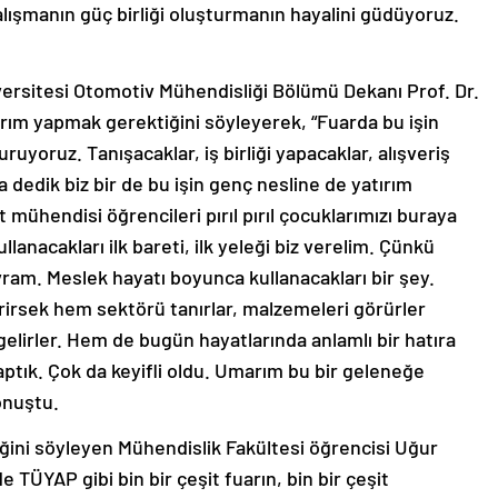
çalışmanın güç birliği oluşturmanın hayalini güdüyoruz.
versitesi Otomotiv Mühendisliği Bölümü Dekanı Prof. Dr.
rım yapmak gerektiğini söyleyerek, “Fuarda bu işin
ruyoruz. Tanışacaklar, iş birliği yapacaklar, alışveriş
a dedik biz bir de bu işin genç nesline de yatırım
 mühendisi öğrencileri pırıl pırıl çocuklarımızı buraya
lanacakları ilk bareti, ilk yeleği biz verelim. Çünkü
vram. Meslek hayatı boyunca kullanacakları bir şey.
rirsek hem sektörü tanırlar, malzemeleri görürler
gelirler. Hem de bugün hayatlarında anlamlı bir hatıra
 yaptık. Çok da keyifli oldu. Umarım bu bir geleneğe
onuştu.
iğini söyleyen Mühendislik Fakültesi öğrencisi Uğur
TÜYAP gibi bin bir çeşit fuarın, bin bir çeşit