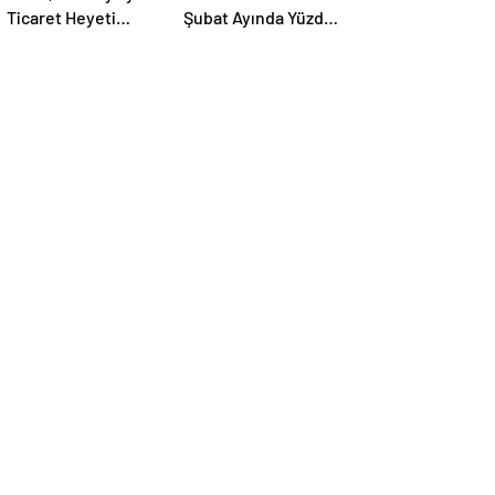
Ticaret Heyeti
Şubat Ayında Yüzde
Programı Düzenledi
6,2 Arttı