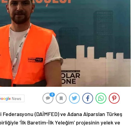
0
News
eri Federasyonu (DAİMFED) ve Adana Alparslan Türkeş
irliğiyle ‘İlk Baretim-İlk Yeleğim’ projesinin yelek ve