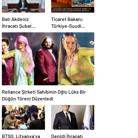
Batı Akdeniz
Ticaret Bakanı:
İhracatı Şubat
Türkiye-Suudi
Ayında Geriledi
Arabistan ticaret
hacmi artacak
Reliance Şirketi Sahibinin Oğlu Lüks Bir
Düğün Töreni Düzenledi
BTSO, Litvanya’ya
Denizli İhracatı