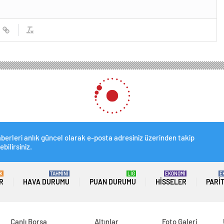
e, Mavi Ekonomi ile Karadeniz’de lider ülke olmayı hedefliyor
omi ile Karadeniz’de lider ü