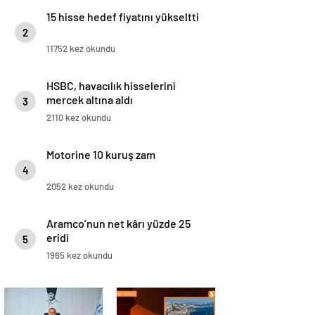
15 hisse hedef fiyatını yükseltti
2
11752 kez okundu
HSBC, havacılık hisselerini
mercek altına aldı
3
2110 kez okundu
Motorine 10 kuruş zam
4
2052 kez okundu
Aramco’nun net kârı yüzde 25
eridi
5
1965 kez okundu