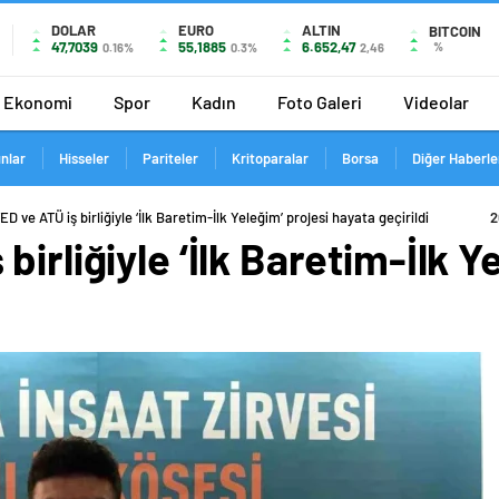
DOLAR
EURO
ALTIN
BITCOIN
47,7039
55,1885
6.652,47
%
0.16%
0.3%
2,46
Ekonomi
Spor
Kadın
Foto Galeri
Videolar
ınlar
Hisseler
Pariteler
Kritoparalar
Borsa
Diğer Haberle
D ve ATÜ iş birliğiyle ‘İlk Baretim-İlk Yeleğim’ projesi hayata geçirildi
irliğiyle ‘İlk Baretim-İlk Y