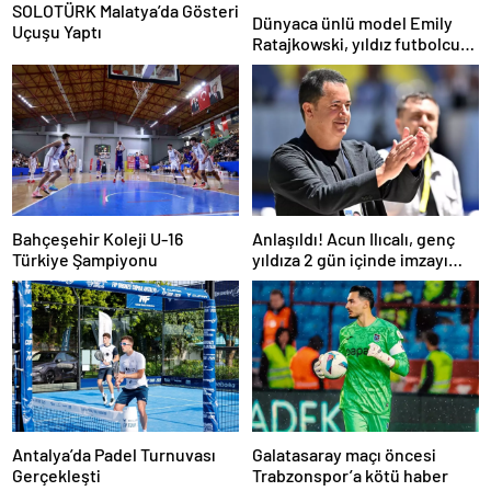
SOLOTÜRK Malatya’da Gösteri
Dünyaca ünlü model Emily
Uçuşu Yaptı
Ratajkowski, yıldız futbolcuya
hayranlığını ilan etti
Bahçeşehir Koleji U-16
Anlaşıldı! Acun Ilıcalı, genç
Türkiye Şampiyonu
yıldıza 2 gün içinde imzayı
attırıyor
Antalya’da Padel Turnuvası
Galatasaray maçı öncesi
Gerçekleşti
Trabzonspor’a kötü haber