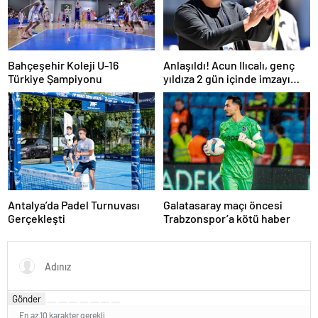
Bahçeşehir Koleji U-16
Anlaşıldı! Acun Ilıcalı, genç
Türkiye Şampiyonu
yıldıza 2 gün içinde imzayı
attırıyor
Antalya’da Padel Turnuvası
Galatasaray maçı öncesi
Gerçekleşti
Trabzonspor’a kötü haber
Gönder
En az 10 karakter gerekli