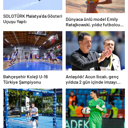
SOLOTÜRK Malatya’da Gösteri
Dünyaca ünlü model Emily
Uçuşu Yaptı
Ratajkowski, yıldız futbolcuya
hayranlığını ilan etti
Bahçeşehir Koleji U-16
Anlaşıldı! Acun Ilıcalı, genç
Türkiye Şampiyonu
yıldıza 2 gün içinde imzayı
attırıyor