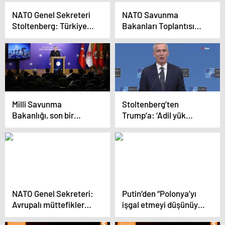
silah tedariki çağrısı
NATO Genel Sekreteri
NATO Savunma
Stoltenberg: Türkiye
Bakanları Toplantısı
Montrö Anlaşması’na
Brüksel’de başladı
saygı göstermeye
devam etmeli
Milli Savunma
Stoltenberg’ten
Bakanlığı, son bir
Trump’a: ‘Adil yük
haftada 39 teröristi
paylaşımı gereği
etkisiz hale getirdi
Avrupalı müttefikler ve
Kanada daha fazla
harcama yapıyor’
NATO Genel Sekreteri:
Putin’den “Polonya’yı
Avrupalı müttefikler
işgal etmeyi düşünüyor
daha fazla harcama
musunuz?” sorusuna