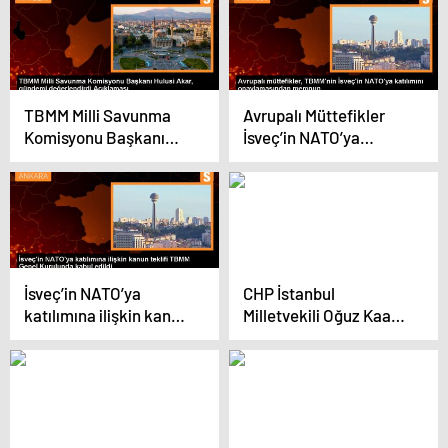
yapıyor
yanıt: Böyle bir şey söz
konusu değil
TBMM Milli Savunma
Avrupalı Müttefikler
Komisyonu Başkanı
İsveç’in NATO’ya
Hulusi Akar: F-16 satışı
Katılımını
olumlu sonuçlanacak
Memnuniyetle
Karşıladı
İsveç’in NATO’ya
CHP İstanbul
katılımına ilişkin kanun
Milletvekili Oğuz Kaan
teklifi TBMM Genel
Salıcı, İsveç’in NATO’ya
Kurulunda kabul edildi
katılımına ‘evet’
diyeceğiz