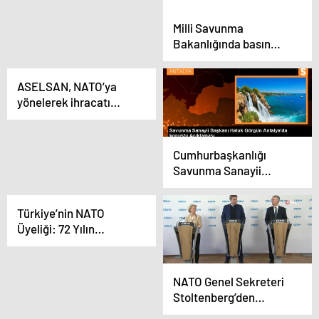
Milli Savunma
Bakanlığında basın
bilgilendirme toplantısı
yapıldı
ASELSAN, NATO’ya
yönelerek ihracatı
artırmayı hedefliyor
Cumhurbaşkanlığı
Savunma Sanayii
Başkanı: Savunma ve
havacılık sanayii
Türkiye’nin NATO
ihracatı arttı
Üyeliği: 72 Yılın
Ardından
Değerlendirme
NATO Genel Sekreteri
Stoltenberg’den
Ukrayna’ya daha fazla