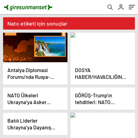
Nato etiketi için sonuçlar
Antalya Diplomasi
DOSYA
Forumu’nda Rusya-
HABER/HAVACILIĞIN
Ukrayna Savaşı ve
ALTIN ÇAĞI – GÖRÜŞ –
Avrupa Güvenlik
KAAN, Türkiye’yi güçlü
NATO Ülkeleri
GÖRÜŞ-Trump’ın
Mimarisinin Geleceği
ve seçkin bir kulübün
Ukrayna’ya Asker
tehditleri: NATO
Tartışıldı
üyesi yapacak
Göndermeyi
Türkiye gerçeğine yeni
Düşünmüyor
uyanıyor
Batılı Liderler
Ukrayna’ya Dayanışma
İçin Kiev’e Geldi