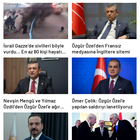
İsrail Gazze’de sivilleri böyle
Özgür Özel’den Fransız
vurdu… En az 80 kişi hayatını
medyasına İngiltere sitemi
kaybetti
Nevşin Mengü ve Yılmaz
Ömer Çelik: Özgür Özel’e
Özdil’den Özgür Özel’e ağır
yapılan saldırıyı lanetliyoruz
eleştiriler