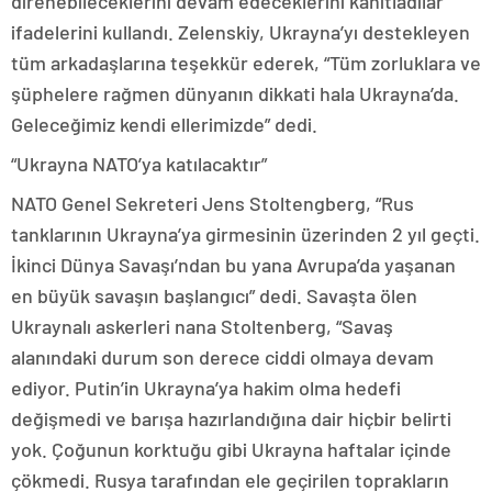
direnebileceklerini devam edeceklerini kanıtladılar”
ifadelerini kullandı. Zelenskiy, Ukrayna’yı destekleyen
tüm arkadaşlarına teşekkür ederek, “Tüm zorluklara ve
şüphelere rağmen dünyanın dikkati hala Ukrayna’da.
Geleceğimiz kendi ellerimizde” dedi.
“Ukrayna NATO’ya katılacaktır”
NATO Genel Sekreteri Jens Stoltengberg, “Rus
tanklarının Ukrayna’ya girmesinin üzerinden 2 yıl geçti.
İkinci Dünya Savaşı’ndan bu yana Avrupa’da yaşanan
en büyük savaşın başlangıcı” dedi. Savaşta ölen
Ukraynalı askerleri nana Stoltenberg, “Savaş
alanındaki durum son derece ciddi olmaya devam
ediyor. Putin’in Ukrayna’ya hakim olma hedefi
değişmedi ve barışa hazırlandığına dair hiçbir belirti
yok. Çoğunun korktuğu gibi Ukrayna haftalar içinde
çökmedi. Rusya tarafından ele geçirilen toprakların