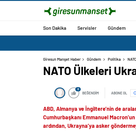
Son Dakika
Servisler
Gündem
Giresun Manşet Haber
Gündem
Politika
NATO
NATO Ülkeleri Uk
0
BEĞENDİM
ABONE OL
ABD, Almanya ve İngiltere’nin de aral
Cumhurbaşkanı Emmanuel Macron’un “hi
ardından, Ukrayna’ya asker göndermeyi