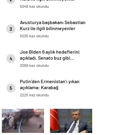
5049 kez okundu
Avusturya başbakanı Sebastian
Kurz ile ilgili bilinmeyenler
3
5035 kez okundu
Joe Biden 6 aylık hedeflerini
açıkladı. Senato buz gibi…
4
3099 kez okundu
Putin’den Ermenistan’ı yıkan
açıklama: Karabağ
5
Azerbaycan’ın ayrılmaz bir
2225 kez okundu
parçasıdır!