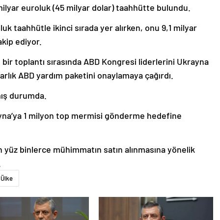
milyar euroluk (45 milyar dolar) taahhütte bulundu.
k taahhütle ikinci sırada yer alırken, onu 9,1 milyar
akip ediyor.
 bir toplantı sırasında ABD Kongresi liderlerini Ukrayna
olarlık ABD yardım paketini onaylamaya çağırdı.
lmış durumda.
ayna’ya 1 milyon top mermisi gönderme hedefine
en yüz binlerce mühimmatın satın alınmasına yönelik
.
Ülke