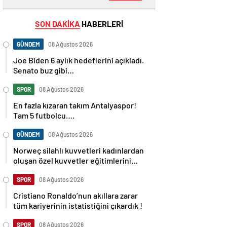
SON DAKİKA
HABERLERİ
GÜNDEM
08 Ağustos 2026
Joe Biden 6 aylık hedeflerini açıkladı.
Senato buz gibi…
SPOR
08 Ağustos 2026
En fazla kızaran takım Antalyaspor!
Tam 5 futbolcu….
GÜNDEM
08 Ağustos 2026
Norweç silahlı kuvvetleri kadınlardan
oluşan özel kuvvetler eğitimlerini
başlattı.
SPOR
08 Ağustos 2026
Cristiano Ronaldo’nun akıllara zarar
tüm kariyerinin istatistiğini çıkardık !
SPOR
08 Ağustos 2026