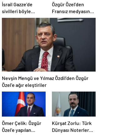
İsrail Gazze’de
Özgür Özel’den
sivilleri böyle
Fransız medyasına
vurdu… En az 80
İngiltere sitemi
kişi hayatını
kaybetti
Nevşin Mengü ve Yılmaz Özdil’den Özgür
Özel’e ağır eleştiriler
Ömer Çelik: Özgür
Kürşat Zorlu: Türk
Özel’e yapılan
Dünyası Noterler
saldırıyı
Birliği kuruldu