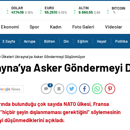
DOLAR
EURO
ALTIN
BITCOIN
47,7436
55,2510
6.660,55
%
0.18%
0.32%
2,59
Ekonomi
Spor
Kadın
Foto Galeri
Videolar
3.Sayfa
Avrupa
Bülten
Din
Eğitim
Hayat
Politika
 Ülkeleri Ukrayna’ya Asker Göndermeyi Düşünmüyor
rayna’ya Asker Göndermeyi
0
News
arında bulunduğu çok sayıda NATO ülkesi, Fransa
çbir şeyin dışlanmaması gerektiğini” söylemesinin
 düşünmediklerini açıkladı.