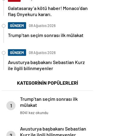
Galatasaray’a kötü haber! Monaco’dan
flaş Onyekuru kararı.
GÜNDEM
08 Ağustos 2026
Trump’tan seçim sonrası ilk mülakat
GÜNDEM
08 Ağustos 2026
Avusturya başbakanı Sebastian Kurz
ile ilgili bilinmeyenler
KATEGORİNİN POPÜLERLERİ
Trump’tan seçim sonrası ilk
mülakat
1
8041 kez okundu
Avusturya başbakanı Sebastian
Kurz ile ilgili bilinmeyenler
2