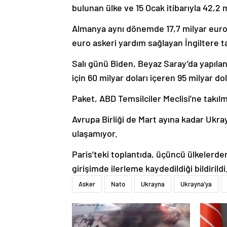
bulunan ülke ve 15 Ocak itibarıyla 42,2 
Almanya aynı dönemde 17,7 milyar eurolu
euro askeri yardım sağlayan İngiltere t
Salı günü Biden, Beyaz Saray’da yapılan
için 60 milyar doları içeren 95 milyar d
Paket, ABD Temsilciler Meclisi’ne takı
Avrupa Birliği de Mart ayına kadar Ukr
ulaşamıyor.
Paris’teki toplantıda, üçüncü ülkelerd
girişimde ilerleme kaydedildiği bildirildi
Asker
Nato
Ukrayna
Ukrayna'ya