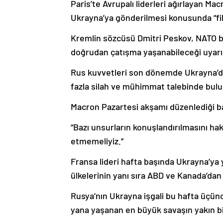
Paris’te Avrupalı liderleri ağırlayan Ma
Ukrayna’ya gönderilmesi konusunda “fikir
Kremlin sözcüsü Dmitri Peskov, NATO bi
doğrudan çatışma yaşanabileceği uyarı
Rus kuvvetleri son dönemde Ukrayna’da 
fazla silah ve mühimmat talebinde bul
Macron Pazartesi akşamı düzenlediği b
“Bazı unsurların konuşlandırılmasını hakl
etmemeliyiz.”
Fransa lideri hafta başında Ukrayna’ya
ülkelerinin yanı sıra ABD ve Kanada’dan d
Rusya’nın Ukrayna işgali bu hafta üçünc
yana yaşanan en büyük savaşın yakın bi