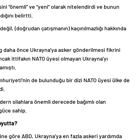
ni “önemli” ve “yeni” olarak nitelendirdi ve bunun
ığını belirtti.
değil, (doğrudan çatışmanın) kaçınılmazlığı hakkında
 daha önce Ukrayna’ya asker gönderilmesi fikrini
ncak ittifakın NATO üyesi olmayan Ukrayna’yı
amıştı.
huriyeti’nin de bulunduğu bir dizi NATO üyesi ülke de
di.
odern silahlara önemli derecede bağımlı olan
güce sahip.
oyutta?
rine göre ABD, Ukrayna’ya en fazla askeri yardımda