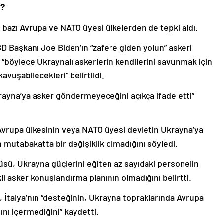
i?
 bazı Avrupa ve NATO üyesi ülkelerden de tepki aldı.
D Başkanı Joe Biden’ın “zafere giden yolun” askeri
“böylece Ukraynalı askerlerin kendilerini savunmak için
vuşabilecekleri” belirtildi.
ayna’ya asker göndermeyeceğini açıkça ifade etti”
Avrupa ülkesinin veya NATO üyesi devletin Ukrayna’ya
utabakatta bir değişiklik olmadığını söyledi.
üsü, Ukrayna güçlerini eğiten az sayıdaki personelin
i asker konuşlandırma planının olmadığını belirtti.
i, İtalya’nın “desteğinin, Ukrayna topraklarında Avrupa
ını içermediğini” kaydetti.