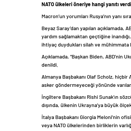
NATO ülkeleri öneriye hangi yanıtı verd
Macron’un yorumları Rusya’nın yanı sıra
Beyaz Saray’dan yapılan açıklamada, AB
yardım sağlamaktan geçtiğine inandığı, 
ihtiyaç duydukları silah ve mühimmata ka
Açıklamada, “Başkan Biden, ABD’nin Ukr
denildi.
Almanya Başbakanı Olaf Scholz, hiçbir 
asker göndermeyeceği yönünde varılan m
İngiltere Başbakanı Rishi Sunak’ın sözc
dışında, ülkenin Ukrayna’ya büyük ölçekl
İtalya Başbakanı Giorgia Meloni’nin ofis
veya NATO ülkelerinden birliklerin varlığ