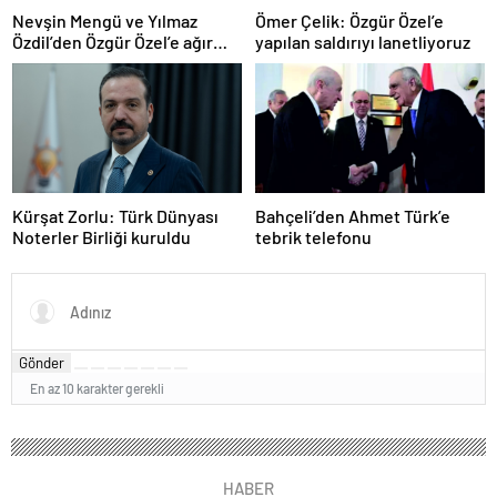
Nevşin Mengü ve Yılmaz
Ömer Çelik: Özgür Özel’e
Özdil’den Özgür Özel’e ağır
yapılan saldırıyı lanetliyoruz
eleştiriler
Kürşat Zorlu: Türk Dünyası
Bahçeli’den Ahmet Türk’e
Noterler Birliği kuruldu
tebrik telefonu
Gönder
En az 10 karakter gerekli
HABER