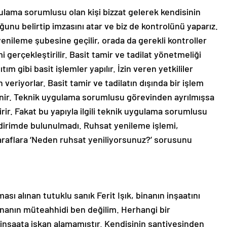
lama sorumlusu olan kişi bizzat gelerek kendisinin
nu belirtip imzasını atar ve biz de kontrolünü yaparız.
enileme şubesine geçilir, orada da gerekli kontroller
 gerçekleştirilir. Basit tamir ve tadilat yönetmeliği
tım gibi basit işlemler yapılır. İzin veren yetkililer
eriyorlar. Basit tamir ve tadilatın dışında bir işlem
nir. Teknik uygulama sorumlusu görevinden ayrılmışsa
irir. Fakat bu yapıyla ilgili teknik uygulama sorumlusu
ildirimde bulunulmadı. Ruhsat yenileme işlemi,
 taraflara ‘Neden ruhsat yeniliyorsunuz?’ sorusunu
ası alınan tutuklu sanık Ferit Işık, binanın inşaatını
Binanın müteahhidi ben değilim. Herhangi bir
 inşaata iskan alamamıştır. Kendisinin şantiyesinden