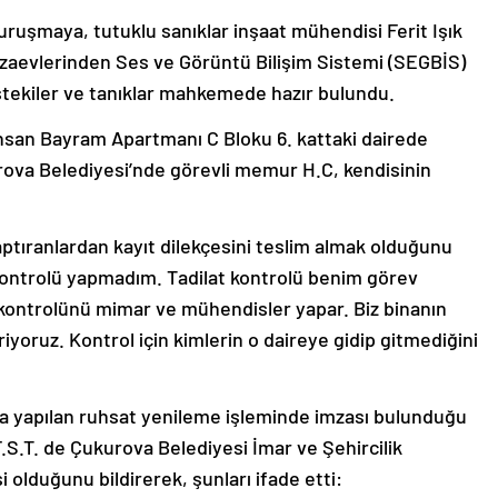
ruşmaya, tutuklu sanıklar inşaat mühendisi Ferit Işık
ezaevlerinden Ses ve Görüntü Bilişim Sistemi (SEGBİS)
müştekiler ve tanıklar mahkemede hazır bulundu.
hsan Bayram Apartmanı C Bloku 6. kattaki dairede
urova Belediyesi’nde görevli memur H.C, kendisinin
yaptıranlardan kayıt dilekçesini teslim almak olduğunu
 kontrolü yapmadım. Tadilat kontrolü benim görev
t kontrolünü mimar ve mühendisler yapar. Biz binanın
eriyoruz. Kontrol için kimlerin o daireye gidip gitmediğini
da yapılan ruhsat yenileme işleminde imzası bulunduğu
F.S.T. de Çukurova Belediyesi İmar ve Şehircilik
olduğunu bildirerek, şunları ifade etti: