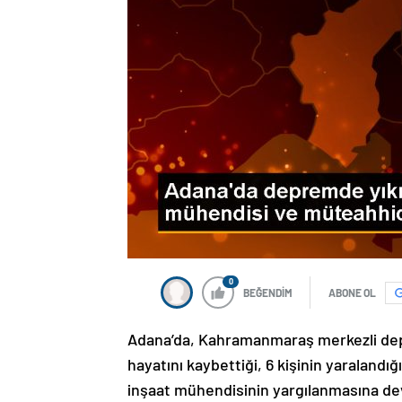
0
BEĞENDİM
ABONE OL
Adana’da, Kahramanmaraş merkezli depr
hayatını kaybettiği, 6 kişinin yaraland
inşaat mühendisinin yargılanmasına de