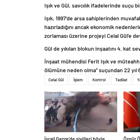
Işık ve Gül, savcılık ifadelerinde suçu bi
Işık, 1997’de arsa sahiplerinden muvaf
hazırladığını ancak ekonomik nedenlerl
zorlaması üzerine projeyi Celal Gül’e de
Gül de yıkılan blokun inşaatını 4. kat se
İnşaat mühendisi Ferit Işık ve müteahhit 
ölümüne neden olma” suçundan 22 yıl 6’ş
Celal Gül
İşlem
Kontrol
Tadilat
Y
İsrail Gazze’de sivilleri böyle
Özgür Ö