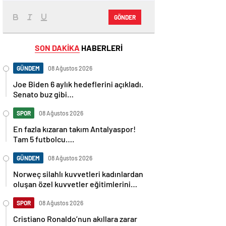
GÖNDER
SON DAKİKA
HABERLERİ
GÜNDEM
08 Ağustos 2026
Joe Biden 6 aylık hedeflerini açıkladı.
Senato buz gibi…
SPOR
08 Ağustos 2026
En fazla kızaran takım Antalyaspor!
Tam 5 futbolcu….
GÜNDEM
08 Ağustos 2026
Norweç silahlı kuvvetleri kadınlardan
oluşan özel kuvvetler eğitimlerini
başlattı.
SPOR
08 Ağustos 2026
Cristiano Ronaldo’nun akıllara zarar