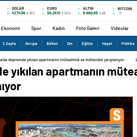
DOLAR
EURO
ALTIN
BITCOIN
47,7436
55,2510
6.660,55
%
0.18%
0.32%
2,59
Ekonomi
Spor
Kadın
Foto Galeri
Videolar
3.Sayfa
Avrupa
Bülten
Din
Eğitim
Hayat
Politika
a’da depremde yıkılan apartmanın müteahhidi ve mühendisi yargılanıyor
 yıkılan apartmanın mütea
nıyor