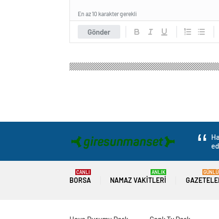
En az 10 karakter gerekli
Gönder
Giresun Manşet Haber
Gündem
3.Sayfa
Skan
Skandal iddia: “B
giydi”