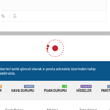
dal iddia: “Ben soyunmayınca kocam kadın kıyafetleri giydi”
en soyunmayınca kocam kadı