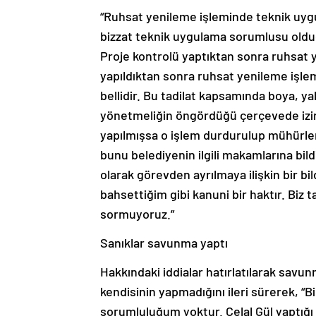
“Ruhsat yenileme işleminde teknik uygu
bizzat teknik uygulama sorumlusu olduğu
Proje kontrolü yaptıktan sonra ruhsat y
yapıldıktan sonra ruhsat yenileme işlemi
bellidir. Bu tadilat kapsamında boya, yalı
yönetmeliğin öngördüğü çerçevede izin v
yapılmışsa o işlem durdurulup mühürle
bunu belediyenin ilgili makamlarına bild
olarak görevden ayrılmaya ilişkin bir b
bahsettiğim gibi kanuni bir haktır. Biz
sormuyoruz.”
Sanıklar savunma yaptı
Hakkındaki iddialar hatırlatılarak savunm
kendisinin yapmadığını ileri sürerek, “
sorumluluğum yoktur. Celal Gül yaptığı