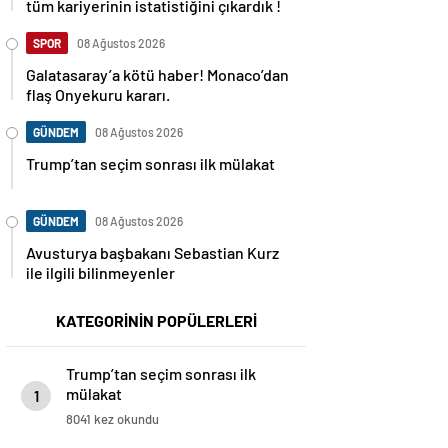
tüm kariyerinin istatistiğini çıkardık !
SPOR
08 Ağustos 2026
Galatasaray’a kötü haber! Monaco’dan
flaş Onyekuru kararı.
GÜNDEM
08 Ağustos 2026
Trump’tan seçim sonrası ilk mülakat
GÜNDEM
08 Ağustos 2026
Avusturya başbakanı Sebastian Kurz
ile ilgili bilinmeyenler
KATEGORİNİN POPÜLERLERİ
Trump’tan seçim sonrası ilk
mülakat
1
8041 kez okundu