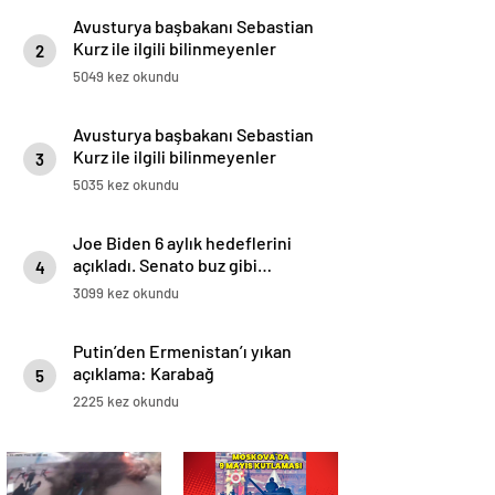
Avusturya başbakanı Sebastian
Kurz ile ilgili bilinmeyenler
2
5049 kez okundu
Avusturya başbakanı Sebastian
Kurz ile ilgili bilinmeyenler
3
5035 kez okundu
Joe Biden 6 aylık hedeflerini
açıkladı. Senato buz gibi…
4
3099 kez okundu
Putin’den Ermenistan’ı yıkan
açıklama: Karabağ
5
Azerbaycan’ın ayrılmaz bir
2225 kez okundu
parçasıdır!