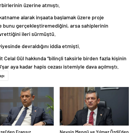
rbirlerinin üzerine atmıştı.
akatname alarak inşaata başlamak üzere proje
e bunu gerçekleştiremediğini, arsa sahiplerinin
vrettiğini ileri sürmüştü.
viyesinde devraldığını iddia etmişti.
Celal Gül hakkında “bilinçli taksirle birden fazla kişinin
ar aya kadar hapis cezası istemiyle dava açılmıştı.
apı
zel’den Fransız
Nevşin Mengü ve Yılmaz Özdil’den