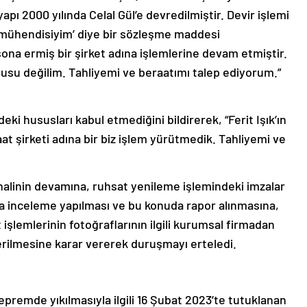
pı 2000 yılında Celal Gül’e devredilmiştir. Devir işlemi
 mühendisiyim’ diye bir sözleşme maddesi
sona ermiş bir şirket adına işlemlerine devam etmiştir.
su değilim. Tahliyemi ve beraatımı talep ediyorum.”
eki hususları kabul etmediğini bildirerek, “Ferit Işık’ın
t şirketi adına bir biz işlem yürütmedik. Tahliyemi ve
halinin devamına, ruhsat yenileme işlemindeki imzalar
a inceleme yapılması ve bu konuda rapor alınmasına,
t işlemlerinin fotoğraflarının ilgili kurumsal firmadan
derilmesine karar vererek duruşmayı erteledi.
remde yıkılmasıyla ilgili 16 Şubat 2023’te tutuklanan