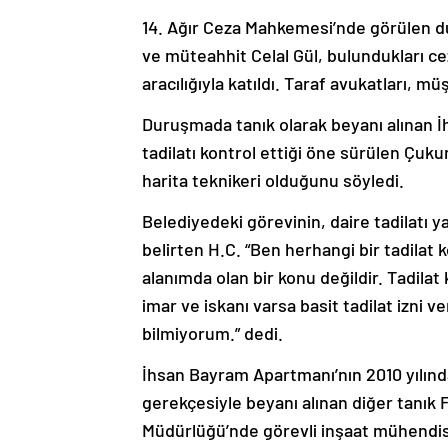
14. Ağır Ceza Mahkemesi’nde görülen du
ve müteahhit Celal Gül, bulundukları c
aracılığıyla katıldı. Taraf avukatları, 
Duruşmada tanık olarak beyanı alınan İ
tadilatı kontrol ettiği öne sürülen Çuk
harita teknikeri olduğunu söyledi.
Belediyedeki görevinin, daire tadilatı 
belirten H.C. “Ben herhangi bir tadilat
alanımda olan bir konu değildir. Tadila
imar ve iskanı varsa basit tadilat izni v
bilmiyorum.” dedi.
İhsan Bayram Apartmanı’nın 2010 yılın
gerekçesiyle beyanı alınan diğer tanık 
Müdürlüğü’nde görevli inşaat mühendisi 