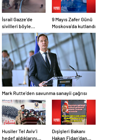
İsrail Gazze’de
9 Mayıs Zafer Günü
sivilleri böyle
Moskova’da kutlandı
vurdu… En az 80
kişi hayatını
kaybetti
Mark Rutte’den savunma sanayii çağrısı
Husiler Tel Aviv’i
Dışişleri Bakanı
hedef aldıklarını
Hakan Fidan’dan