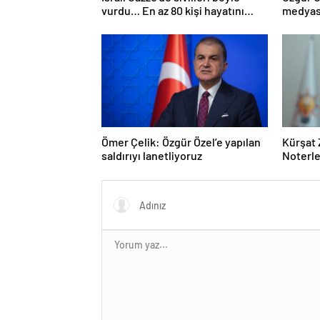
vurdu… En az 80 kişi hayatını
medyası
kaybetti
Ömer Çelik: Özgür Özel’e yapılan
Kürşat 
saldırıyı lanetliyoruz
Noterle