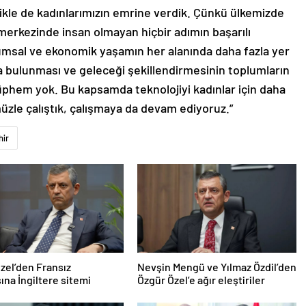
likle de kadınlarımızın emrine verdik. Çünkü ülkemizde
, merkezinde insan olmayan hiçbir adımın başarılı
umsal ve ekonomik yaşamın her alanında daha fazla yer
a bulunması ve geleceği şekillendirmesinin toplumların
 şüphem yok. Bu kapsamda teknolojiyi kadınlar için daha
müzle çalıştık, çalışmaya da devam ediyoruz.”
hir
zel’den Fransız
Nevşin Mengü ve Yılmaz Özdil’den
na İngiltere sitemi
Özgür Özel’e ağır eleştiriler