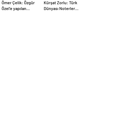
Özel’e yapılan
Dünyası Noterler
saldırıyı
Birliği kuruldu
lanetliyoruz