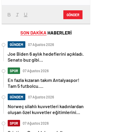
GÖNDER
SON DAKİKA
HABERLERİ
GÜNDEM
07 Ağustos 2026
Joe Biden 6 aylık hedeflerini açıkladı.
Senato buz gibi…
SPOR
07 Ağustos 2026
En fazla kızaran takım Antalyaspor!
Tam 5 futbolcu….
GÜNDEM
07 Ağustos 2026
Norweç silahlı kuvvetleri kadınlardan
oluşan özel kuvvetler eğitimlerini
başlattı.
SPOR
07 Ağustos 2026
Cristiano Ronaldo’nun akıllara zarar