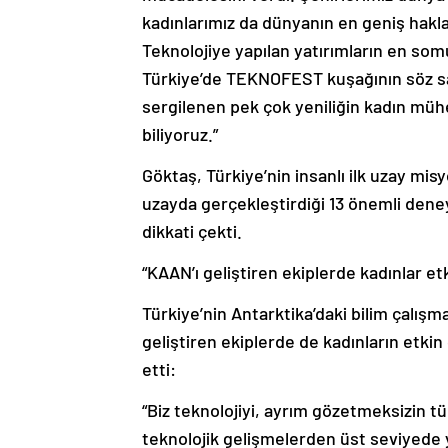
kadınlarımız da dünyanın en geniş hakla
Teknolojiye yapılan yatırımların en som
Türkiye’de TEKNOFEST kuşağının söz sah
sergilenen pek çok yeniliğin kadın mühen
biliyoruz.”
Göktaş, Türkiye’nin insanlı ilk uzay mi
uzayda gerçekleştirdiği 13 önemli den
dikkati çekti.
“KAAN’ı geliştiren ekiplerde kadınlar et
Türkiye’nin Antarktika’daki bilim çalışm
geliştiren ekiplerde de kadınların etk
etti:
“Biz teknolojiyi, ayrım gözetmeksizin t
teknolojik gelişmelerden üst seviyede ya