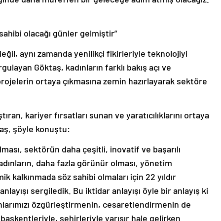
ahibi olacağı günler gelmiştir”
eğil, aynı zamanda yenilikçi fikirleriyle teknolojiyi
rgulayan Göktaş, kadınların farklı bakış açı ve
projelerin ortaya çıkmasına zemin hazırlayarak sektöre
tıran, kariyer fırsatları sunan ve yaratıcılıklarını ortaya
taş, şöyle konuştu:
ılması, sektörün daha çeşitli, inovatif ve başarılı
 kadınların, daha fazla görünür olması, yönetim
k kalkınmada söz sahibi olmaları için 22 yıldır
layışı sergiledik. Bu iktidar anlayışı öyle bir anlayış ki
ınlarımızı özgürleştirmenin, cesaretlendirmenin de
aşkentleriyle, şehirleriyle yarışır hale gelirken