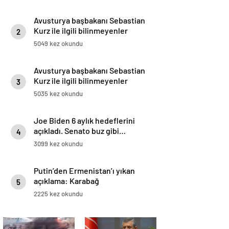
Avusturya başbakanı Sebastian
Kurz ile ilgili bilinmeyenler
2
5049 kez okundu
Avusturya başbakanı Sebastian
Kurz ile ilgili bilinmeyenler
3
5035 kez okundu
Joe Biden 6 aylık hedeflerini
açıkladı. Senato buz gibi…
4
3099 kez okundu
Putin’den Ermenistan’ı yıkan
açıklama: Karabağ
5
Azerbaycan’ın ayrılmaz bir
2225 kez okundu
parçasıdır!