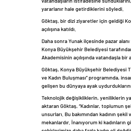
yararlanır hale getirdiklerini söyledi.
Göktaş, bir dizi ziyaretler için geldiği K
açılışına katıldı.
Daha sonra Yunak ilçesinde pazar alanı
Konya Büyükşehir Belediyesi tarafından
Akademisinin açılışında vatandaşla bir a
Göktaş, Konya Büyükşehir Belediyesi Ta
ve Kadın Buluşması” programında, insanl
gelişen bu dünyaya ayak uydurduklarını
Teknolojik değişikliklerin, yenilikleri
aktaran Göktaş, “Kadınlar, toplumun şe
unsurları. Bu bakımından kadının şekil 
mekanlardır. İnanıyorum ki kadınların g
şehirlerimize daha fazla kadın eli değd