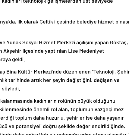
onya’da, ilk olarak Çeltik ilçesinde belediye hizmet binası
 ve Yunak Sosyal Hizmet Merkezi açılışını yapan Göktaş,
 Akşehir ilçesinde yaptırılan Lise Medeniyet
raya geldi.
ş Bina Kültür Merkezi’nde düzenlenen “Teknoloji, Şehir
ık tarihinde artık her şeyin değiştiğini, değişen ve
 söyledi.
n yakalanmasında kadınların rolünün büyük olduğunu
killenmesinde önemli rol alan, toplumun vazgeçilmez
verdiği toplum daha huzurlu, şehirler ise daha yaşanır
ücü ve potansiyeli doğru şekilde değerlendirildiğinde,
iğinde daha müreffeh bir geleceğe adım atmış olacağız.”