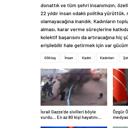
donattık ve tüm şehri insanımızın, özel
22 yıldır insan odaklı politika yürüttük
olamayacağına inandık. Kadınların topl
alması, karar verme süreçlerine katkıd
kolektif başarısını da artıracağına hiç
erişilebilir hale getirmek için var gücü
Göktaş
İnsan
Kadın
Kadınları
Şe
İsrail Gazze’de sivilleri böyle
Özgür Ö
vurdu… En az 80 kişi hayatını
medyası
kaybetti