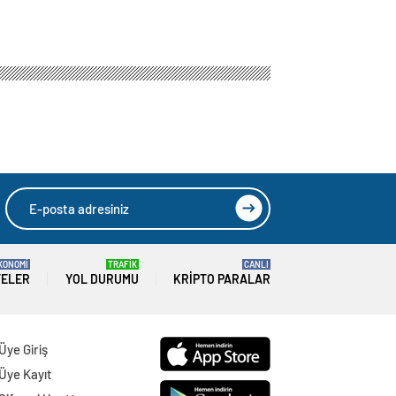
Narlıdere
HIZLI YORUM YAP
GÖNDER
SON DAKİKA
HABERLERİ