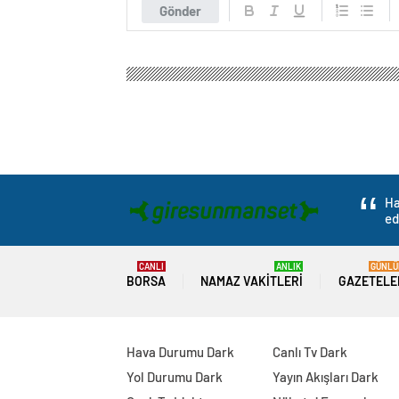
Giresun Manşet Haber
Gündem
Politika
İzmi
İzmir Büyükşehir B
Metrosu’nu Hizmet
0
BEĞENDİM
ABONE OL
HABER: YAĞMUR BERİL VAROL – KAM
İzmir Büyükşehir Belediyesi, temeli 201
binlerce İzmirlinin katıldığı törenle h
açılışta yaptığı konuşmada, “Bugün, pa
aşkıyla birbirine kenetlenen 4 buçuk mi