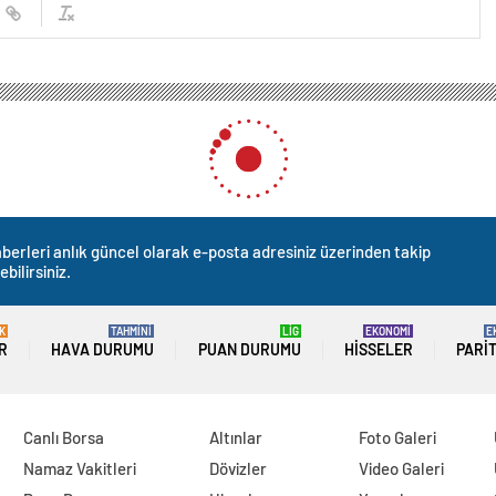
r Büyükşehir Belediyesi, Fahrettin Altay-Narlıdere Metrosu’nu Hizmete Açtı
elediyesi, Fahrettin Altay-
e Açtı
0
News
RERA: KERİM UĞUR
8’de atılan Fahrettin Altay- Narlıdere Metrosu’nu,
izmete açtı. Büyükşehir Belediye Başkanı Tunç Soyer,
ndemiye, afetlere ve ekonomik krize rağmen İzmir
lyonun günüdür. Bugün “Aşkla İzmir” diyerek, refahı