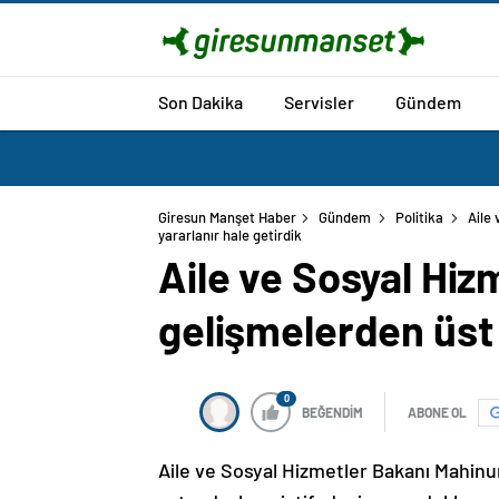
Son Dakika
Servisler
Gündem
Giresun Manşet Haber
Gündem
Politika
Aile 
Aile ve Sosyal Hiz
gelişmelerden üst 
0
BEĞENDİM
ABONE OL
Aile ve Sosyal Hizmetler Bakanı Mahinu
vatandaşların istifadesine sunduklarını