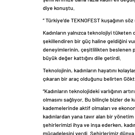
diye konuştu.
” Türkiye’de TEKNOFEST kuşağının söz s
Kadınların yalnızca teknolojiyi tüketen d
şekillendiren bir güç haline geldiğini vu
deneyimlerinin, çeşitlilikten beslenen 
büyük değer kattığını dile getirdi.
Teknolojinin, kadınların hayatını kolaylaş
çıkaran bir araç olduğunu belirten Gök
“Kadınların teknolojideki varlığının artır
olmasını sağlıyor. Bu bilinçle bizler de
kademelerinde aktif olmaları ve ekonomi
kadınlardan yana tavır alan bir yönetim an
şehirlerimizi ihya ve inşa ederken, kad
mücadelesini verdi. Şehirlerimiz dünya b