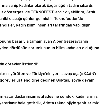
rına sahip kadınlar olarak özgürlüğün tadını çıkardı.
ut göstergesi de TEKNOFEST’lerdir diyebilirim. Artık
ibi olacağı günler gelmiştir. Teknofestler’de
disler, kadın bilim insanları tarafından yapıldığını
syonunu başarıyla tamamlayan Alper Gezeravcı’nın
eyden dördünün sorumlusunun bilim kadınları olduğuna
kin görevler üstlendi”
alarını yürüten ve Türkiye’nin yerli savaş uçağı KAAN’ı
in görevler üstlendiğine değinen Göktaş, şöyle devam
üm vatandaşlarımızın istifadesine sunduk, kadınlarımızı
rarlanır hale getirdik. Adeta teknolojiyle şehirlerimizi