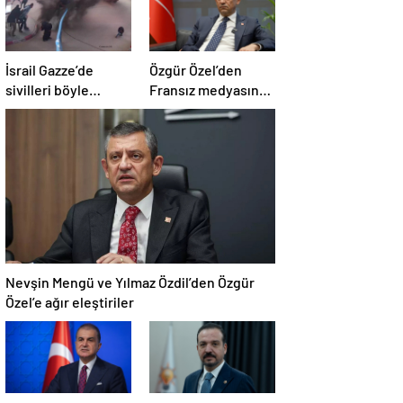
İsrail Gazze’de
Özgür Özel’den
sivilleri böyle
Fransız medyasına
vurdu… En az 80
İngiltere sitemi
kişi hayatını
kaybetti
Nevşin Mengü ve Yılmaz Özdil’den Özgür
Özel’e ağır eleştiriler
Ömer Çelik: Özgür
Kürşat Zorlu: Türk