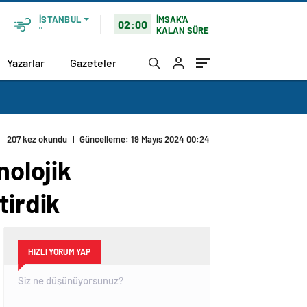
İMSAK'A
İSTANBUL
02:00
KALAN SÜRE
°
Yazarlar
Gazeteler
rlanır hale getirdik
nolojik
tirdik
HIZLI YORUM YAP