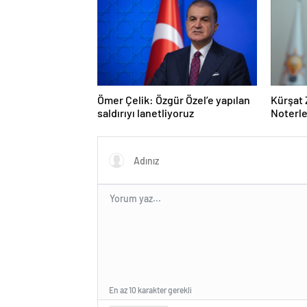
Ömer Çelik: Özgür Özel’e yapılan
Kürşat 
saldırıyı lanetliyoruz
Noterle
En az 10 karakter gerekli
Gönder