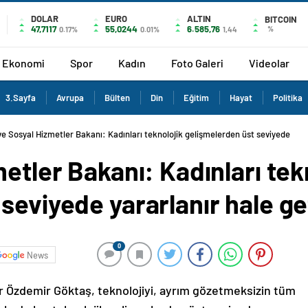
DOLAR
EURO
ALTIN
BITCOIN
47,7117
55,0244
6.585,76
%
0.17%
0.01%
1,44
Ekonomi
Spor
Kadın
Foto Galeri
Videolar
3.Sayfa
Avrupa
Bülten
Din
Eğitim
Hayat
Politika
ve Sosyal Hizmetler Bakanı: Kadınları teknolojik gelişmelerden üst seviyede yara
metler Bakanı: Kadınları tek
seviyede yararlanır hale ge
0
News
r Özdemir Göktaş, teknolojiyi, ayrım gözetmeksizin tüm
, kadınları teknolojik gelişmelerden üst seviyede