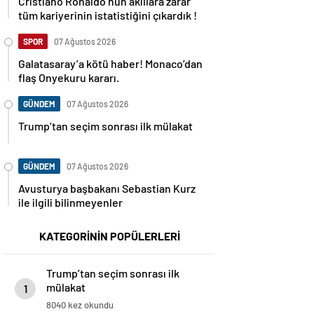
tüm kariyerinin istatistiğini çıkardık !
SPOR
07 Ağustos 2026
Galatasaray’a kötü haber! Monaco’dan
flaş Onyekuru kararı.
GÜNDEM
07 Ağustos 2026
Trump’tan seçim sonrası ilk mülakat
GÜNDEM
07 Ağustos 2026
Avusturya başbakanı Sebastian Kurz
ile ilgili bilinmeyenler
KATEGORİNİN POPÜLERLERİ
Trump’tan seçim sonrası ilk
mülakat
1
8040 kez okundu