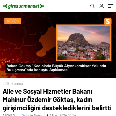
desteklediklerini belirtti
229 okunma
Aile ve Sosyal Hizmetler Bakanı
Mahinur Özdemir Göktaş, kadın
girişimciliğini desteklediklerini belirtti
3 Mart 2024 00:54
ABONE OL
News