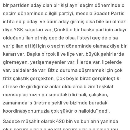
bir partiden aday olan bir kişi aynı seçim döneminde o
seçim döneminde o ilgili partiyi, mesela Saadet Partisi
istifa edip adayı ve öbür aday girmiş olsa bile bu olmaz
diye YSK kararları var. Çünkü o bir başka partinin adayı
olduğunu ilan etmiş geç de olsa, listeyi geç de olsa
verip ilan ettiği için o seçim döneminde olamaz diye bir
kararı var. Başka birçok il ve ilçe var, büyük şehirlerde
giremeyen, yetişemeyenler var. İllerde var, ilçelerde
var, beldelerde var. Biz o duruma düşmemek için çok
titiz çalıştık gerçekten. Çok böyle biraz gerginleştik
strese de girdiğimiz anlar oldu ama bizim teşkilat
mensuplarımızın bu konudaki diri hali, çalışkan,
zamanında iş üretme şekli ve bizimde buradaki
koordinasyonumuzla çok şükür o halloldu” dedi.
Sadece müşahit olarak 420 bin ve bunların yanında
okul sorumlularının ve kat sorumlularının olduğunu