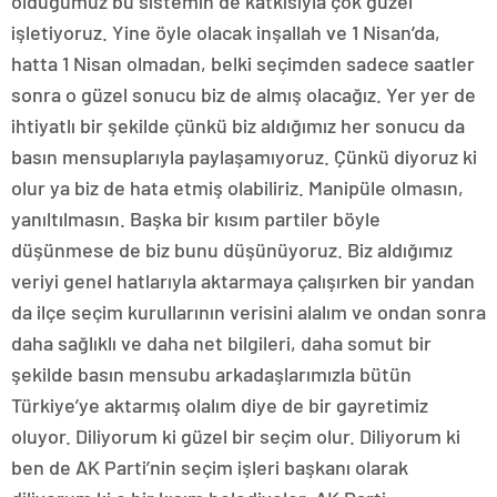
olduğumuz bu sistemin de katkısıyla çok güzel
işletiyoruz. Yine öyle olacak inşallah ve 1 Nisan’da,
hatta 1 Nisan olmadan, belki seçimden sadece saatler
sonra o güzel sonucu biz de almış olacağız. Yer yer de
ihtiyatlı bir şekilde çünkü biz aldığımız her sonucu da
basın mensuplarıyla paylaşamıyoruz. Çünkü diyoruz ki
olur ya biz de hata etmiş olabiliriz. Manipüle olmasın,
yanıltılmasın. Başka bir kısım partiler böyle
düşünmese de biz bunu düşünüyoruz. Biz aldığımız
veriyi genel hatlarıyla aktarmaya çalışırken bir yandan
da ilçe seçim kurullarının verisini alalım ve ondan sonra
daha sağlıklı ve daha net bilgileri, daha somut bir
şekilde basın mensubu arkadaşlarımızla bütün
Türkiye’ye aktarmış olalım diye de bir gayretimiz
oluyor. Diliyorum ki güzel bir seçim olur. Diliyorum ki
ben de AK Parti’nin seçim işleri başkanı olarak