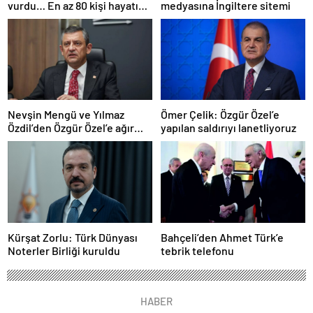
vurdu… En az 80 kişi hayatını
medyasına İngiltere sitemi
kaybetti
Nevşin Mengü ve Yılmaz
Ömer Çelik: Özgür Özel’e
Özdil’den Özgür Özel’e ağır
yapılan saldırıyı lanetliyoruz
eleştiriler
Kürşat Zorlu: Türk Dünyası
Bahçeli’den Ahmet Türk’e
Noterler Birliği kuruldu
tebrik telefonu
HABER