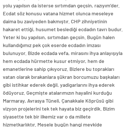
yolu yapılsın da isterse sırtımdan geçsin, razıyım’der.
Ecdat söz konusu vatana hizmet olunca meseleye
daima bu zaviyeden bakmıştır. CHP zihniyetinin
hakaret ettiği, husumet beslediği ecdadın tavrı budur.
Yeter ki bu yapılsın, sırtımdan geçsin. Bugün halen
kullandığımız pek çok eserde ecdadın imzası
bulunuyor. Bizde ecdada vefa, mirasını ihya anlayışıyla
hem ecdada hürmette kusur etmiyor, hem de
emanetlerine sahip çıkıyoruz. Bizlere bu toprakları
vatan olarak bırakanlara şükran borcumuzu başkaları
gibi istihkar ederek değil, yadigarlarını ihya ederek
ödüyoruz. Geçmişte atalarımızın hayalini kurduğu
Marmaray, Avrasya Tüneli, Çanakkale Köprüsü gibi
vizyon projelerini tek tek hayata biz geçirdik. Bizim
siyasette tek bir ilkemiz var o da millete
hizmetkarlıktır. Mesele bugün hangi mevkide