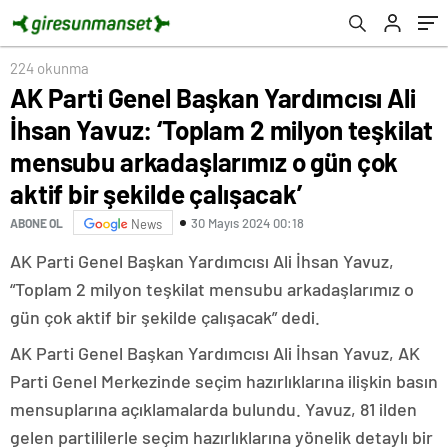
arkadaşlarımız o gün çok aktif bir şekilde
bitkisel hayata girmesine sebep oldu”
çalışacak’
224 okunma
AK Parti Genel Başkan Yardımcısı Ali
İhsan Yavuz: ‘Toplam 2 milyon teşkilat
mensubu arkadaşlarımız o gün çok
aktif bir şekilde çalışacak’
30 Mayıs 2024 00:18
ABONE OL
News
AK Parti Genel Başkan Yardımcısı Ali İhsan Yavuz,
“Toplam 2 milyon teşkilat mensubu arkadaşlarımız o
gün çok aktif bir şekilde çalışacak” dedi.
AK Parti Genel Başkan Yardımcısı Ali İhsan Yavuz, AK
Parti Genel Merkezinde seçim hazırlıklarına ilişkin basın
mensuplarına açıklamalarda bulundu. Yavuz, 81 ilden
gelen partililerle seçim hazırlıklarına yönelik detaylı bir