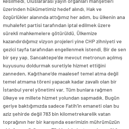
kesilmedi. Uluslararası yayın organları manşetleri
üzerinden hükümetimiz hedef alındı. Hak ve
özgürlükler alanında attığımız her adım, bu ülkenin ana
muhalefet partisi tarafından iptal edilmek üzere
sürekli mahkemelere götürüldü. Ülkemize
kazandırdığımız vizyon projeleri yine CHP zihniyeti ve
gezici tayfa tarafından engellenmek istendi. Bir de sen
bir şey yap. Sancaktepe’de mevcut metronun açılmış
kuyusunu doldurmak suretiyle hizmet ettiğini
zanneden, Kağıthane’de maalesef temel atma değil
temel atmama töreni yapacak kadar zavallı olan bir
İstanbul yerel yönetimi var. Tüm bunlara rağmen
ülkeye ve millete hizmet yolundan sapmadık. Bugün
geriye baktığımızda sadece Fatih’in emaneti olan bu
aziz şehirde değil 783 bin kilometrekarelik vatan
toprağının her bir karışında eserimizin mührümüzün