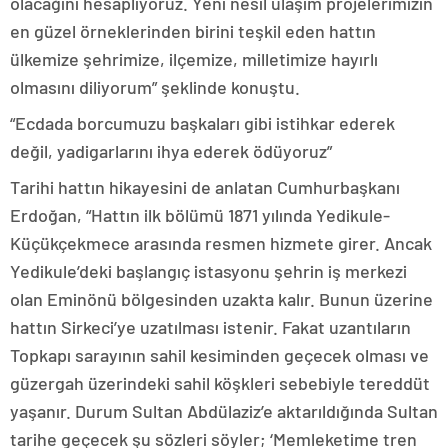
olacağını hesaplıyoruz. Yeni nesil ulaşım projelerimizin
en güzel örneklerinden birini teşkil eden hattın
ülkemize şehrimize, ilçemize, milletimize hayırlı
olmasını diliyorum” şeklinde konuştu.
“Ecdada borcumuzu başkaları gibi istihkar ederek
değil, yadigarlarını ihya ederek ödüyoruz”
Tarihi hattın hikayesini de anlatan Cumhurbaşkanı
Erdoğan, “Hattın ilk bölümü 1871 yılında Yedikule-
Küçükçekmece arasında resmen hizmete girer. Ancak
Yedikule’deki başlangıç istasyonu şehrin iş merkezi
olan Eminönü bölgesinden uzakta kalır. Bunun üzerine
hattın Sirkeci’ye uzatılması istenir. Fakat uzantıların
Topkapı sarayının sahil kesiminden geçecek olması ve
güzergah üzerindeki sahil köşkleri sebebiyle tereddüt
yaşanır. Durum Sultan Abdülaziz’e aktarıldığında Sultan
tarihe geçecek şu sözleri söyler; ‘Memleketime tren