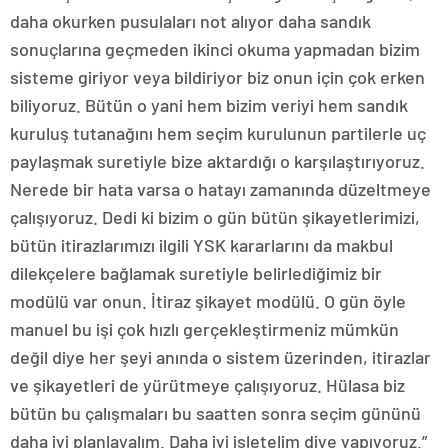
daha okurken pusulaları not alıyor daha sandık
sonuçlarına geçmeden ikinci okuma yapmadan bizim
sisteme giriyor veya bildiriyor biz onun için çok erken
biliyoruz. Bütün o yani hem bizim veriyi hem sandık
kuruluş tutanağını hem seçim kurulunun partilerle uç
paylaşmak suretiyle bize aktardığı o karşılaştırıyoruz.
Nerede bir hata varsa o hatayı zamanında düzeltmeye
çalışıyoruz. Dedi ki bizim o gün bütün şikayetlerimizi,
bütün itirazlarımızı ilgili YSK kararlarını da makbul
dilekçelere bağlamak suretiyle belirlediğimiz bir
modülü var onun. İtiraz şikayet modülü. O gün öyle
manuel bu işi çok hızlı gerçekleştirmeniz mümkün
değil diye her şeyi anında o sistem üzerinden, itirazlar
ve şikayetleri de yürütmeye çalışıyoruz. Hülasa biz
bütün bu çalışmaları bu saatten sonra seçim gününü
daha iyi planlayalım. Daha iyi işletelim diye yapıyoruz.”