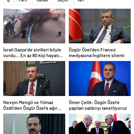
İş
Parti
Sandık
Seçim
Veri
İsrail Gazze’de sivilleri böyle
Özgür Özel’den Fransız
vurdu… En az 80 kişi hayatını
medyasına İngiltere sitemi
kaybetti
Nevşin Mengü ve Yılmaz
Ömer Çelik: Özgür Özel’e
Özdil’den Özgür Özel’e ağır
yapılan saldırıyı lanetliyoruz
eleştiriler