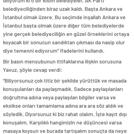
diliyorum ki o bir kısım belediyeler, AK Parti
belediyeciliğinden biraz uzak kaldı. Başta Ankara ve
İstanbul olmak üzere. Bu seçimde inşallah Ankara ve
İstanbul başta olmak üzere diğer tüm belediyelerde
yine gerçek belediyeciliğin en güzel örneklerini ortaya
koyacak bir sonucun sandıktan çıkması da nasip olur
diye temenni ediyorum” ifadelerini kullandı.
Bir basın mensubunun ittifaklarına ilişkin sorusuna
Yavuz, şöyle cevap verdi:
“Biliyorsunuz çok titiz bir şekilde yürüttük ve masada
konuşulanları da paylaşmadık. Sadece paylaşılanları
doğrultma adına veya paylaşılan bilgiler varsa ve
eksikse onları tamamlama adına ara ara söz aldık ve
söyledik. Diyorsunuz ki biz rahat olalım. İşte kayıt dışı
konuşalım. Karşılıklı hangimizin ne düşüncesi varsa
masaya koysun ve burada tartışalım sonuçta da neye