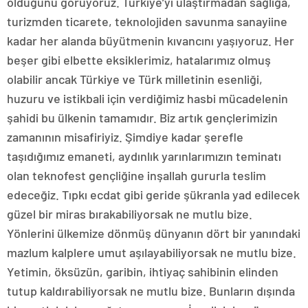
olduğunu görüyoruz. Türkiye’yi ulaştırmadan sağlığa,
turizmden ticarete, teknolojiden savunma sanayiine
kadar her alanda büyütmenin kıvancını yaşıyoruz. Her
beşer gibi elbette eksiklerimiz, hatalarımız olmuş
olabilir ancak Türkiye ve Türk milletinin esenliği,
huzuru ve istikbali için verdiğimiz hasbi mücadelenin
şahidi bu ülkenin tamamıdır. Biz artık gençlerimizin
zamanının misafiriyiz. Şimdiye kadar şerefle
taşıdığımız emaneti, aydınlık yarınlarımızın teminatı
olan teknofest gençliğine inşallah gururla teslim
edeceğiz. Tıpkı ecdat gibi geride şükranla yad edilecek
güzel bir miras bırakabiliyorsak ne mutlu bize.
Yönlerini ülkemize dönmüş dünyanın dört bir yanındaki
mazlum kalplere umut aşılayabiliyorsak ne mutlu bize.
Yetimin, öksüzün, garibin, ihtiyaç sahibinin elinden
tutup kaldırabiliyorsak ne mutlu bize. Bunların dışında