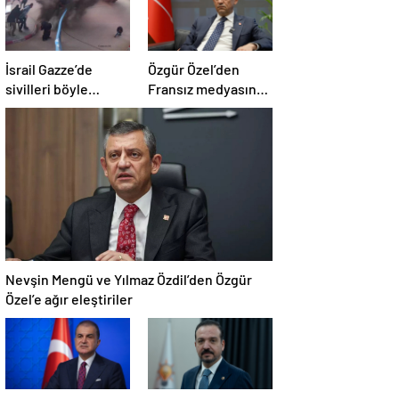
İsrail Gazze’de
Özgür Özel’den
sivilleri böyle
Fransız medyasına
vurdu… En az 80
İngiltere sitemi
kişi hayatını
kaybetti
Nevşin Mengü ve Yılmaz Özdil’den Özgür
Özel’e ağır eleştiriler