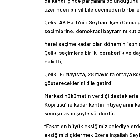
de kendi içinde parçalara bölündüğünü 
üzerinden bir yıl bile geçmeden birbirler
Çelik, AK Parti’nin Seyhan ilçesi Cemalp
seçimlerine, demokrasi bayramını kutla
Yerel seçime kadar olan dönemin “son d
Çelik, seçimlere birlik, beraberlik ve d
belirtti.
Çelik, 14 Mayıs’ta, 28 Mayıs’ta ortaya k
göstereceklerini dile getirdi.
Merkezi hükümetin verdiği desteklerle
Köprüsü’ne kadar kentin ihtiyaçlarını ka
konuşmasını şöyle sürdürdü:
“Fakat en büyük eksiğimiz belediyeler
eksiğimizi gidermek üzere inşallah Sey