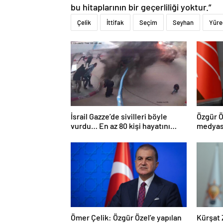
bu hitaplarının bir geçerliliği yoktur.”
Çelik
İttifak
Seçim
Seyhan
Yüre
İsrail Gazze’de sivilleri böyle
Özgür Ö
vurdu… En az 80 kişi hayatını
medyası
kaybetti
Ömer Çelik: Özgür Özel’e yapılan
Kürşat 