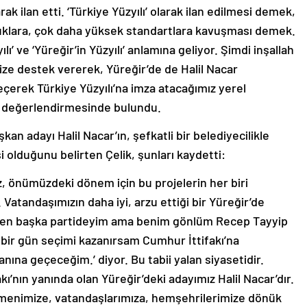
k ilan etti. ‘Türkiye Yüzyılı’ olarak ilan edilmesi demek,
ufuklara, çok daha yüksek standartlara kavuşması demek.
ı’ ve ‘Yüreğir’in Yüzyılı’ anlamına geliyor. Şimdi inşallah
ze destek vererek, Yüreğir’de de Halil Nacar
çerek Türkiye Yüzyılı’na imza atacağımız yerel
” değerlendirmesinde bulundu.
an adayı Halil Nacar’ın, şefkatli bir belediyecilikle
i olduğunu belirten Çelik, şunları kaydetti:
z, önümüzdeki dönem için bu projelerin her biri
 Vatandaşımızın daha iyi, arzu ettiği bir Yüreğir’de
, ‘Ben başka partideyim ama benim gönlüm Recep Tayyip
bir gün seçimi kazanırsam Cumhur İttifakı’na
nına geçeceğim.’ diyor. Bu tabii yalan siyasetidir.
ı’nın yanında olan Yüreğir’deki adayımız Halil Nacar’dır.
çmenimize, vatandaşlarımıza, hemşehrilerimize dönük