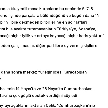
n, altılı, yedili masa kuranların bu seçimde 6, 7, 8
kendi içinde parçalara bölündüğünü ve bugün daha 14
ir yıl bile geçmeden birbirlerine en ağır lafları
ını bile ayakta tutamayanların Türkiye’ye, Adana’ya,
ağı hiçbir iyilik ve ortaya koyacağı hiçbir katkı yoktur.”
en çalışılmasını, diğer partilere oy vermiş kişilere
, daha sonra merkez Yüreğir ilçesi Karacaoğlan
ı.
hallenin 14 Mayıs’ta ve 28 Mayıs’ta Cumhurbaşkanı
akı’na çok güçlü destek verdiğini söyledi.
sayfayı açtıklarını aktaran Çelik, “Cumhurbaşkanı’mız