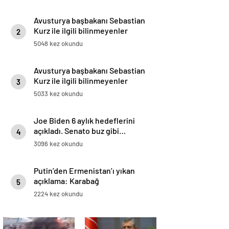
Avusturya başbakanı Sebastian
Kurz ile ilgili bilinmeyenler
2
5048 kez okundu
Avusturya başbakanı Sebastian
Kurz ile ilgili bilinmeyenler
3
5033 kez okundu
Joe Biden 6 aylık hedeflerini
açıkladı. Senato buz gibi…
4
3096 kez okundu
Putin’den Ermenistan’ı yıkan
açıklama: Karabağ
5
Azerbaycan’ın ayrılmaz bir
2224 kez okundu
parçasıdır!