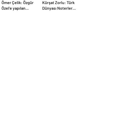
Ömer Çelik: Özgür
Kürşat Zorlu: Türk
Özel’e yapılan
Dünyası Noterler
saldırıyı
Birliği kuruldu
lanetliyoruz