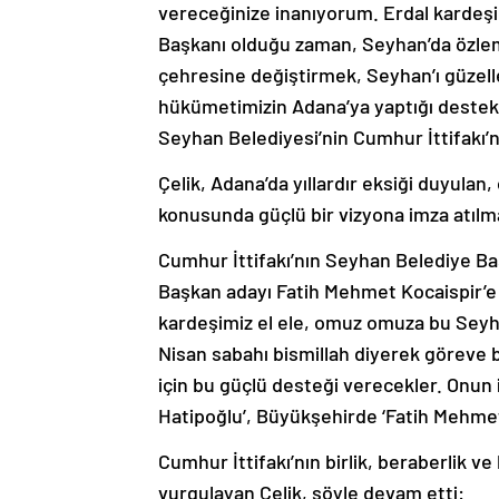
vereceğinize inanıyorum. Erdal kardeşi
Başkanı olduğu zaman, Seyhan’da özlem
çehresine değiştirmek, Seyhan’ı güzell
hükümetimizin Adana’ya yaptığı destekl
Seyhan Belediyesi’nin Cumhur İttifakı’n
Çelik, Adana’da yıllardır eksiği duyulan
konusunda güçlü bir vizyona imza atılma
Cumhur İttifakı’nın Seyhan Belediye Ba
Başkan adayı Fatih Mehmet Kocaispir’e d
kardeşimiz el ele, omuz omuza bu Seyhan
Nisan sabahı bismillah diyerek göreve 
için bu güçlü desteği verecekler. Onun
Hatipoğlu’, Büyükşehirde ‘Fatih Mehmet 
Cumhur İttifakı’nın birlik, beraberlik ve
vurgulayan Çelik, şöyle devam etti: