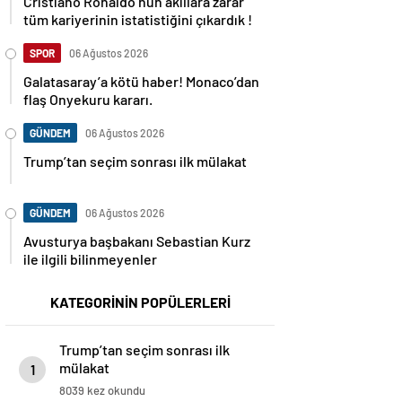
Cristiano Ronaldo’nun akıllara zarar
tüm kariyerinin istatistiğini çıkardık !
SPOR
06 Ağustos 2026
Galatasaray’a kötü haber! Monaco’dan
flaş Onyekuru kararı.
GÜNDEM
06 Ağustos 2026
Trump’tan seçim sonrası ilk mülakat
GÜNDEM
06 Ağustos 2026
Avusturya başbakanı Sebastian Kurz
ile ilgili bilinmeyenler
KATEGORİNİN POPÜLERLERİ
Trump’tan seçim sonrası ilk
mülakat
1
8039 kez okundu