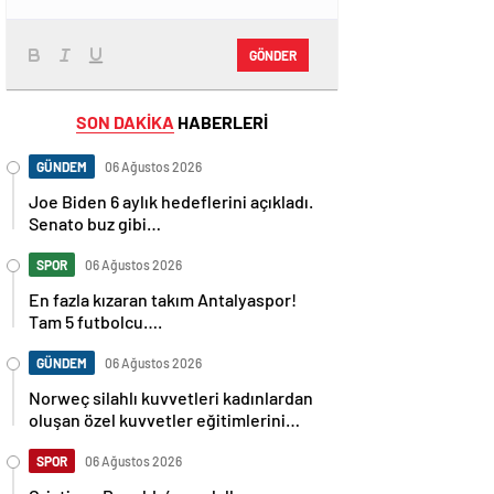
GÖNDER
SON DAKİKA
HABERLERİ
GÜNDEM
06 Ağustos 2026
Joe Biden 6 aylık hedeflerini açıkladı.
Senato buz gibi…
SPOR
06 Ağustos 2026
En fazla kızaran takım Antalyaspor!
Tam 5 futbolcu….
GÜNDEM
06 Ağustos 2026
Norweç silahlı kuvvetleri kadınlardan
oluşan özel kuvvetler eğitimlerini
başlattı.
SPOR
06 Ağustos 2026