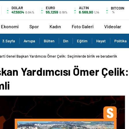
DOLAR
EURO
ALTIN
BITCOIN
47,5934
55,1259
6.569,90
%
0.04%
0.19%
1,14
Ekonomi
Spor
Kadın
Foto Galeri
Videolar
3.Sayfa
Avrupa
Bülten
Din
Eğitim
Hayat
Politika
arti Genel Başkan Yardımcısı Ömer Çelik: Seçimlerde birlik ve beraberlik
kan Yardımcısı Ömer Çelik:
mli