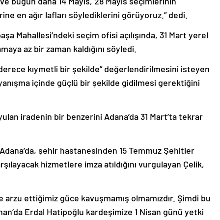
ve bugün daha 14 Mayıs, 28 Mayıs seçimlerinin
ine en ağır lafları söylediklerini görüyoruz.” dedi.
aşa Mahallesi’ndeki seçim ofisi açılışında, 31 Mart yerel
maya az bir zaman kaldığını söyledi.
erece kıymetli bir şekilde” değerlendirilmesini isteyen
ayanışma içinde güçlü bir şekilde gidilmesi gerektiğini
oyulan iradenin bir benzerini Adana’da 31 Mart’ta tekrar
 Adana’da, şehir hastanesinden 15 Temmuz Şehitler
rşılayacak hizmetlere imza atıldığını vurgulayan Çelik,
de arzu ettiğimiz güce kavuşmamış olmamızdır. Şimdi bu
han’da Erdal Hatipoğlu kardeşimize 1 Nisan günü yetki