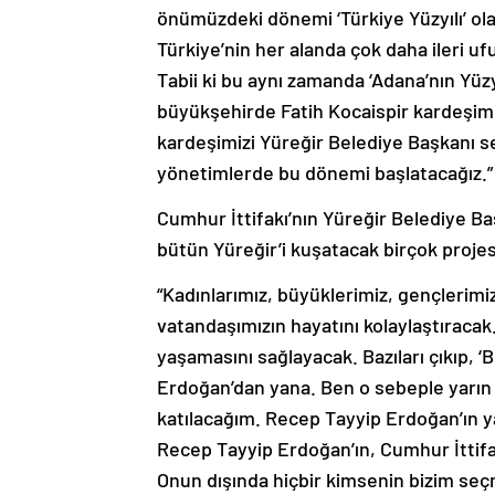
önümüzdeki dönemi ‘Türkiye Yüzyılı’ olara
Türkiye’nin her alanda çok daha ileri 
Tabii ki bu aynı zamanda ‘Adana’nın Yüzyıl
büyükşehirde Fatih Kocaispir kardeşimi
kardeşimizi Yüreğir Belediye Başkanı se
yönetimlerde bu dönemi başlatacağız.
Cumhur İttifakı’nın Yüreğir Belediye Başk
bütün Yüreğir’i kuşatacak birçok projes
“Kadınlarımız, büyüklerimiz, gençlerimi
vatandaşımızın hayatını kolaylaştıracak.
yaşamasını sağlayacak. Bazıları çıkıp
Erdoğan’dan yana. Ben o sebeple yarın 
katılacağım. Recep Tayyip Erdoğan’ın ya
Recep Tayyip Erdoğan’ın, Cumhur İttifak
Onun dışında hiçbir kimsenin bizim se