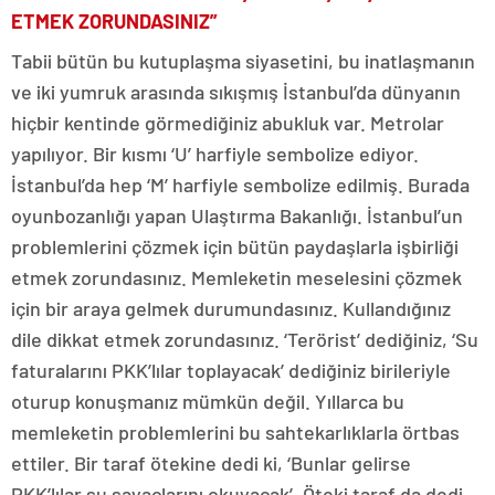
ETMEK ZORUNDASINIZ”
Tabii bütün bu kutuplaşma siyasetini, bu inatlaşmanın
ve iki yumruk arasında sıkışmış İstanbul’da dünyanın
hiçbir kentinde görmediğiniz abukluk var. Metrolar
yapılıyor. Bir kısmı ‘U’ harfiyle sembolize ediyor.
İstanbul’da hep ‘M’ harfiyle sembolize edilmiş. Burada
oyunbozanlığı yapan Ulaştırma Bakanlığı. İstanbul’un
problemlerini çözmek için bütün paydaşlarla işbirliği
etmek zorundasınız. Memleketin meselesini çözmek
için bir araya gelmek durumundasınız. Kullandığınız
dile dikkat etmek zorundasınız. ‘Terörist’ dediğiniz, ‘Su
faturalarını PKK’lılar toplayacak’ dediğiniz birileriyle
oturup konuşmanız mümkün değil. Yıllarca bu
memleketin problemlerini bu sahtekarlıklarla örtbas
ettiler. Bir taraf ötekine dedi ki, ‘Bunlar gelirse
PKK’lılar su sayaçlarını okuyacak’. Öteki taraf da dedi