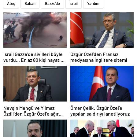
Ateş
Bakan
Gazze'de
İsrail
Yardım
İsrail Gazze’de sivilleri böyle
Özgür Özel’den Fransız
vurdu… En az 80 kişi hayatını
medyasına İngiltere sitemi
kaybetti
Nevşin Mengü ve Yılmaz
Ömer Çelik: Özgür Özel’e
Özdil’den Özgür Özel’e ağır
yapılan saldırıyı lanetliyoruz
eleştiriler