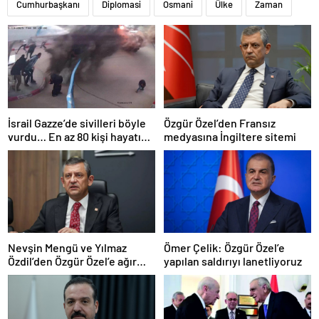
Cumhurbaşkanı
Diplomasi
Osmani
Ülke
Zaman
İsrail Gazze’de sivilleri böyle
Özgür Özel’den Fransız
vurdu… En az 80 kişi hayatını
medyasına İngiltere sitemi
kaybetti
Nevşin Mengü ve Yılmaz
Ömer Çelik: Özgür Özel’e
Özdil’den Özgür Özel’e ağır
yapılan saldırıyı lanetliyoruz
eleştiriler