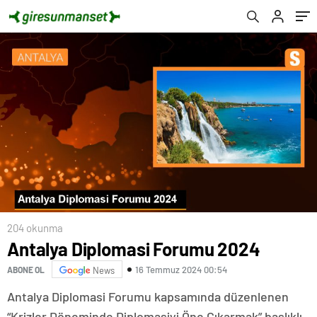
204 okunma
Antalya Diplomasi Forumu 2024
16 Temmuz 2024 00:54
ABONE OL
News
Antalya Diplomasi Forumu kapsamında düzenlenen
“Krizler Döneminde Diplomasiyi Öne Çıkarmak” başlıklı