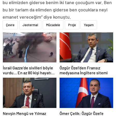
bu elimizden giderse benim iki tane çocuğum var. Ben
bu bir tarlam da elimden giderse ben çocuklara neyi
emanet vereceğim” diye konuştu.
Çevre
Jeotermal
Mücadele
Proje
Yaşam
İsrail Gazze’de sivilleri böyle
Özgür Özel’den Fransız
vurdu… En az 80 kişi hayatını
medyasına İngiltere sitemi
kaybetti
Nevşin Mengü ve Yılmaz
Ömer Çelik: Özgür Özel’e