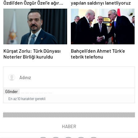
Özdil’den Özgür Özel’e ağır
yapılan saldırıyı lanetliyoruz
eleştiriler
Kürşat Zorlu: Türk Dünyası
Bahçeli’den Ahmet Türk’e
Noterler Birliği kuruldu
tebrik telefonu
Gönder
En az 10 karakter gerekli
HABER