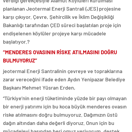
verdiği gerekçesiyle Alamut Köylüleri kurulması
planlanan Jeotermal Enerji Santrali (JES) projesine
karşı çıkıyor. Çevre, Şehircilik ve İklim Değişikliği
Bakanlığı tarafından ÇED süreci başlatılan proje için
endişelenen köylüler projeye karşı mücadele
başlatıyor.?
“MENDERES OVASININ RİSKE ATILMASINI DOĞRU
BULMUYORUZ”
jeotermal Enerji Santralinin çevreye ve topraklarına
zarar vereceğini ifade eden Aydın Yenipazar Belediye
Başkanı Mehmet Yüsran Erden,
“Türkiye’nin enerji tüketiminde yüzde bir payı olmayan
bir enerji yatırımı için bu koca büyük menderes ovasın
riske atılmasını doğru bulmuyoruz. Dağımızın üstü
dağın altından daha değerli diyoruz. Onun için bu
mücadeleyi başından beri omuz veriyorum, destek