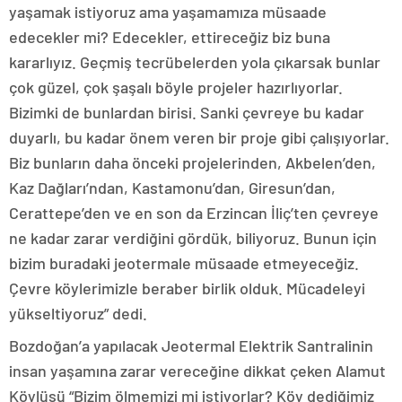
yaşamak istiyoruz ama yaşamamıza müsaade
edecekler mi? Edecekler, ettireceğiz biz buna
kararlıyız. Geçmiş tecrübelerden yola çıkarsak bunlar
çok güzel, çok şaşalı böyle projeler hazırlıyorlar.
Bizimki de bunlardan birisi. Sanki çevreye bu kadar
duyarlı, bu kadar önem veren bir proje gibi çalışıyorlar.
Biz bunların daha önceki projelerinden, Akbelen’den,
Kaz Dağları’ndan, Kastamonu’dan, Giresun’dan,
Cerattepe’den ve en son da Erzincan İliç’ten çevreye
ne kadar zarar verdiğini gördük, biliyoruz. Bunun için
bizim buradaki jeotermale müsaade etmeyeceğiz.
Çevre köylerimizle beraber birlik olduk. Mücadeleyi
yükseltiyoruz” dedi.
Bozdoğan’a yapılacak Jeotermal Elektrik Santralinin
insan yaşamına zarar vereceğine dikkat çeken Alamut
Köylüsü “Bizim ölmemizi mi istiyorlar? Köy dediğimiz