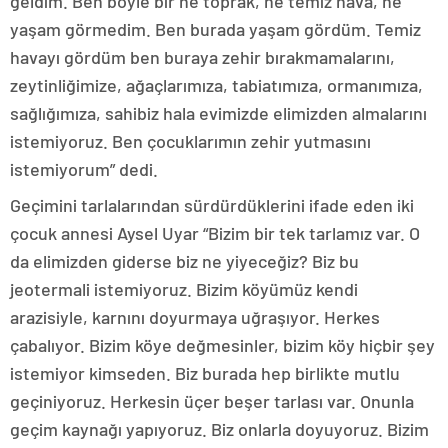
geldim. Ben böyle bir ne toprak, ne temiz hava, ne
yaşam görmedim. Ben burada yaşam gördüm. Temiz
havayı gördüm ben buraya zehir bırakmamalarını,
zeytinliğimize, ağaçlarımıza, tabiatımıza, ormanımıza,
sağlığımıza, sahibiz hala evimizde elimizden almalarını
istemiyoruz. Ben çocuklarımın zehir yutmasını
istemiyorum” dedi.
Geçimini tarlalarından sürdürdüklerini ifade eden iki
çocuk annesi Aysel Uyar “Bizim bir tek tarlamız var. O
da elimizden giderse biz ne yiyeceğiz? Biz bu
jeotermali istemiyoruz. Bizim köyümüz kendi
arazisiyle, karnını doyurmaya uğraşıyor. Herkes
çabalıyor. Bizim köye değmesinler, bizim köy hiçbir şey
istemiyor kimseden. Biz burada hep birlikte mutlu
geçiniyoruz. Herkesin üçer beşer tarlası var. Onunla
geçim kaynağı yapıyoruz. Biz onlarla doyuyoruz. Bizim