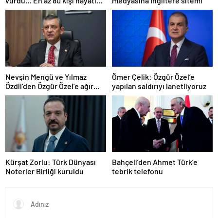
vurdu… En az 80 kişi hayatını
medyasına İngiltere sitemi
kaybetti
Nevşin Mengü ve Yılmaz
Ömer Çelik: Özgür Özel’e
Özdil’den Özgür Özel’e ağır
yapılan saldırıyı lanetliyoruz
eleştiriler
Kürşat Zorlu: Türk Dünyası
Bahçeli’den Ahmet Türk’e
Noterler Birliği kuruldu
tebrik telefonu