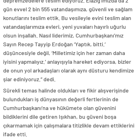
depremzedelere teslim ediyoruz. Elazığ’ımızda da 2
gün evvel 2 bin 555 vatandaşımıza, güvenli ve sağlam
konutlarını teslim ettik. Bu vesileyle evini teslim alan
vatandaşlarımıza evleri, yeni yuvaları hayırlı uğurlu
olsun inşallah. Nasıl liderimiz, Cumhurbaşkanı’mız
Sayın Recep Tayyip Erdoğan ‘Yaptık, bitti.’
düşüncesiyle değil, ‘Milletimiz için her zaman daha
iyisini yapmalıyız.’ anlayışıyla hareket ediyorsa, bizler
de onun yol arkadaşları olarak aynı düsturu kendimize
şiar ediniyoruz.” dedi.
Sürekli temas halinde oldukları ve fikir alışverişinde
bulundukları iş dünyasının değerli fertlerinin de
Cumhurbaşkanı’na ve hükümete olan güvenini
bildiklerini dile getiren Işıkhan, bu güveni boşa
çıkarmamak için çalışmalara titizlikle devam ettiklerini
ifade etti.