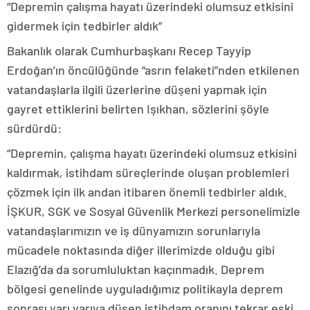
“Depremin çalışma hayatı üzerindeki olumsuz etkisini
gidermek için tedbirler aldık”
Bakanlık olarak Cumhurbaşkanı Recep Tayyip
Erdoğan’ın öncülüğünde “asrın felaketi”nden etkilenen
vatandaşlarla ilgili üzerlerine düşeni yapmak için
gayret ettiklerini belirten Işıkhan, sözlerini şöyle
sürdürdü:
“Depremin, çalışma hayatı üzerindeki olumsuz etkisini
kaldırmak, istihdam süreçlerinde oluşan problemleri
çözmek için ilk andan itibaren önemli tedbirler aldık.
İŞKUR, SGK ve Sosyal Güvenlik Merkezi personelimizle
vatandaşlarımızın ve iş dünyamızın sorunlarıyla
mücadele noktasında diğer illerimizde olduğu gibi
Elazığ’da da sorumluluktan kaçınmadık. Deprem
bölgesi genelinde uyguladığımız politikayla deprem
sonrası yarı yarıya düşen istihdam oranını tekrar eski