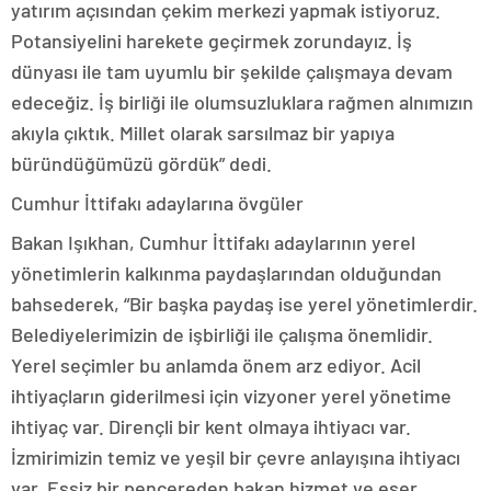
yatırım açısından çekim merkezi yapmak istiyoruz.
Potansiyelini harekete geçirmek zorundayız. İş
dünyası ile tam uyumlu bir şekilde çalışmaya devam
edeceğiz. İş birliği ile olumsuzluklara rağmen alnımızın
akıyla çıktık. Millet olarak sarsılmaz bir yapıya
büründüğümüzü gördük” dedi.
Cumhur İttifakı adaylarına övgüler
Bakan Işıkhan, Cumhur İttifakı adaylarının yerel
yönetimlerin kalkınma paydaşlarından olduğundan
bahsederek, “Bir başka paydaş ise yerel yönetimlerdir.
Belediyelerimizin de işbirliği ile çalışma önemlidir.
Yerel seçimler bu anlamda önem arz ediyor. Acil
ihtiyaçların giderilmesi için vizyoner yerel yönetime
ihtiyaç var. Dirençli bir kent olmaya ihtiyacı var.
İzmirimizin temiz ve yeşil bir çevre anlayışına ihtiyacı
var. Eşsiz bir pencereden bakan hizmet ve eser