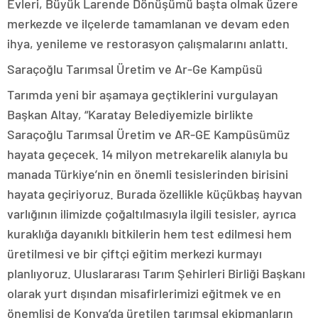
Evleri, Büyük Larende Dönüşümü başta olmak üzere
merkezde ve ilçelerde tamamlanan ve devam eden
ihya, yenileme ve restorasyon çalışmalarını anlattı.
Saraçoğlu Tarımsal Üretim ve Ar-Ge Kampüsü
Tarımda yeni bir aşamaya geçtiklerini vurgulayan
Başkan Altay, “Karatay Belediyemizle birlikte
Saraçoğlu Tarımsal Üretim ve AR-GE Kampüsümüz
hayata geçecek. 14 milyon metrekarelik alanıyla bu
manada Türkiye’nin en önemli tesislerinden birisini
hayata geçiriyoruz. Burada özellikle küçükbaş hayvan
varlığının ilimizde çoğaltılmasıyla ilgili tesisler, ayrıca
kuraklığa dayanıklı bitkilerin hem test edilmesi hem
üretilmesi ve bir çiftçi eğitim merkezi kurmayı
planlıyoruz. Uluslararası Tarım Şehirleri Birliği Başkanı
olarak yurt dışından misafirlerimizi eğitmek ve en
önemlisi de Konya’da üretilen tarımsal ekipmanların