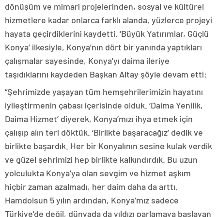
dönüşüm ve mimari projelerinden, sosyal ve kültürel
hizmetlere kadar onlarca farklı alanda, yüzlerce projeyi
hayata geçirdiklerini kaydetti. ‘Büyük Yatırımlar, Güçlü
Konya’ ilkesiyle, Konya’nın dört bir yanında yaptıkları
çalışmalar sayesinde, Konya’yı daima ileriye
taşıdıklarını kaydeden Başkan Altay şöyle devam etti:
“Şehrimizde yaşayan tüm hemşehrilerimizin hayatını
iyileştirmenin çabası içerisinde olduk. ‘Daima Yenilik,
Daima Hizmet’ diyerek, Konya’mızı ihya etmek için
çalışıp alın teri döktük. ‘Birlikte başaracağız’ dedik ve
birlikte başardık. Her bir Konyalının sesine kulak verdik
ve güzel şehrimizi hep birlikte kalkındırdık. Bu uzun
yolculukta Konya’ya olan sevgim ve hizmet aşkım
hiçbir zaman azalmadı, her daim daha da arttı.
Hamdolsun 5 yılın ardından, Konya’mız sadece
Türkiye’de değil, dünyada da yıldızı parlamaya başlayan