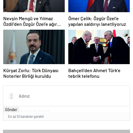
Nevşin Mengü ve Yılmaz
Ömer Çelik: Özgür Özel’e
Özdil’den Özgür Özel’e ağır
yapılan saldırıyı lanetliyoruz
eleştiriler
Kürşat Zorlu: Türk Dünyası
Bahçeli’den Ahmet Türk’e
Noterler Birliği kuruldu
tebrik telefonu
Gönder
En az 10 karakter gerekli