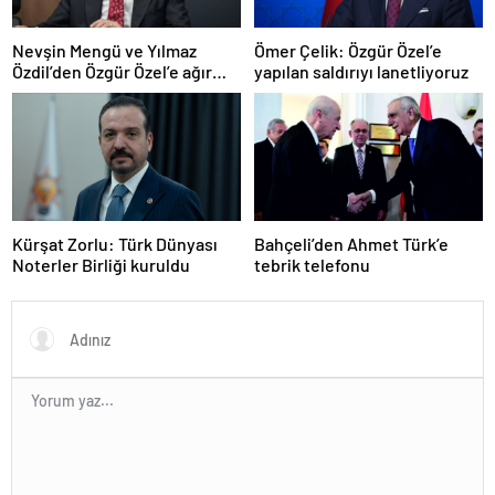
Nevşin Mengü ve Yılmaz
Ömer Çelik: Özgür Özel’e
Özdil’den Özgür Özel’e ağır
yapılan saldırıyı lanetliyoruz
eleştiriler
Kürşat Zorlu: Türk Dünyası
Bahçeli’den Ahmet Türk’e
Noterler Birliği kuruldu
tebrik telefonu