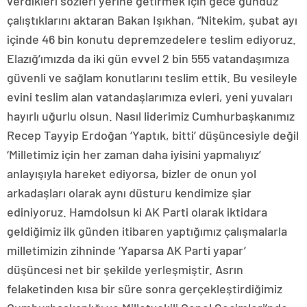
verdikleri sözleri yerine getirmek için gece gündüz
çalıştıklarını aktaran Bakan Işıkhan, “Nitekim, şubat ayı
içinde 46 bin konutu depremzedelere teslim ediyoruz.
Elazığ’ımızda da iki gün evvel 2 bin 555 vatandaşımıza
güvenli ve sağlam konutlarını teslim ettik. Bu vesileyle
evini teslim alan vatandaşlarımıza evleri, yeni yuvaları
hayırlı uğurlu olsun. Nasıl liderimiz Cumhurbaşkanımız
Recep Tayyip Erdoğan ‘Yaptık, bitti’ düşüncesiyle değil
‘Milletimiz için her zaman daha iyisini yapmalıyız’
anlayışıyla hareket ediyorsa, bizler de onun yol
arkadaşları olarak aynı düsturu kendimize şiar
ediniyoruz. Hamdolsun ki AK Parti olarak iktidara
geldiğimiz ilk günden itibaren yaptığımız çalışmalarla
milletimizin zihninde ‘Yaparsa AK Parti yapar’
düşüncesi net bir şekilde yerleşmiştir. Asrın
felaketinden kısa bir süre sonra gerçekleştirdiğimiz