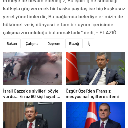
etmeye de devam edeceğiz. Bu işbirliğine sunacağı
katkıyla güç verecek bir başka paydaş ise hiç kuşkusuz
yerel yönetimlerdir. Bu bağlamda belediyelerimizin de
hükümet ve iş dünyası ile tam bir uyum içerisinde
çalışma zorunluluğu bulunmaktadır” dedi. – ELAZIĞ
Bakan
Çalışma
Deprem
Elazığ
İş
İsrail Gazze’de sivilleri böyle
Özgür Özel’den Fransız
vurdu… En az 80 kişi hayatını
medyasına İngiltere sitemi
kaybetti