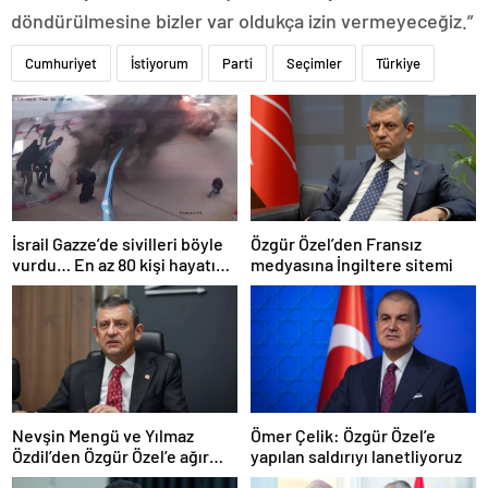
döndürülmesine bizler var oldukça izin vermeyeceğiz.”
Cumhuriyet
İstiyorum
Parti
Seçimler
Türkiye
İsrail Gazze’de sivilleri böyle
Özgür Özel’den Fransız
vurdu… En az 80 kişi hayatını
medyasına İngiltere sitemi
kaybetti
Nevşin Mengü ve Yılmaz
Ömer Çelik: Özgür Özel’e
Özdil’den Özgür Özel’e ağır
yapılan saldırıyı lanetliyoruz
eleştiriler