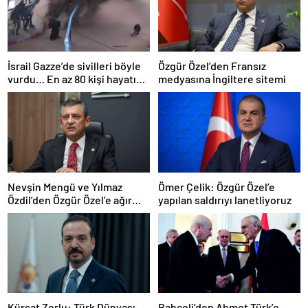
İsrail Gazze’de sivilleri böyle
Özgür Özel’den Fransız
vurdu… En az 80 kişi hayatını
medyasına İngiltere sitemi
kaybetti
Nevşin Mengü ve Yılmaz
Ömer Çelik: Özgür Özel’e
Özdil’den Özgür Özel’e ağır
yapılan saldırıyı lanetliyoruz
eleştiriler
Kürşat Zorlu: Türk Dünyası
Bahçeli’den Ahmet Türk’e