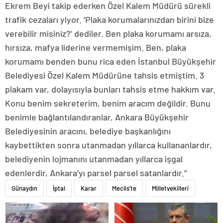
Ekrem Beyi takip ederken Özel Kalem Müdürü sürekli
trafik cezaları yiyor. ‘Plaka korumalarınızdan birini bize
verebilir misiniz?’ dediler. Ben plaka korumamı arsıza,
hırsıza, mafya liderine vermemişim. Ben, plaka
korumamı benden bunu rica eden İstanbul Büyükşehir
Belediyesi Özel Kalem Müdürüne tahsis etmiştim. 3
plakam var, dolayısıyla bunları tahsis etme hakkım var.
Konu benim sekreterim, benim aracım değildir. Bunu
benimle bağlantılandıranlar, Ankara Büyükşehir
Belediyesinin aracını, belediye başkanlığını
kaybettikten sonra utanmadan yıllarca kullananlardır,
belediyenin lojmanını utanmadan yıllarca işgal
edenlerdir, Ankara’yı parsel parsel satanlardır.”
Günaydın
İptal
Karar
Meclis'te
Milletvekilleri