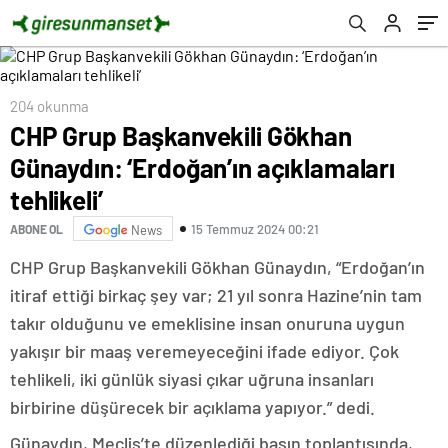
204 okunma
CHP Grup Başkanvekili Gökhan
Günaydın: ‘Erdoğan’ın açıklamaları
tehlikeli’
15 Temmuz 2024 00:21
ABONE OL
News
CHP Grup Başkanvekili Gökhan Günaydın, “Erdoğan’ın
itiraf ettiği birkaç şey var; 21 yıl sonra Hazine’nin tam
takır olduğunu ve emeklisine insan onuruna uygun
yakışır bir maaş veremeyeceğini ifade ediyor. Çok
tehlikeli, iki günlük siyasi çıkar uğruna insanları
birbirine düşürecek bir açıklama yapıyor.” dedi.
Günaydın, Meclis’te düzenlediği basın toplantısında,