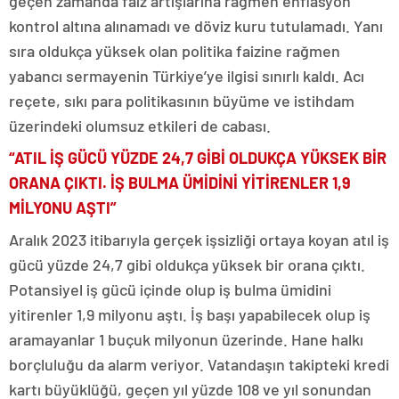
geçen zamanda faiz artışlarına rağmen enflasyon
kontrol altına alınamadı ve döviz kuru tutulamadı. Yanı
sıra oldukça yüksek olan politika faizine rağmen
yabancı sermayenin Türkiye’ye ilgisi sınırlı kaldı. Acı
reçete, sıkı para politikasının büyüme ve istihdam
üzerindeki olumsuz etkileri de cabası.
“ATIL İŞ GÜCÜ YÜZDE 24,7 GİBİ OLDUKÇA YÜKSEK BİR
ORANA ÇIKTI. İŞ BULMA ÜMİDİNİ YİTİRENLER 1,9
MİLYONU AŞTI”
Aralık 2023 itibarıyla gerçek işsizliği ortaya koyan atıl iş
gücü yüzde 24,7 gibi oldukça yüksek bir orana çıktı.
Potansiyel iş gücü içinde olup iş bulma ümidini
yitirenler 1,9 milyonu aştı. İş başı yapabilecek olup iş
aramayanlar 1 buçuk milyonun üzerinde. Hane halkı
borçluluğu da alarm veriyor. Vatandaşın takipteki kredi
kartı büyüklüğü, geçen yıl yüzde 108 ve yıl sonundan