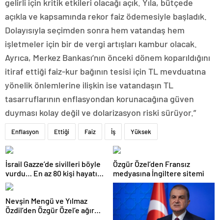
gelirli için kritik etkileri olacağı açık. Yıla, bütçede
açıkla ve kapsamında rekor faiz ödemesiyle başladık.
Dolayısıyla seçimden sonra hem vatandaş hem
işletmeler için bir de vergi artışları kambur olacak.
Ayrıca, Merkez Bankası’nın önceki dönem koparıldığını
itiraf ettiği faiz-kur bağının tesisi için TL mevduatına
yönelik önlemlerine ilişkin ise vatandaşın TL
tasarruflarının enflasyondan korunacağına güven
duyması kolay değil ve dolarizasyon riski sürüyor.”
Enflasyon
Ettiği
Faiz
İş
Yüksek
İsrail Gazze’de sivilleri böyle
Özgür Özel’den Fransız
vurdu… En az 80 kişi hayatını
medyasına İngiltere sitemi
kaybetti
Nevşin Mengü ve Yılmaz
Özdil’den Özgür Özel’e ağır
eleştiriler