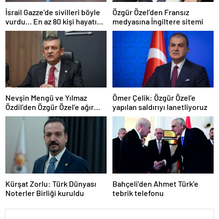
İsrail Gazze’de sivilleri böyle
Özgür Özel’den Fransız
vurdu… En az 80 kişi hayatını
medyasına İngiltere sitemi
kaybetti
Nevşin Mengü ve Yılmaz
Ömer Çelik: Özgür Özel’e
Özdil’den Özgür Özel’e ağır
yapılan saldırıyı lanetliyoruz
eleştiriler
Kürşat Zorlu: Türk Dünyası
Bahçeli’den Ahmet Türk’e
Noterler Birliği kuruldu
tebrik telefonu