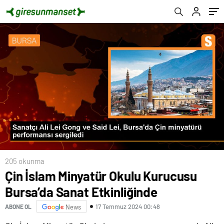
205 okunma
Çin İslam Minyatür Okulu Kurucusu
Bursa’da Sanat Etkinliğinde
17 Temmuz 2024 00:48
ABONE OL
News