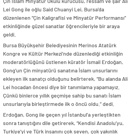
Çin İslam Minyatür Okulu kurucusu, ressam ve şair Ali
Lei Gong ile oğlu Said Chuanyi Lei, Bursa’da
düzenlenen “Çin Kaligrafisi ve Minyatür Performansı”
etkinliğinde güzel sanatlar öğrencileriyle bir araya
geldi.
Bursa Büyükşehir Belediyesinin Merinos Atatürk
Kongre ve Kültür Merkezi’nde düzenlediği etkinliğin
moderatörlüğünü üstlenen küratör İsmail Erdoğan,
Gong’un Çin minyatürü sanatına İslam unsurlarını
ekleyen ilk sanatçı olduğunu belirterek, “Bu alanda Ali
Lei hocadan öncesi diye bir tanımlama yapamayız.
Çünkü binlerce yıllık geçmişe sahip bu sanatı İslam
unsurlarıyla birleştirmede ilk o öncü oldu.” dedi.
Erdoğan, Gong ile geçen yıl İstanbul’a yerleştikten
sonra tanıştığını dile getirerek, “Kendisi Anadolu’yu,
Turkiye’yi ve Türk insanını çok seven, çok yakınlık