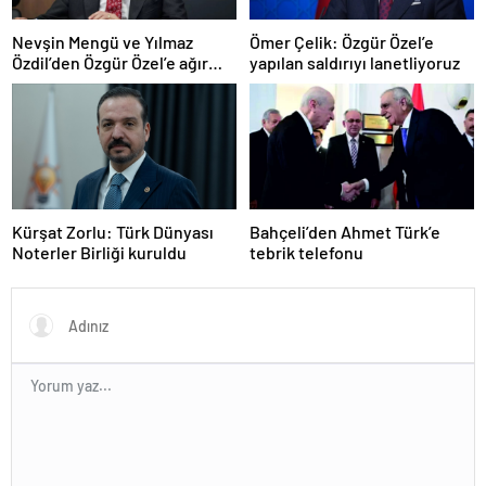
Nevşin Mengü ve Yılmaz
Ömer Çelik: Özgür Özel’e
Özdil’den Özgür Özel’e ağır
yapılan saldırıyı lanetliyoruz
eleştiriler
Kürşat Zorlu: Türk Dünyası
Bahçeli’den Ahmet Türk’e
Noterler Birliği kuruldu
tebrik telefonu