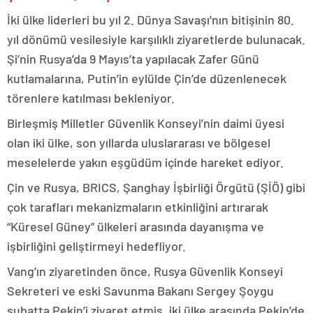
İki ülke liderleri bu yıl 2. Dünya Savaşı’nın bitişinin 80.
yıl dönümü vesilesiyle karşılıklı ziyaretlerde bulunacak.
Şi’nin Rusya’da 9 Mayıs’ta yapılacak Zafer Günü
kutlamalarına, Putin’in eylülde Çin’de düzenlenecek
törenlere katılması bekleniyor.
Birleşmiş Milletler Güvenlik Konseyi’nin daimi üyesi
olan iki ülke, son yıllarda uluslararası ve bölgesel
meselelerde yakın eşgüdüm içinde hareket ediyor.
Çin ve Rusya, BRICS, Şanghay İşbirliği Örgütü (ŞİÖ) gibi
çok tarafları mekanizmaların etkinliğini artırarak
“Küresel Güney” ülkeleri arasında dayanışma ve
işbirliğini geliştirmeyi hedefliyor.
Vang’ın ziyaretinden önce, Rusya Güvenlik Konseyi
Sekreteri ve eski Savunma Bakanı Sergey Şoygu
şubatta Pekin’i ziyaret etmiş, iki ülke arasında Pekin’de