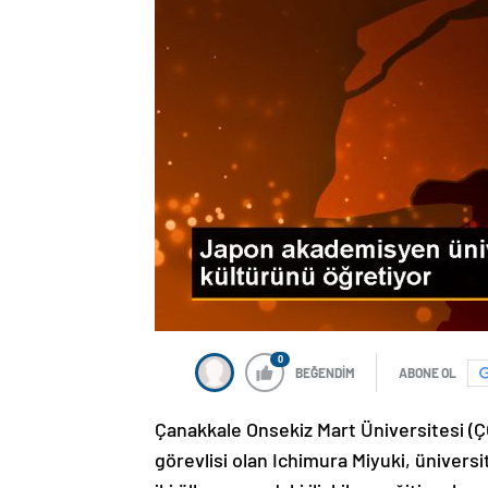
0
BEĞENDİM
ABONE OL
Çanakkale Onsekiz Mart Üniversitesi (Ç
görevlisi olan Ichimura Miyuki, üniversi
iki ülke arasındaki ilişkilere eğitim alanı