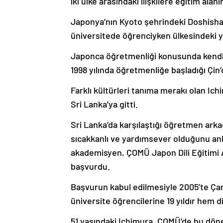
Japonya’nın Kyoto şehrindeki Doshisha 
üniversitede öğrenciyken ülkesindeki 
Japonca öğretmenliği konusunda kendisi
1998 yılında öğretmenliğe başladığı Çin’
Farklı kültürleri tanıma merakı olan Ich
Sri Lanka’ya gitti.
Sri Lanka’da karşılaştığı öğretmen arkad
sıcakkanlı ve yardımsever olduğunu an
akademisyen, ÇOMÜ Japon Dili Eğitimi Ana
başvurdu.
Başvurun kabul edilmesiyle 2005’te Ça
üniversite öğrencilerine 19 yıldır hem d
51 yaşındaki Ichimura, ÇOMÜ’de bu dön