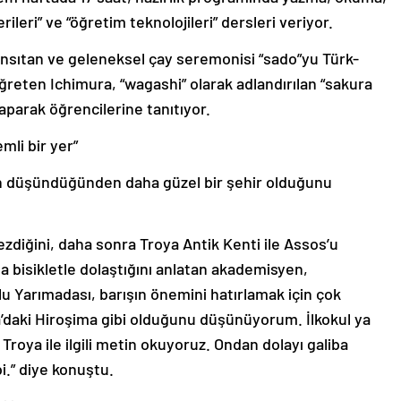
cerileri” ve “öğretim teknolojileri” dersleri veriyor.
ansıtan ve geleneksel çay seremonisi “sado”yu Türk-
eten Ichimura, “wagashi” olarak adlandırılan “sakura
yaparak öğrencilerine tanıtıyor.
mli bir yer”
n düşündüğünden daha güzel bir şehir olduğunu
zdiğini, daha sonra Troya Antik Kenti ile Assos’u
 da bisikletle dolaştığını anlatan akademisyen,
lu Yarımadası, barışın önemini hatırlamak için çok
a’daki Hiroşima gibi olduğunu düşünüyorum. İlkokul ya
roya ile ilgili metin okuyoruz. Ondan dolayı galiba
bi.” diye konuştu.
abilirsem mutlu olurum”