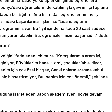
aponya’daki öğrencilerin de katılımıyla çevrim içi toplantı
on Dili Eğitimi Ana Bilim Dalı öğrencilerinin her yıl
daki başarılarına ilişkin ise “Lisans eğitimi
programımız var. Bu 1 yıl içinde haftada 20 saat sadece
n yararı olabilir. Bu, öğrencilerimizin başarısıdır.” dedi.
yorum”
evdiğini ifade eden Ichimura, “Komşularımla aram iyi.
iyor. Büyüklerim bana ‘kızım’, çocuklar ‘abla’ diyor.
enim için çok özel bir şey. Sanki onların arasına kabul
 hiç hissettirmiyor. Bu, benim için çok önemli.” şeklinde
l olduğuna işaret eden Japon akademisyen, şöyle devam
mek istiyordum ama ne yazık ki zamanım olmadı. Günlük