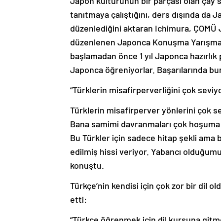
tanıtmaya çalıştığını, ders dışında da J
düzenlediğini aktaran Ichimura, ÇOMÜ Jap
düzenlenen Japonca Konuşma Yarışması’n
başlamadan önce 1 yıl Japonca hazırlık 
Japonca öğreniyorlar. Başarılarında bunu
“Türklerin misafirperverliğini çok sevi
Türklerin misafirperver yönlerini çok s
Bana samimi davranmaları çok hoşuma gid
Bu Türkler için sadece hitap şekli ama b
edilmiş hissi veriyor. Yabancı olduğumu
konuştu.
Türkçe’nin kendisi için çok zor bir di
etti:
“Türkçe öğrenmek için dil kursuna git