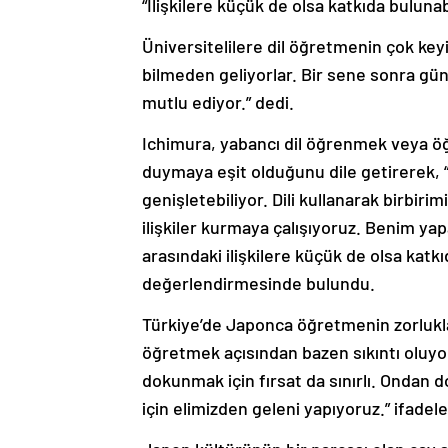
Üniversitelilere dil öğretmenin çok ke
bilmeden geliyorlar. Bir sene sonra gü
mutlu ediyor.” dedi.
Ichimura, yabancı dil öğrenmek veya öğ
duymaya eşit olduğunu dile getirerek, 
genişletebiliyor. Dili kullanarak birbir
ilişkiler kurmaya çalışıyoruz. Benim y
arasındaki ilişkilere küçük de olsa kat
değerlendirmesinde bulundu.
Türkiye’de Japonca öğretmenin zorlukla
öğretmek açısından bazen sıkıntı oluyor
dokunmak için fırsat da sınırlı. Ondan 
için elimizden geleni yapıyoruz.” ifadeler
Japon kültürünün bir parçası olan çay 