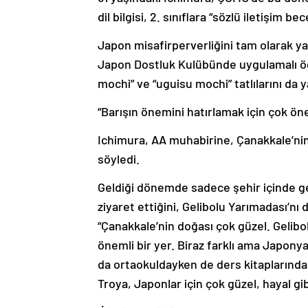
dil bilgisi, 2. sınıflara “sözlü iletişim be
Japon misafirperverliğini tam olarak y
Japon Dostluk Kulübünde uygulamalı öğr
mochi” ve “uguisu mochi” tatlılarını da 
“Barışın önemini hatırlamak için çok öne
Ichimura, AA muhabirine, Çanakkale’ni
söyledi.
Geldiği dönemde sadece şehir içinde ge
ziyaret ettiğini, Gelibolu Yarımadası’nı
“Çanakkale’nin doğası çok güzel. Gelibo
önemli bir yer. Biraz farklı ama Japony
da ortaokuldayken de ders kitaplarında T
Troya, Japonlar için çok güzel, hayal gi
“İlişkilere küçük de olsa katkıda bulun