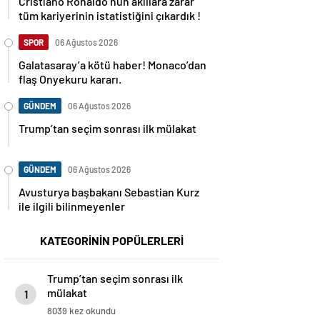
tüm kariyerinin istatistiğini çıkardık !
SPOR
06 Ağustos 2026
Galatasaray’a kötü haber! Monaco’dan
flaş Onyekuru kararı.
GÜNDEM
06 Ağustos 2026
Trump’tan seçim sonrası ilk mülakat
GÜNDEM
06 Ağustos 2026
Avusturya başbakanı Sebastian Kurz
ile ilgili bilinmeyenler
KATEGORİNİN POPÜLERLERİ
Trump’tan seçim sonrası ilk
mülakat
1
8039 kez okundu