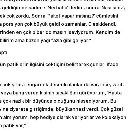
geldiğimde sadece ‘Merhaba’ dedim, sonra ‘Nasılsınız’,
ek çok zordu. Sonra ‘Paket yapar mısınız?’ cümlesini
 porsiyon çok büyük geldi o zamanlar. O eskidendi,
klerinden en çok biber dolmasını seviyorum. Kendim de
lirim ama bazen yağı fazla gibi geliyor.”
aptı
 patiklerin ilgisini çektiğini belirterek şunları ifade
ok şirin, rengarenk desenli olanlar da var, ince, zarif,
şi veya bana veren kişinin sıcaklığını görüyorum. ‘Hasta
nde çok nazik bir düşünce olduğunu hissediyorum. Bu
 evine ziyarete gittiğimde, büyükannesi verdi. Çok güzel
almıyorum, hep hediye olarak veriyorlar ve koleksiyon
patik var.”