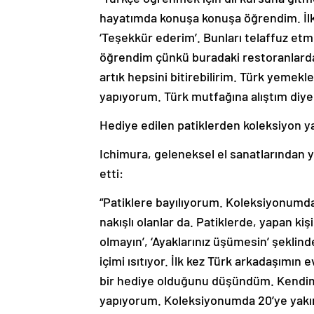
hayatımda konuşa konuşa öğrendim. İlk 
‘Teşekkür ederim’. Bunları telaffuz etm
öğrendim çünkü buradaki restoranlarda
artık hepsini bitirebilirim. Türk yeme
yapıyorum. Türk mutfağına alıştım diyebi
Hediye edilen patiklerden koleksiyon y
Ichimura, geleneksel el sanatlarından yün
etti:
“Patiklere bayılıyorum. Koleksiyonumda ç
nakışlı olanlar da. Patiklerde, yapan ki
olmayın’, ‘Ayaklarınız üşümesin’ şekli
içimi ısıtıyor. İlk kez Türk arkadaşımın
bir hediye olduğunu düşündüm. Kendim 
yapıyorum. Koleksiyonumda 20’ye yakın 