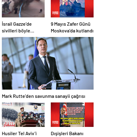
İsrail Gazze’de
9 Mayıs Zafer Günü
sivilleri böyle
Moskova’da kutlandı
vurdu… En az 80
kişi hayatını
kaybetti
Mark Rutte’den savunma sanayii çağrısı
Husiler Tel Aviv’i
Dışişleri Bakanı
hedef aldıklarını
Hakan Fidan’dan