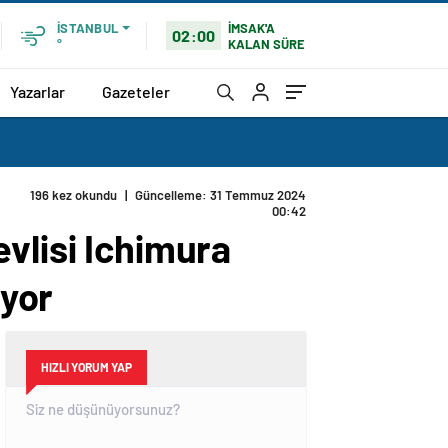
İMSAK'A
İSTANBUL
02:00
KALAN SÜRE
°
Yazarlar
Gazeteler
lişkilerine katkı sağlıyor
vlisi Ichimura
ıyor
HIZLI YORUM YAP