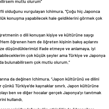
yifli olduğunu vurgulayan Ichimura, “Çoğu hiç Japonca
nlük konuşma yapabilecek hale geldiklerini görmek çok
retmenin o dili konuşan kişiye ve kültürüne saygı
“Hem öğrenen hem de öğreten kişinin bakış açılarını
imize düşündüklerimizi ifade etmeye ve anlamaya, iyi
apabileceklerim çok küçük şeyler ama Türkiye ve Japonya
kıda bulunabilirsem çok mutlu olurum.”
rına da değinen Ichimura, “Japon kültürünü ve dilini
 çünkü Türkiye’de kaynaklar sınırlı. Japon kültürüne
dolayı ben ve diğer hocalar gerçek Japonya’yı tanıtmak
ini kullandı.
seremonisi “sado”yu kulüp etkinliğinde öğrencilere