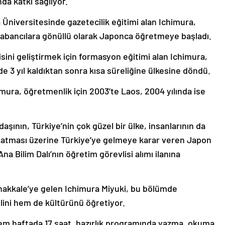
Üniversitesinde gazetecilik eğitimi alan Ichimura,
yabancılara gönüllü olarak Japonca öğretmeye başladı.
ni geliştirmek için formasyon eğitimi alan Ichimura,
de 3 yıl kaldıktan sonra kısa süreliğine ülkesine döndü.
imura, öğretmenlik için 2003’te Laos, 2004 yılında ise
aşının, Türkiye’nin çok güzel bir ülke, insanlarının da
latması üzerine Türkiye’ye gelmeye karar veren Japon
 Bilim Dalı’nın öğretim görevlisi alımı ilanına
nakkale’ye gelen Ichimura Miyuki, bu bölümde
ilini hem de kültürünü öğretiyor.
em haftada 17 saat, hazırlık programında yazma, okuma,