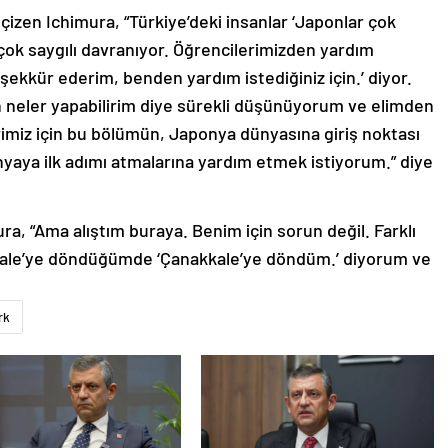
çizen Ichimura, “Türkiye’deki insanlar ‘Japonlar çok
 çok saygılı davranıyor. Öğrencilerimizden yardım
ekkür ederim, benden yardım istediğiniz için.’ diyor.
in neler yapabilirim diye sürekli düşünüyorum ve elimden
imiz için bu bölümün, Japonya dünyasına giriş noktası
aya ilk adımı atmalarına yardım etmek istiyorum.” diye
ra, “Ama alıştım buraya. Benim için sorun değil. Farklı
kkale’ye döndüğümde ‘Çanakkale’ye döndüm.’ diyorum ve
rk