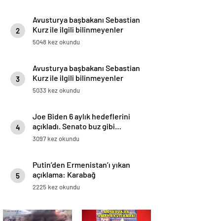
Avusturya başbakanı Sebastian
Kurz ile ilgili bilinmeyenler
2
5048 kez okundu
Avusturya başbakanı Sebastian
Kurz ile ilgili bilinmeyenler
3
5033 kez okundu
Joe Biden 6 aylık hedeflerini
açıkladı. Senato buz gibi…
4
3097 kez okundu
Putin’den Ermenistan’ı yıkan
açıklama: Karabağ
5
Azerbaycan’ın ayrılmaz bir
2225 kez okundu
parçasıdır!