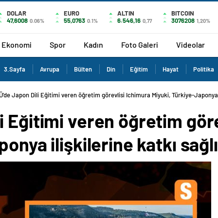
DOLAR
EURO
ALTIN
BITCOIN
47,6008
55,0763
6.546,16
3076208
0.06%
0.1%
0,77
1,20%
Ekonomi
Spor
Kadın
Foto Galeri
Videolar
3.Sayfa
Avrupa
Bülten
Din
Eğitim
Hayat
Politika
’de Japon Dili Eğitimi veren öğretim görevlisi Ichimura Miyuki, Türkiye-Japonya i
 Eğitimi veren öğretim göre
onya ilişkilerine katkı sağl