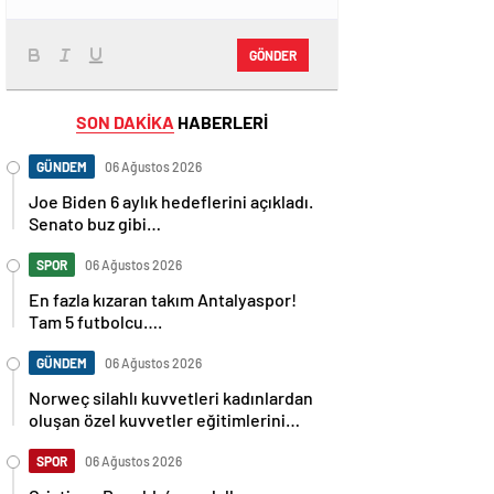
GÖNDER
SON DAKİKA
HABERLERİ
GÜNDEM
06 Ağustos 2026
Joe Biden 6 aylık hedeflerini açıkladı.
Senato buz gibi…
SPOR
06 Ağustos 2026
En fazla kızaran takım Antalyaspor!
Tam 5 futbolcu….
GÜNDEM
06 Ağustos 2026
Norweç silahlı kuvvetleri kadınlardan
oluşan özel kuvvetler eğitimlerini
başlattı.
SPOR
06 Ağustos 2026
Cristiano Ronaldo’nun akıllara zarar