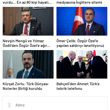
vurdu… En az 80 kişi hayatını
medyasına İngiltere sitemi
kaybetti
Nevşin Mengü ve Yılmaz
Ömer Çelik: Özgür Özel’e
Özdil’den Özgür Özel’e ağır
yapılan saldırıyı lanetliyoruz
eleştiriler
Kürşat Zorlu: Türk Dünyası
Bahçeli’den Ahmet Türk’e
Noterler Birliği kuruldu
tebrik telefonu