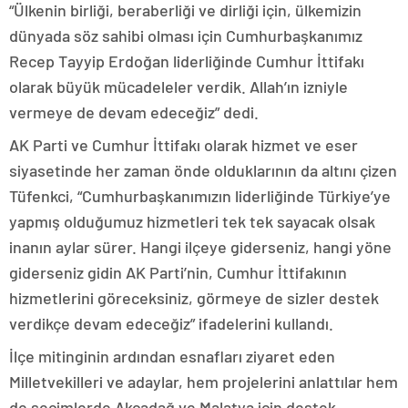
“Ülkenin birliği, beraberliği ve dirliği için, ülkemizin
dünyada söz sahibi olması için Cumhurbaşkanımız
Recep Tayyip Erdoğan liderliğinde Cumhur İttifakı
olarak büyük mücadeleler verdik. Allah’ın izniyle
vermeye de devam edeceğiz” dedi.
AK Parti ve Cumhur İttifakı olarak hizmet ve eser
siyasetinde her zaman önde olduklarının da altını çizen
Tüfenkci, “Cumhurbaşkanımızın liderliğinde Türkiye’ye
yapmış olduğumuz hizmetleri tek tek sayacak olsak
inanın aylar sürer. Hangi ilçeye giderseniz, hangi yöne
giderseniz gidin AK Parti’nin, Cumhur İttifakının
hizmetlerini göreceksiniz, görmeye de sizler destek
verdikçe devam edeceğiz” ifadelerini kullandı.
İlçe mitinginin ardından esnafları ziyaret eden
Milletvekilleri ve adaylar, hem projelerini anlattılar hem
de seçimlerde Akçadağ ve Malatya için destek