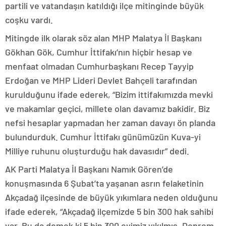
partili ve vatandaşın katıldığı ilçe mitinginde büyük
coşku vardı.
Mitingde ilk olarak söz alan MHP Malatya İl Başkanı
Gökhan Gök, Cumhur İttifakı’nın hiçbir hesap ve
menfaat olmadan Cumhurbaşkanı Recep Tayyip
Erdoğan ve MHP Lideri Devlet Bahçeli tarafından
kurulduğunu ifade ederek, “Bizim ittifakımızda mevki
ve makamlar geçici, millete olan davamız bakidir. Biz
nefsi hesaplar yapmadan her zaman davayı ön planda
bulundurduk. Cumhur İttifakı günümüzün Kuva-yi
Milliye ruhunu oluşturduğu hak davasıdır” dedi.
AK Parti Malatya İl Başkanı Namık Gören’de
konuşmasında 6 Şubat’ta yaşanan asrın felaketinin
Akçadağ ilçesinde de büyük yıkımlara neden olduğunu
ifade ederek, “Akçadağ ilçemizde 5 bin 300 hak sahibi
var. Bu da demek ki 5 bin 300 evimiz yıkılmış. Deprem