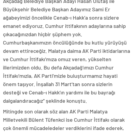
Akçadağ Belediye Başkan Adayı Hasan Ulutaş ile
Büyükşehir Belediye Başkan Adayımız Sami Er
ağabeyimizi öncelikle Cenab-ı Hakk’a sonra sizlere
emanet ediyoruz. Cumhur ittifakının adaylarına sahip
çıkacağınızdan hiçbir şüphem yok.
Cumhurbaşkanımızın öncülüğünde bu kutlu yürüyüşü
devam ettireceğiz. Malatya daima AK Parti iktidarlarına
ve Cumhur İttifakı’mıza omuz veren, yükselten
illerimizden oldu. Bu defa Akçadağ’ımızı Cumhur
İttifakı’mızla, AK Parti’mizle buluşturmamız hayati
önem taşıyor. İnşallah 31 Mart’tan sonra sizlerin
desteği ve Cenab-ı Hakk’ın yardımı ile bu bayrağı
dalgalandıracağız” şeklinde konuştu.
Mitingde son olarak söz alan AK Parti Malatya
Milletvekili Bülent Tüfenkci ise Cumhur İttifakı olarak
çok önemli mücadeledeler verdiklerini ifade ederek,