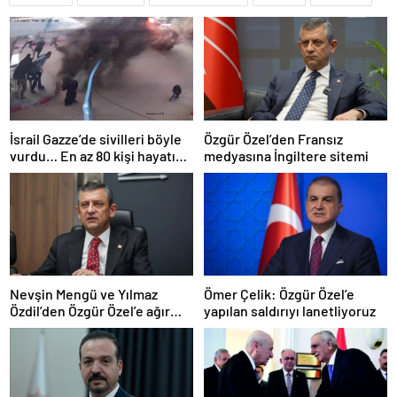
İsrail Gazze’de sivilleri böyle
Özgür Özel’den Fransız
vurdu… En az 80 kişi hayatını
medyasına İngiltere sitemi
kaybetti
Nevşin Mengü ve Yılmaz
Ömer Çelik: Özgür Özel’e
Özdil’den Özgür Özel’e ağır
yapılan saldırıyı lanetliyoruz
eleştiriler