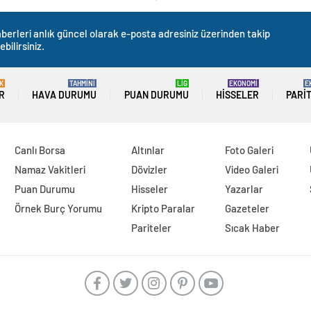
berleri anlık güncel olarak e-posta adresiniz üzerinden takip
ebilirsiniz.
K
TAHMİNİ
LİG
EKONOMİ
E
R
HAVA DURUMU
PUAN DURUMU
HISSELER
PARI
Canlı Borsa
Altınlar
Foto Galeri
Namaz Vakitleri
Dövizler
Video Galeri
Puan Durumu
Hisseler
Yazarlar
Örnek Burç Yorumu
Kripto Paralar
Gazeteler
Pariteler
Sıcak Haber