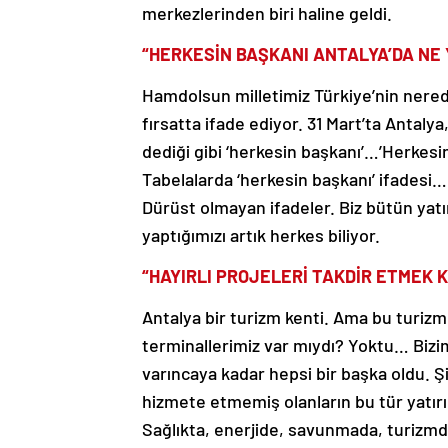
merkezlerinden biri haline geldi.
“HERKESİN BAŞKANI ANTALYA’DA NE 
Hamdolsun milletimiz Türkiye’nin nereden
fırsatta ifade ediyor. 31 Mart’ta Antalya,
dediği gibi ‘herkesin başkanı’…’Herkesi
Tabelalarda ‘herkesin başkanı’ ifadesi…
Dürüst olmayan ifadeler. Biz bütün yatır
yaptığımızı artık herkes biliyor.
“HAYIRLI PROJELERİ TAKDİR ETMEK 
Antalya bir turizm kenti. Ama bu turiz
terminallerimiz var mıydı? Yoktu… Bizim
varıncaya kadar hepsi bir başka oldu. 
hizmete etmemiş olanların bu tür yatırı
Sağlıkta, enerjide, savunmada, turizmde,