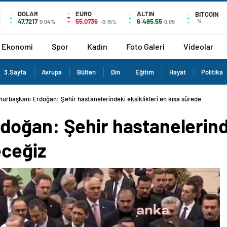
DOLAR
EURO
ALTIN
BITCOIN
47,7217
55,0736
6.495,55
%
0.04%
-0.15%
0,05
Ekonomi
Spor
Kadın
Foto Galeri
Videolar
3.Sayfa
Avrupa
Bülten
Din
Eğitim
Hayat
Politika
urbaşkanı Erdoğan: Şehir hastanelerindeki eksiklikleri en kısa sürede
oğan: Şehir hastanelerindek
eceğiz