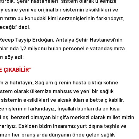
ştirdik. Şehir hastaneleri, sistem olarak ülkemize
lesine yeni ve orijinal bir sistemin eksiklikleri ve
arımızın bu konudaki kimi serzenişlerinin farkındayız.
eceğiz” dedi.
ecep Tayyip Erdoğan, Antalya Şehir Hastanesi’nin
lanlarında 1,2 milyonu bulan personelle vatandaşımıza
ı söyledi:
 ÇIKABİLİR”
ızı hatırlayın. Sağlam girenin hasta çıktığı köhne
sistem olarak ülkemize mahsus ve yeni bir sağlık
 sistemin eksiklikleri ve aksaklıkları elbette çıkabilir.
nişlerinin farkındayız. İnşallah bunları da en kısa
 eşi benzeri olmayan bir şifa merkezi olarak milletimizin
ıyız. Eskiden bizim insanımız yurt dışına teşhis ve
 hemen her branşlarda dünyanın önde gelen sağlık