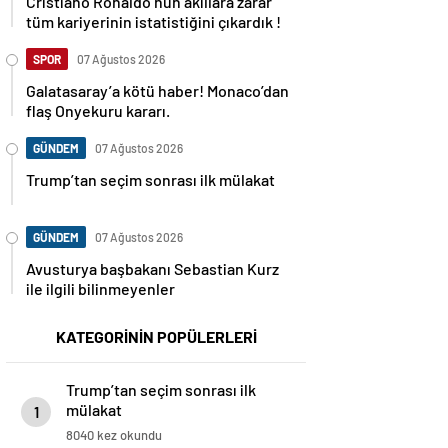
Cristiano Ronaldo’nun akıllara zarar
tüm kariyerinin istatistiğini çıkardık !
SPOR
07 Ağustos 2026
Galatasaray’a kötü haber! Monaco’dan
flaş Onyekuru kararı.
GÜNDEM
07 Ağustos 2026
Trump’tan seçim sonrası ilk mülakat
GÜNDEM
07 Ağustos 2026
Avusturya başbakanı Sebastian Kurz
ile ilgili bilinmeyenler
KATEGORİNİN POPÜLERLERİ
Trump’tan seçim sonrası ilk
mülakat
1
8040 kez okundu