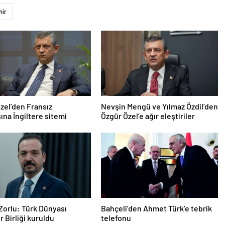
hir
zel’den Fransız
Nevşin Mengü ve Yılmaz Özdil’den
na İngiltere sitemi
Özgür Özel’e ağır eleştiriler
Zorlu: Türk Dünyası
Bahçeli’den Ahmet Türk’e tebrik
r Birliği kuruldu
telefonu