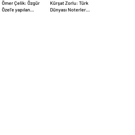
Ömer Çelik: Özgür
Kürşat Zorlu: Türk
Özel’e yapılan
Dünyası Noterler
saldırıyı
Birliği kuruldu
lanetliyoruz