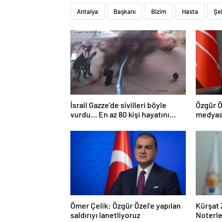
Antalya
Başkanı
Bizim
Hasta
Şe
İsrail Gazze’de sivilleri böyle
Özgür Ö
vurdu… En az 80 kişi hayatını
medyası
kaybetti
Ömer Çelik: Özgür Özel’e yapılan
Kürşat 
saldırıyı lanetliyoruz
Noterle