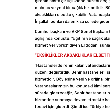
girenin hasta çıktığı köhne düzeni deği
mahsus ve yeni bir sağlık hizmetidir. Böy
aksaklıkları elbette çıkabilir. Vatandaşl
İnşallah bunları da en kısa sürede gider
Cumhurbaşkanı ve AKP Genel Başkanı R
açılışında konuştu. “Eğitim ve sağlık a
hizmet veriyoruz” diyen Erdoğan, şunlar
“EKSİKLİKLER AKSAKLIKLAR ELBETTE
“Hastanelerde rehin kalan vatandaşlarım
düzeni değiştirdik. Şehir hastaneleri, 
hizmetidir. Böylesine yeni ve orijinal bir
Vatandaşlarımızın bu konudaki kimi serze
sürede gidereceğiz. Şehir hastanelerini
hizmetine sunmaya devam etmekte kararl
tedavi için giderdi. Şimdi ise Türkiye