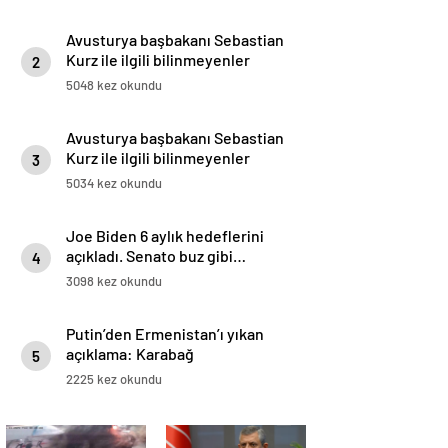
Avusturya başbakanı Sebastian
Kurz ile ilgili bilinmeyenler
2
5048 kez okundu
Avusturya başbakanı Sebastian
Kurz ile ilgili bilinmeyenler
3
5034 kez okundu
Joe Biden 6 aylık hedeflerini
açıkladı. Senato buz gibi…
4
3098 kez okundu
Putin’den Ermenistan’ı yıkan
açıklama: Karabağ
5
Azerbaycan’ın ayrılmaz bir
2225 kez okundu
parçasıdır!