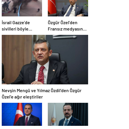
İsrail Gazze’de
Özgür Özel’den
sivilleri böyle
Fransız medyasına
vurdu… En az 80
İngiltere sitemi
kişi hayatını
kaybetti
Nevşin Mengü ve Yılmaz Özdil’den Özgür
Özel’e ağır eleştiriler