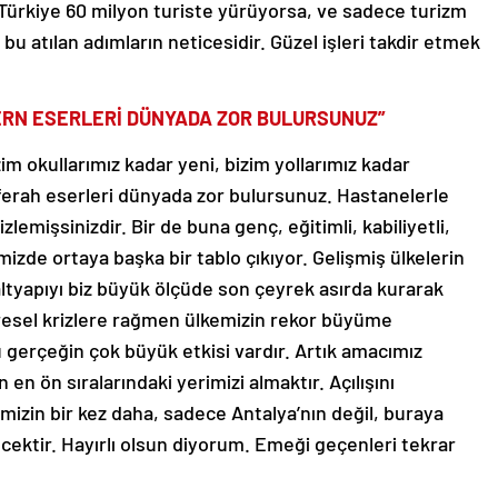
rkiye 60 milyon turiste yürüyorsa, ve sadece turizm
e bu atılan adımların neticesidir. Güzel işleri takdir etmek
ERN ESERLERİ DÜNYADA ZOR BULURSUNUZ”
m okullarımız kadar yeni, bizim yollarımız kadar
 ferah eserleri dünyada zor bulursunuz. Hastanelerle
izlemişsinizdir. Bir de buna genç, eğitimli, kabiliyetli,
zde ortaya başka bir tablo çıkıyor. Gelişmiş ülkelerin
ı altyapıyı biz büyük ölçüde son çeyrek asırda kurarak
üresel krizlere rağmen ülkemizin rekor büyüme
gerçeğin çok büyük etkisi vardır. Artık amacımız
 en ön sıralarındaki yerimizi almaktır. Açılışını
zin bir kez daha, sadece Antalya’nın değil, buraya
ektir. Hayırlı olsun diyorum. Emeği geçenleri tekrar