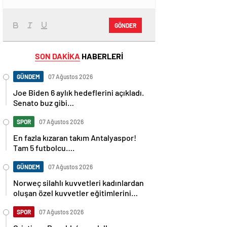
GÖNDER
SON DAKİKA
HABERLERİ
GÜNDEM
07 Ağustos 2026
Joe Biden 6 aylık hedeflerini açıkladı.
Senato buz gibi…
SPOR
07 Ağustos 2026
En fazla kızaran takım Antalyaspor!
Tam 5 futbolcu….
GÜNDEM
07 Ağustos 2026
Norweç silahlı kuvvetleri kadınlardan
oluşan özel kuvvetler eğitimlerini
başlattı.
SPOR
07 Ağustos 2026