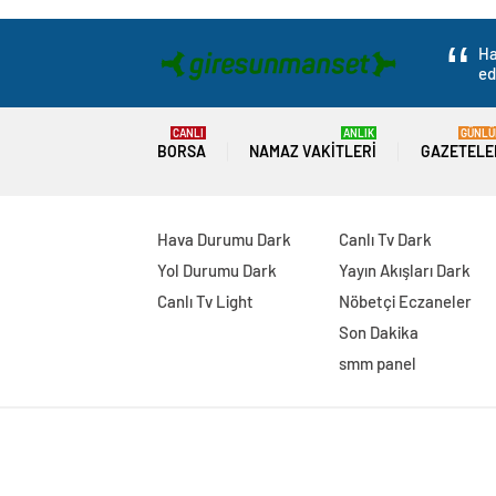
Ha
ed
CANLI
ANLIK
GÜNLÜ
BORSA
NAMAZ VAKITLERI
GAZETELE
Hava Durumu Dark
Canlı Tv Dark
Yol Durumu Dark
Yayın Akışları Dark
Canlı Tv Light
Nöbetçi Eczaneler
Son Dakika
smm panel