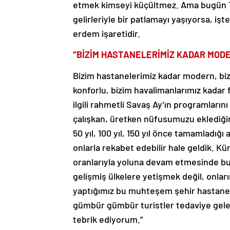
etmek kimseyi küçültmez. Ama bugün Tü
gelirleriyle bir patlamayı yaşıyorsa, işt
erdem işaretidir.
“BİZİM HASTANELERİMİZ KADAR MOD
Bizim hastanelerimiz kadar modern, bizi
konforlu, bizim havalimanlarımız kadar
ilgili rahmetli Savaş Ay’ın programlarını 
çalışkan, üretken nüfusumuzu eklediğimi
50 yıl, 100 yıl, 150 yıl önce tamamladığ
onlarla rekabet edebilir hale geldik. K
oranlarıyla yoluna devam etmesinde bu 
gelişmiş ülkelere yetişmek değil, onların
yaptığımız bu muhteşem şehir hastanemi
gümbür gümbür turistler tedaviye gelec
tebrik ediyorum.”