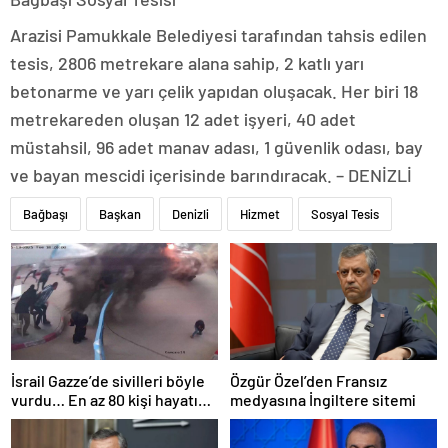
Arazisi Pamukkale Belediyesi tarafından tahsis edilen
tesis, 2806 metrekare alana sahip, 2 katlı yarı
betonarme ve yarı çelik yapıdan oluşacak. Her biri 18
metrekareden oluşan 12 adet işyeri, 40 adet
müstahsil, 96 adet manav adası, 1 güvenlik odası, bay
ve bayan mescidi içerisinde barındıracak. – DENİZLİ
Bağbaşı
Başkan
Denizli
Hizmet
Sosyal Tesis
İsrail Gazze’de sivilleri böyle
Özgür Özel’den Fransız
vurdu… En az 80 kişi hayatını
medyasına İngiltere sitemi
kaybetti