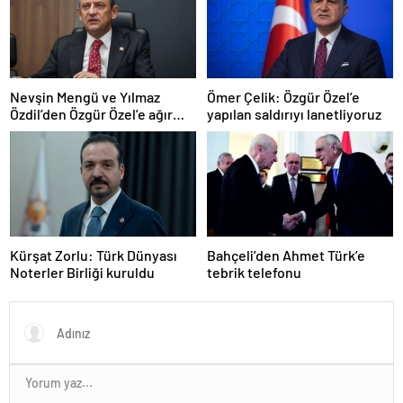
Nevşin Mengü ve Yılmaz
Ömer Çelik: Özgür Özel’e
Özdil’den Özgür Özel’e ağır
yapılan saldırıyı lanetliyoruz
eleştiriler
Kürşat Zorlu: Türk Dünyası
Bahçeli’den Ahmet Türk’e
Noterler Birliği kuruldu
tebrik telefonu