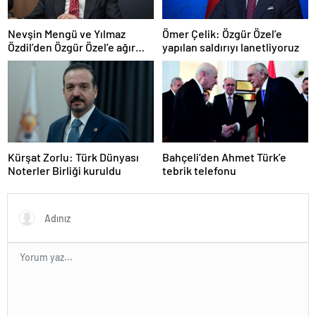
Nevşin Mengü ve Yılmaz
Ömer Çelik: Özgür Özel’e
Özdil’den Özgür Özel’e ağır
yapılan saldırıyı lanetliyoruz
eleştiriler
Kürşat Zorlu: Türk Dünyası
Bahçeli’den Ahmet Türk’e
Noterler Birliği kuruldu
tebrik telefonu