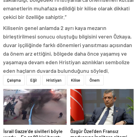
emanetlerin muhafaza edildiği bir kilise olarak dikkati
çekici bir özelliğe sahiptir.”
Kilisenin genel anlamda 2 ayrı kaya mezarın
birleştirilmesi sonucu oluştuğu bilgisini veren Özkaya,
duvar işçiliğinde farklı dönemleri yansıtması açısından
da önem arz ettiğini, bölgede daha önce yaşamış ve
yaşamaya devam eden Hristiyan azınlıkları sembolize
eden haçların duvarda bulunduğunu söyledi.
Çalışma
Eğil
Hristiyan
Kilise
Önem
İsrail Gazze’de sivilleri böyle
Özgür Özel’den Fransız
vurdu… En az 80 kişi hayatını
medyasına İngiltere sitemi