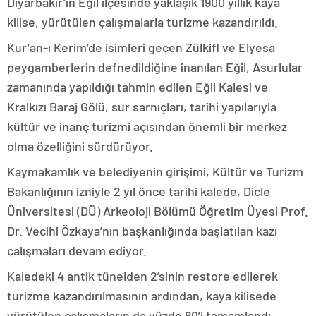
Diyarbakır’ın Eğil ilçesinde yaklaşık 1900 yıllık kaya
kilise, yürütülen çalışmalarla turizme kazandırıldı.
Kur’an-ı Kerim’de isimleri geçen Zülkifl ve Elyesa
peygamberlerin defnedildiğine inanılan Eğil, Asurlular
zamanında yapıldığı tahmin edilen Eğil Kalesi ve
Kralkızı Baraj Gölü, sur sarnıçları, tarihi yapılarıyla
kültür ve inanç turizmi açısından önemli bir merkez
olma özelliğini sürdürüyor.
Kaymakamlık ve belediyenin girişimi, Kültür ve Turizm
Bakanlığının izniyle 2 yıl önce tarihi kalede, Dicle
Üniversitesi (DÜ) Arkeoloji Bölümü Öğretim Üyesi Prof.
Dr. Vecihi Özkaya’nın başkanlığında başlatılan kazı
çalışmaları devam ediyor.
Kaledeki 4 antik tünelden 2’sinin restore edilerek
turizme kazandırılmasının ardından, kaya kilisede
yürütülen çalışmaların da yüzde 80’i tamamlandı.