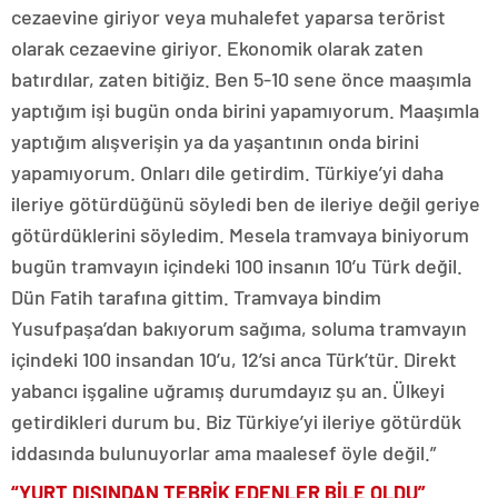
cezaevine giriyor veya muhalefet yaparsa terörist
olarak cezaevine giriyor. Ekonomik olarak zaten
batırdılar, zaten bitiğiz. Ben 5-10 sene önce maaşımla
yaptığım işi bugün onda birini yapamıyorum. Maaşımla
yaptığım alışverişin ya da yaşantının onda birini
yapamıyorum. Onları dile getirdim. Türkiye’yi daha
ileriye götürdüğünü söyledi ben de ileriye değil geriye
götürdüklerini söyledim. Mesela tramvaya biniyorum
bugün tramvayın içindeki 100 insanın 10’u Türk değil.
Dün Fatih tarafına gittim. Tramvaya bindim
Yusufpaşa’dan bakıyorum sağıma, soluma tramvayın
içindeki 100 insandan 10’u, 12’si anca Türk’tür. Direkt
yabancı işgaline uğramış durumdayız şu an. Ülkeyi
getirdikleri durum bu. Biz Türkiye’yi ileriye götürdük
iddasında bulunuyorlar ama maalesef öyle değil.”
“YURT DIŞINDAN TEBRİK EDENLER BİLE OLDU”