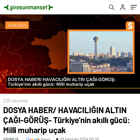
uçak
225 okunma
DOSYA HABER/ HAVACILIĞIN ALTIN
ÇAĞI-GÖRÜŞ- Türkiye’nin akıllı gücü:
Milli muharip uçak
26 Haziran 2024 00:15
ABONE OL
News