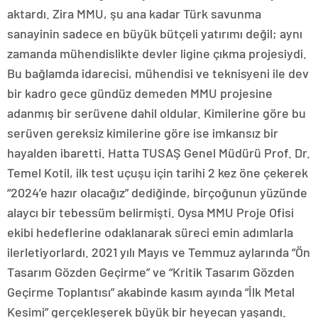
aktardı. Zira MMU, şu ana kadar Türk savunma
sanayinin sadece en büyük bütçeli yatırımı değil; aynı
zamanda mühendislikte devler ligine çıkma projesiydi.
Bu bağlamda idarecisi, mühendisi ve teknisyeni ile dev
bir kadro gece gündüz demeden MMU projesine
adanmış bir serüvene dahil oldular. Kimilerine göre bu
serüven gereksiz kimilerine göre ise imkansız bir
hayalden ibaretti. Hatta TUSAŞ Genel Müdürü Prof. Dr.
Temel Kotil, ilk test uçuşu için tarihi 2 kez öne çekerek
“2024’e hazır olacağız” dediğinde, birçoğunun yüzünde
alaycı bir tebessüm belirmişti. Oysa MMU Proje Ofisi
ekibi hedeflerine odaklanarak süreci emin adımlarla
ilerletiyorlardı. 2021 yılı Mayıs ve Temmuz aylarında “Ön
Tasarım Gözden Geçirme” ve “Kritik Tasarım Gözden
Geçirme Toplantısı” akabinde kasım ayında “İlk Metal
Kesimi” gerçekleşerek büyük bir heyecan yaşandı.