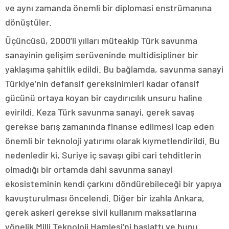
ve aynı zamanda önemli bir diplomasi enstrümanına
dönüştüler.
Üçüncüsü, 2000’li yılları müteakip Türk savunma
sanayinin gelişim serüveninde multidisipliner bir
yaklaşıma şahitlik edildi. Bu bağlamda, savunma sanayi
Türkiye’nin defansif gereksinimleri kadar ofansif
gücünü ortaya koyan bir caydırıcılık unsuru haline
evirildi. Keza Türk savunma sanayi, gerek savaş
gerekse barış zamanında finanse edilmesi icap eden
önemli bir teknoloji yatırımı olarak kıymetlendirildi. Bu
nedenledir ki, Suriye iç savaşı gibi cari tehditlerin
olmadığı bir ortamda dahi savunma sanayi
ekosisteminin kendi çarkını döndürebileceği bir yapıya
kavuşturulması öncelendi. Diğer bir izahla Ankara,
gerek askeri gerekse sivil kullanım maksatlarına
yönelik Milli Teknoloji Hamlesi’ni başlattı ve bunu