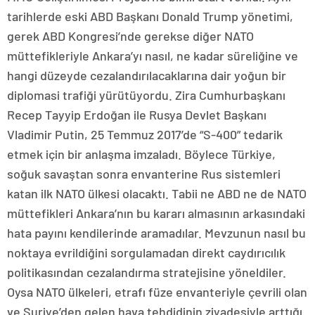
tarihlerde eski ABD Başkanı Donald Trump yönetimi,
gerek ABD Kongresi’nde gerekse diğer NATO
müttefikleriyle Ankara’yı nasıl, ne kadar süreliğine ve
hangi düzeyde cezalandırılacaklarına dair yoğun bir
diplomasi trafiği yürütüyordu. Zira Cumhurbaşkanı
Recep Tayyip Erdoğan ile Rusya Devlet Başkanı
Vladimir Putin, 25 Temmuz 2017’de “S-400” tedarik
etmek için bir anlaşma imzaladı. Böylece Türkiye,
soğuk savaştan sonra envanterine Rus sistemleri
katan ilk NATO ülkesi olacaktı. Tabii ne ABD ne de NATO
müttefikleri Ankara’nın bu kararı almasının arkasındaki
hata payını kendilerinde aramadılar. Mevzunun nasıl bu
noktaya evrildiğini sorgulamadan direkt caydırıcılık
politikasından cezalandırma stratejisine yöneldiler.
Oysa NATO ülkeleri, etrafı füze envanteriyle çevrili olan
ve Suriye’den gelen hava tehdidinin ziyadesiyle arttığı