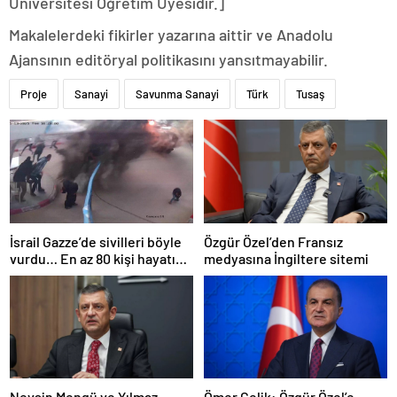
Üniversitesi Öğretim Üyesidir.]
Makalelerdeki fikirler yazarına aittir ve Anadolu
Ajansının editöryal politikasını yansıtmayabilir.
Proje
Sanayi
Savunma Sanayi
Türk
Tusaş
İsrail Gazze’de sivilleri böyle
Özgür Özel’den Fransız
vurdu… En az 80 kişi hayatını
medyasına İngiltere sitemi
kaybetti
Nevşin Mengü ve Yılmaz
Ömer Çelik: Özgür Özel’e