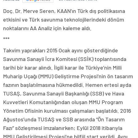
Doç. Dr. Merve Seren, KAAN’ın Türk dış politikasına
etkisini ve Türk savunma teknolojilerindeki dönüm
noktalarını AA Analiz için kaleme aldı.
***
Takvim yaprakları 2015 Ocak ayını gösterdiğinde
Savunma Sanayii İcra Komitesi (SSİK) toplantısında
tarihi bir karar alındı. İlgili karar ile Türkiye’nin Milli
Muharip Uçağı (MMU) Geliştirme Projesi’nin ön tasarım
fazının başlatılmasına hükmedildi. Hemen ertesi ayda
TUSAŞ, Savunma Sanayii Başkanlığı (SSB) ve Hava
Kuvvetleri Komutanlığından oluşan MMU Program
Yönetim Ofisinin kurulması çalışmaları başlatıldı. 2016
Ağustos’unda TUSAŞ ve SSB arasında “Ön Tasarım
Fazı” sözleşmesi imzalanırken; Eylül 2018 itibarıyla
MMU Geliştirilmesi Projesi’ne bilfiil start verildi. Aynı