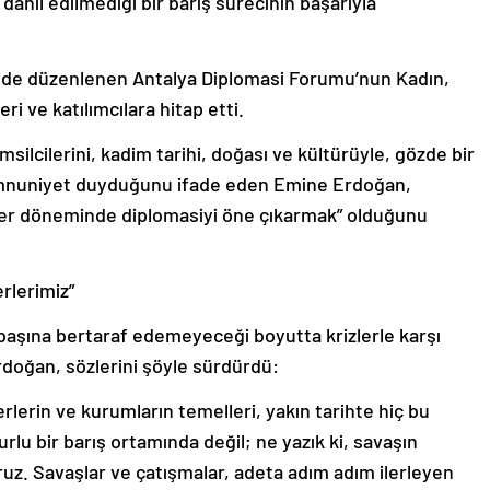
dahil edilmediği bir barış sürecinin başarıyla
de düzenlenen Antalya Diplomasi Forumu’nun Kadın,
i ve katılımcılara hitap etti.
msilcilerini, kadim tarihi, doğası ve kültürüyle, gözde bir
emnuniyet duyduğunu ifade eden Emine Erdoğan,
ler döneminde diplomasiyi öne çıkarmak” olduğunu
rlerimiz”
 başına bertaraf edemeyeceği boyutta krizlerle karşı
rdoğan, sözlerini şöyle sürdürdü:
erlerin ve kurumların temelleri, yakın tarihte hiç bu
lu bir barış ortamında değil; ne yazık ki, savaşın
oruz. Savaşlar ve çatışmalar, adeta adım adım ilerleyen