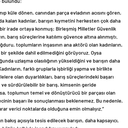
 bulundu:
yanıp küle dönen, canından parça evladının acısını gören,
da kalan kadınlar, barışın kıymetini herkesten çok daha
l bir irade ortaya konmuş; Birleşmiş Milletler Güvenlik
rın, barış süreçlerine katılımı güvence altına alınmıştı.
ağduru, toplumların inşasının ana aktörü olan kadınların,
 bir şekilde dahil edilmediğini görüyoruz. Oysa
ğunda uzlaşma olasılığının yükseldiğini ve barışın daha
dınların, farklı gruplarla işbirliği yapma ve birlikte
elere olan duyarlılıkları, barış süreçlerindeki başarı
ı ve sürdürülebilir bir barış, kimsenin geride
assa, toplumun temel ve dönüştürücü bir parçası olan
ürecinin başarı ile sonuçlanması beklenemez. Bu nedenle,
arar verici noktalarda olduğuna emin olmalıyız.”
 bakış açısıyla tesis edilecek barışın, daha kapsayıcı,