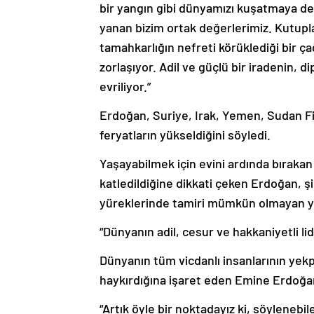
bir yangın gibi dünyamızı kuşatmaya de
yanan bizim ortak değerlerimiz. Kutupla
tamahkarlığın nefreti körüklediği bir ç
zorlaşıyor. Adil ve güçlü bir iradenin, d
evriliyor.”
Erdoğan, Suriye, Irak, Yemen, Sudan Fil
feryatların yükseldiğini söyledi.
Yaşayabilmek için evini ardında bırakan
katledildiğine dikkati çeken Erdoğan, ş
yüreklerinde tamiri mümkün olmayan yara
“Dünyanın adil, cesur ve hakkaniyetli lid
Dünyanın tüm vicdanlı insanlarının yek
haykırdığına işaret eden Emine Erdoğa
“Artık öyle bir noktadayız ki, söylenebi