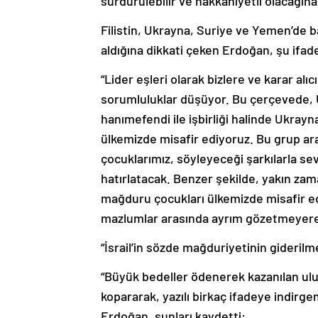
sürdürülebilir ve hakkaniyetli olacağına
Filistin, Ukrayna, Suriye ve Yemen’de b
aldığına dikkati çeken Erdoğan, şu ifade
“Lider eşleri olarak bizlere ve karar a
sorumluluklar düşüyor. Bu çerçevede, 
hanımefendi ile işbirliği halinde Ukray
ülkemizde misafir ediyoruz. Bu grup a
çocuklarımız, söyleyeceği şarkılarla s
hatırlatacak. Benzer şekilde, yakın zam
mağduru çocukları ülkemizde misafir edi
mazlumlar arasında ayrım gözetmeyerek 
“İsrail’in sözde mağduriyetinin giderilm
“Büyük bedeller ödenerek kazanılan ulu
kopararak, yazılı birkaç ifadeye indir
Erdoğan, şunları kaydetti: