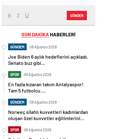
GÖNDER
SON DAKİKA
HABERLERİ
GÜNDEM
08 Ağustos 2026
Joe Biden 6 aylık hedeflerini açıkladı.
Senato buz gibi…
SPOR
08 Ağustos 2026
En fazla kızaran takım Antalyaspor!
Tam 5 futbolcu….
GÜNDEM
08 Ağustos 2026
Norweç silahlı kuvvetleri kadınlardan
oluşan özel kuvvetler eğitimlerini
başlattı.
SPOR
08 Ağustos 2026