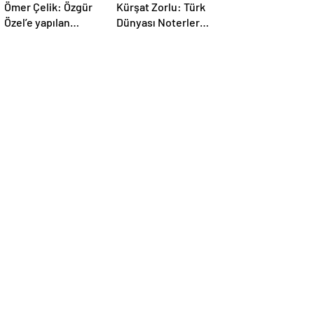
Ömer Çelik: Özgür
Kürşat Zorlu: Türk
Özel’e yapılan
Dünyası Noterler
saldırıyı
Birliği kuruldu
lanetliyoruz