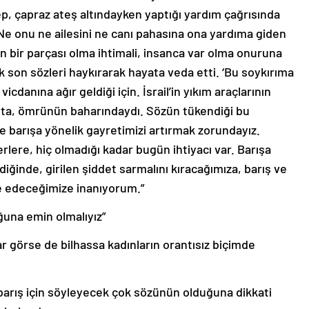
cep, çapraz ateş altındayken yaptığı yardım çağrısında
. Ne onu ne ailesini ne canı pahasına ona yardıma giden
mın bir parçası olma ihtimali, insanca var olma onuruna
k son sözleri haykırarak hayata veda etti. ‘Bu soykırıma
cdanına ağır geldiği için. İsrail’in yıkım araçlarının
yaşta, ömrünün baharındaydı. Sözün tükendiği bu
 barışa yönelik gayretimizi artırmak zorundayız.
erlere, hiç olmadığı kadar bugün ihtiyacı var. Barışa
diğinde, girilen şiddet sarmalını kıracağımıza, barış ve
lde edeceğimize inanıyorum.”
ğuna emin olmalıyız”
 görse de bilhassa kadınların orantısız biçimde
 barış için söyleyecek çok sözünün olduğuna dikkati