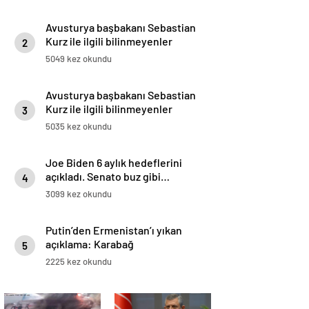
Avusturya başbakanı Sebastian
Kurz ile ilgili bilinmeyenler
2
5049 kez okundu
Avusturya başbakanı Sebastian
Kurz ile ilgili bilinmeyenler
3
5035 kez okundu
Joe Biden 6 aylık hedeflerini
açıkladı. Senato buz gibi…
4
3099 kez okundu
Putin’den Ermenistan’ı yıkan
açıklama: Karabağ
5
Azerbaycan’ın ayrılmaz bir
2225 kez okundu
parçasıdır!