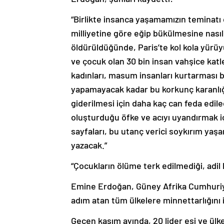
“Birlikte insanca yaşamamızın teminatı
milliyetine göre eğip bükülmesine nasıl
öldürüldüğünde, Paris’te kol kola yürü
ve çocuk olan 30 bin insan vahşice katle
kadınları, masum insanları kurtarması 
yapamayacak kadar bu korkunç karanlığ
giderilmesi için daha kaç can feda edil
oluşturduğu öfke ve acıyı uyandırmak içi
sayfaları, bu utanç verici soykırım yaşa
yazacak.”
“Çocukların ölüme terk edilmediği, adil 
Emine Erdoğan, Güney Afrika Cumhuriyet
adım atan tüm ülkelere minnettarlığını i
Geçen kasım ayında, 20 lider eşi ve ülke 