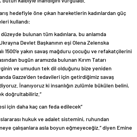
, bütün kalbiyle inandığını vurguladı.
arış hedefiyle öne çıkan hareketlerin kadınlardan güç
leri kullandı:
lıcı düzeyde bulunan tüm kadınlara, bu anlamda
Ukrayna Devlet Başkanının eşi Olena Zelenska
nalı 1500’e yakın savaş mağduru çocuğu ve refakatçilerini
rasından bugün aramızda bulunan Kırım Tatarı
evginin ve umudun tek dil olduğunu bize yeniden
anda Gazze’den tedavileri için getirdiğimiz savaş
yoruz. İnanıyoruz ki insanlığın zulümle bükülen belini,
doğrultabiliriz.”
esi için daha kaç can feda edilecek”
slararası hukuk ve adalet sistemini, ruhundan
gemeye çalışanlara asla boyun eğmeyeceğiz.” diyen Emine