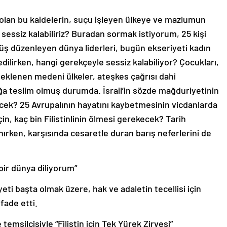
 olan bu kaidelerin, suçu işleyen ülkeye ve mazlumun
 sessiz kalabiliriz? Buradan sormak istiyorum, 25 kişi
yüş düzenleyen dünya liderleri, bugün ekseriyeti kadın
dilirken, hangi gerekçeyle sessiz kalabiliyor? Çocukları,
beklenen medeni ülkeler, ateşkes çağrısı dahi
a teslim olmuş durumda. İsrail’in sözde mağduriyetinin
ecek? 25 Avrupalının hayatını kaybetmesinin vicdanlarda
n, kaç bin Filistinlinin ölmesi gerekecek? Tarih
nırken, karşısında cesaretle duran barış neferlerini de
bir dünya diliyorum”
i başta olmak üzere, hak ve adaletin tecellisi için
fade etti.
temsilcisiyle “Filistin için Tek Yürek Zirvesi”