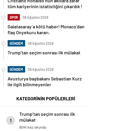
Cristiano Ronaldo’nun akıllara zarar
tüm kariyerinin istatistiğini çıkardık !
SPOR
08 Ağustos 2026
Galatasaray’a kötü haber! Monaco’dan
flaş Onyekuru kararı.
GÜNDEM
08 Ağustos 2026
Trump’tan seçim sonrası ilk mülakat
GÜNDEM
08 Ağustos 2026
Avusturya başbakanı Sebastian Kurz
ile ilgili bilinmeyenler
KATEGORİNİN POPÜLERLERİ
Trump’tan seçim sonrası ilk
mülakat
1
8041 kez okundu