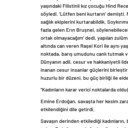
yaşındaki Filistinli kız çocuğu Hind Re
söyledi. ‘Lütfen beni kurtarın’ demişti
sağlık ekiplerini kurtarabildik. Soykırı
fazla gelen Erın Bruşnel, söylenebilece
ortak olmayacağım’ dedi, yapılan zulüm vi
altında can veren Raşel Kori ile aynı 
noktada, barış umudunu canlı tutmak ve
Dünyanın adil, cesur ve hakkaniyetli lid
inanan cesur insanlar güçlerini birleştir
huzurlu bir düzeni, bu güç birliği ile e
“Kadınların karar verici noktalarda oldu
Emine Erdoğan, savaşta her kesim zarar
etkilendiğini dile getirdi.
Savaşın derinden etkilediği kadınların,