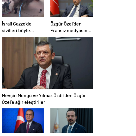
İsrail Gazze’de
Özgür Özel’den
sivilleri böyle
Fransız medyasına
vurdu… En az 80
İngiltere sitemi
kişi hayatını
kaybetti
Nevşin Mengü ve Yılmaz Özdil’den Özgür
Özel’e ağır eleştiriler