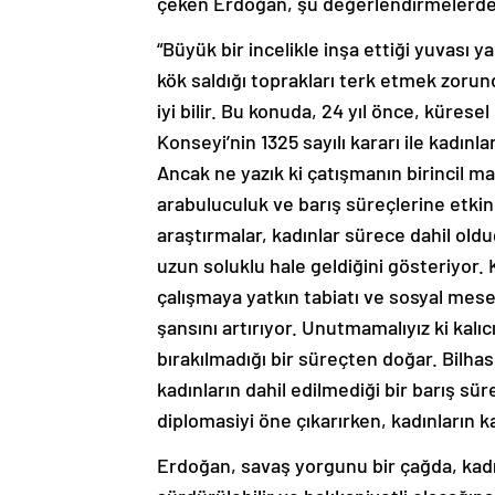
çeken Erdoğan, şu değerlendirmelerde
“Büyük bir incelikle inşa ettiği yuvası 
kök saldığı toprakları terk etmek zorun
iyi bilir. Bu konuda, 24 yıl önce, kürese
Konseyi’nin 1325 sayılı kararı ile kadınla
Ancak ne yazık ki çatışmanın birincil m
arabuluculuk ve barış süreçlerine etkin
araştırmalar, kadınlar sürece dahil oldu
uzun soluklu hale geldiğini gösteriyor. Ka
çalışmaya yatkın tabiatı ve sosyal mesel
şansını artırıyor. Unutmamalıyız ki kalıc
bırakılmadığı bir süreçten doğar. Bilh
kadınların dahil edilmediği bir barış s
diplomasiyi öne çıkarırken, kadınların k
Erdoğan, savaş yorgunu bir çağda, kadın