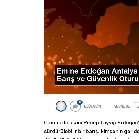
0
BEĞENDİM
ABONE OL
Cumhurbaşkanı Recep Tayyip Erdoğan’ın
sürdürülebilir bir barış, kimsenin geri