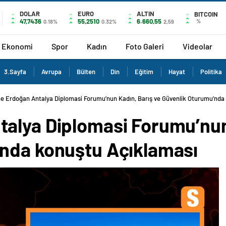
DOLAR
EURO
ALTIN
BITCOIN
47,7436
55,2510
6.660,55
%
0.18%
0.32%
2,59
Ekonomi
Spor
Kadın
Foto Galeri
Videolar
3.Sayfa
Avrupa
Bülten
Din
Eğitim
Hayat
Politika
e Erdoğan Antalya Diplomasi Forumu’nun Kadın, Barış ve Güvenlik Oturumu’nda
alya Diplomasi Forumu’nun
nda konuştu Açıklaması