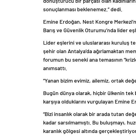
dönüştürücü bir parçası olan kadınların 
sonuçlanması beklenemez.” dedi.
Emine Erdoğan, Nest Kongre Merkezi’n
Barış ve Güvenlik Oturumu’nda lider eşler
Lider eşlerini ve uluslararası kuruluş te
şehir olan Antalya’da ağırlamaktan m
forumun bu seneki ana temasının “kriz
anımsattı.
“Yanan bizim evimiz, ailemiz, ortak değe
Bugün dünya olarak, hiçbir ülkenin tek
karşıya olduklarını vurgulayan Emine E
“Bizi insanlık olarak bir arada tutan değ
kadar sarsılmamıştı. Bu buluşmayı, huzur
karanlık gölgesi altında gerçekleştiriy