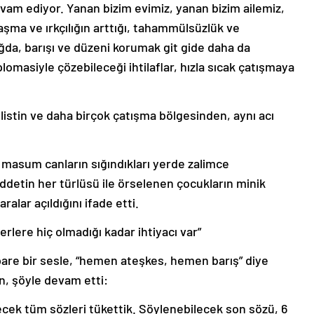
vam ediyor. Yanan bizim evimiz, yanan bizim ailemiz,
şma ve ırkçılığın arttığı, tahammülsüzlük ve
ağda, barışı ve düzeni korumak git gide daha da
iplomasiyle çözebileceği ihtilaflar, hızla sıcak çatışmaya
istin ve daha birçok çatışma bölgesinden, aynı acı
 masum canların sığındıkları yerde zalimce
iddetin her türlüsü ile örselenen çocukların minik
lar açıldığını ifade etti.
erlere hiç olmadığı kadar ihtiyacı var”
pare bir sesle, “hemen ateşkes, hemen barış” diye
n, şöyle devam etti:
lecek tüm sözleri tükettik. Söylenebilecek son sözü, 6