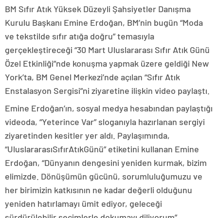
BM Sıfır Atık Yüksek Düzeyli Şahsiyetler Danışma
Kurulu Başkanı Emine Erdoğan, BM’nin bugün “Moda
ve tekstilde sıfır atığa doğru” temasıyla
gerçekleştireceği “30 Mart Uluslararası Sıfır Atık Günü
Özel Etkinliği”nde konuşma yapmak üzere geldiği New
York’ta, BM Genel Merkezi’nde açılan “Sıfır Atık
Enstalasyon Sergisi”ni ziyaretine ilişkin video paylaştı.
Emine Erdoğan’ın, sosyal medya hesabından paylaştığı
videoda, “Yeterince Var” sloganıyla hazırlanan sergiyi
ziyaretinden kesitler yer aldı. Paylaşımında,
“UluslararasıSıfırAtıkGünü” etiketini kullanan Emine
Erdoğan, “Dünyanın dengesini yeniden kurmak, bizim
elimizde. Dönüşümün gücünü, sorumluluğumuzu ve
her birimizin katkısının ne kadar değerli olduğunu
yeniden hatırlamayı ümit ediyor, geleceği
sürdürülebilir seçimlerle dokumayı diliyorum”