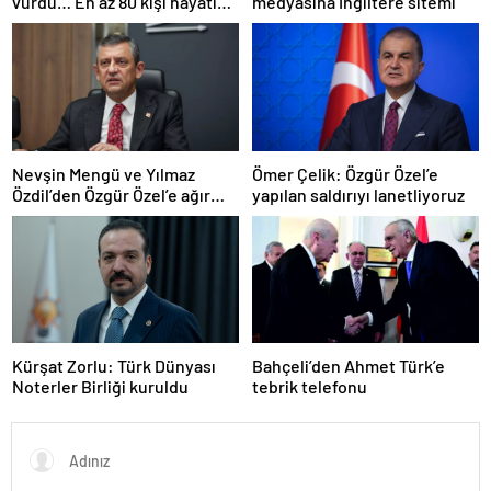
vurdu… En az 80 kişi hayatını
medyasına İngiltere sitemi
kaybetti
Nevşin Mengü ve Yılmaz
Ömer Çelik: Özgür Özel’e
Özdil’den Özgür Özel’e ağır
yapılan saldırıyı lanetliyoruz
eleştiriler
Kürşat Zorlu: Türk Dünyası
Bahçeli’den Ahmet Türk’e
Noterler Birliği kuruldu
tebrik telefonu