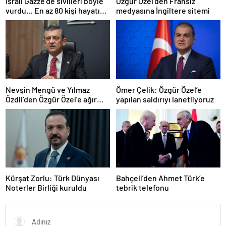
İsrail Gazze’de sivilleri böyle
Özgür Özel’den Fransız
vurdu… En az 80 kişi hayatını
medyasına İngiltere sitemi
kaybetti
Nevşin Mengü ve Yılmaz
Ömer Çelik: Özgür Özel’e
Özdil’den Özgür Özel’e ağır
yapılan saldırıyı lanetliyoruz
eleştiriler
Kürşat Zorlu: Türk Dünyası
Bahçeli’den Ahmet Türk’e
Noterler Birliği kuruldu
tebrik telefonu