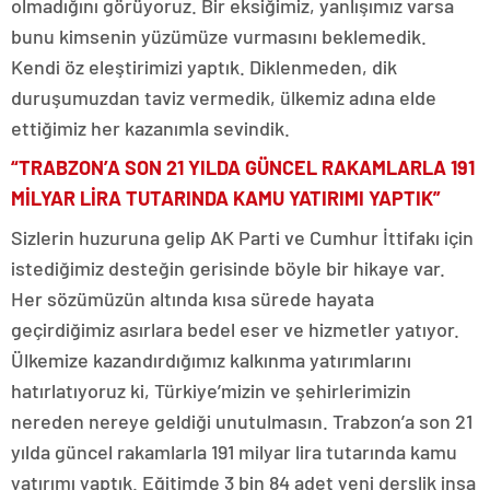
olmadığını görüyoruz. Bir eksiğimiz, yanlışımız varsa
bunu kimsenin yüzümüze vurmasını beklemedik.
Kendi öz eleştirimizi yaptık. Diklenmeden, dik
duruşumuzdan taviz vermedik, ülkemiz adına elde
ettiğimiz her kazanımla sevindik.
“TRABZON’A SON 21 YILDA GÜNCEL RAKAMLARLA 191
MİLYAR LİRA TUTARINDA KAMU YATIRIMI YAPTIK”
Sizlerin huzuruna gelip AK Parti ve Cumhur İttifakı için
istediğimiz desteğin gerisinde böyle bir hikaye var.
Her sözümüzün altında kısa sürede hayata
geçirdiğimiz asırlara bedel eser ve hizmetler yatıyor.
Ülkemize kazandırdığımız kalkınma yatırımlarını
hatırlatıyoruz ki, Türkiye’mizin ve şehirlerimizin
nereden nereye geldiği unutulmasın. Trabzon’a son 21
yılda güncel rakamlarla 191 milyar lira tutarında kamu
yatırımı yaptık. Eğitimde 3 bin 84 adet yeni derslik inşa