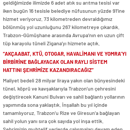
geldiğimizde ilimizde 6 adet atık su arıtma tesisi var
iken bugün 16 tesisle belediye nüfusunun yüzde 91’ine
hizmet veriyoruz. 73 kilometreden devraldığımız
bölünmüş yol uzunluğunu 267 kilometreye çıkardık.
Trabzon-Gümüşhane arasında Avrupa’nın en uzun çift
tüp karayolu tüneli Zigana’yı hizmete açtık.
“AKÇAABAT, KTÜ, OTOGAR, HAVALİMANI VE YOMRA’YI
BİRBİRİNE BAĞLAYACAK OLAN RAYLI SİSTEM
HATTINI ŞEHRİMİZE KAZANDIRACAĞIZ”
Maliyet bedeli 28 milyar liraya yakın olan bünyesindeki
tünel, köprü ve kavşaklarıyla Trabzon’un çehresini
değiştirecek Kanuni Bulvarı ve sahil bağlantı yollarının
yapımında sona yaklaştık. İnşallah bu yıl içinde
tamamlıyoruz. Trabzon’u Rize ve Giresun’a bağlayan
sahil yolun yanı sıra çok sayıda yol inşa ettik.
Şehrimizin muhtelif yerlerde çalışmaları devam eden