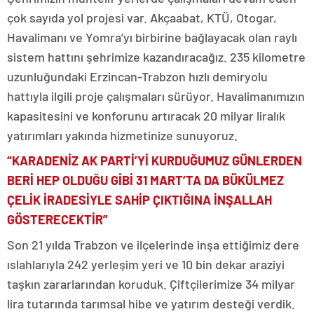
çok sayıda yol projesi var. Akçaabat, KTÜ, Otogar,
Havalimanı ve Yomra’yı birbirine bağlayacak olan raylı
sistem hattını şehrimize kazandıracağız. 235 kilometre
uzunluğundaki Erzincan-Trabzon hızlı demiryolu
hattıyla ilgili proje çalışmaları sürüyor. Havalimanımızın
kapasitesini ve konforunu artıracak 20 milyar liralık
yatırımları yakında hizmetinize sunuyoruz.
“KARADENİZ AK PARTİ’Yİ KURDUĞUMUZ GÜNLERDEN
BERİ HEP OLDUĞU GİBİ 31 MART’TA DA BÜKÜLMEZ
ÇELİK İRADESİYLE SAHİP ÇIKTIĞINA İNŞALLAH
GÖSTERECEKTİR”
Son 21 yılda Trabzon ve ilçelerinde inşa ettiğimiz dere
ıslahlarıyla 242 yerleşim yeri ve 10 bin dekar araziyi
taşkın zararlarından koruduk. Çiftçilerimize 34 milyar
lira tutarında tarımsal hibe ve yatırım desteği verdik.