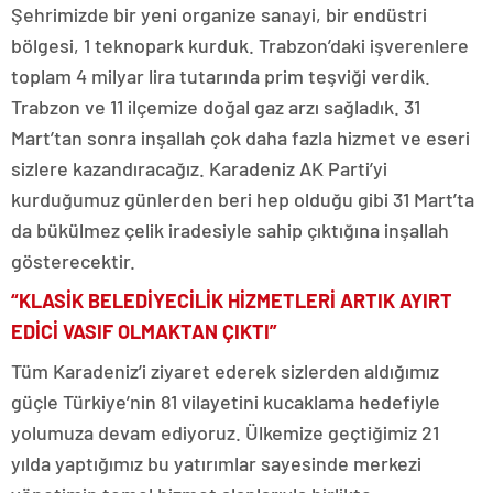
Şehrimizde bir yeni organize sanayi, bir endüstri
bölgesi, 1 teknopark kurduk. Trabzon’daki işverenlere
toplam 4 milyar lira tutarında prim teşviği verdik.
Trabzon ve 11 ilçemize doğal gaz arzı sağladık. 31
Mart’tan sonra inşallah çok daha fazla hizmet ve eseri
sizlere kazandıracağız. Karadeniz AK Parti’yi
kurduğumuz günlerden beri hep olduğu gibi 31 Mart’ta
da bükülmez çelik iradesiyle sahip çıktığına inşallah
gösterecektir.
“KLASİK BELEDİYECİLİK HİZMETLERİ ARTIK AYIRT
EDİCİ VASIF OLMAKTAN ÇIKTI”
Tüm Karadeniz’i ziyaret ederek sizlerden aldığımız
güçle Türkiye’nin 81 vilayetini kucaklama hedefiyle
yolumuza devam ediyoruz. Ülkemize geçtiğimiz 21
yılda yaptığımız bu yatırımlar sayesinde merkezi