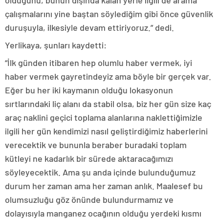
olduğunu, bunun dışında kalan yerle ilgili de arama
çalışmalarını yine baştan söylediğim gibi önce güvenlik
duruşuyla, ilkesiyle devam ettiriyoruz.” dedi.
Yerlikaya, şunları kaydetti:
“İlk günden itibaren hep olumlu haber vermek, iyi
haber vermek gayretindeyiz ama böyle bir gerçek var.
Eğer bu her iki kaymanın olduğu lokasyonun
sırtlarındaki liç alanı da stabil olsa, biz her gün size kaç
araç naklini geçici toplama alanlarına naklettiğimizle
ilgili her gün kendimizi nasıl geliştirdiğimiz haberlerini
verecektik ve bununla beraber buradaki toplam
kütleyi ne kadarlık bir sürede aktaracağımızı
söyleyecektik. Ama şu anda içinde bulunduğumuz
durum her zaman ama her zaman anlık. Maalesef bu
olumsuzluğu göz önünde bulundurmamız ve
dolayısıyla manganez ocağının olduğu yerdeki kısmı