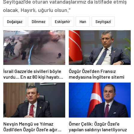
Seyitgazi’de oturan vatandaşlarımız da istifade etmiş
olacak. Hayırlı, uğurlu olsun.”
Doğalgaz
Dönmez
Eskişehir
Han
Seyitgazi
İsrail Gazze’de sivilleri böyle
Özgür Özel’den Fransız
vurdu… En az 80 kişi hayatını
medyasına İngiltere sitemi
kaybetti
Nevşin Mengü ve Yılmaz
Ömer Çelik: Özgür Özel’e
Özdil’den Özgür Özel’e ağır
yapılan saldırıyı lanetliyoruz