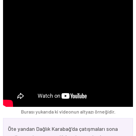
Burası yukarıda ki videonun altyazı örneğidir.
Öte yandan Dağlık Karabağ’da çatışmaları sona