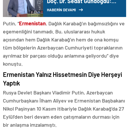
Doç. Dr. Sedat Gündoğdu:
Çukurova plastik ovasına
HABERİN DEVAMI
döndü
Putin, “
Ermenistan
, Dağlık Karabağ’ın bağımsızlığını ve
egemenliğini tanımadı. Bu, uluslararası hukuk
açısından hem Dağlık Karabağ’ın hem de ona komşu
tüm bölgelerin Azerbaycan Cumhuriyeti topraklarının
ayrılmaz bir parçası olduğu anlamına geliyordu” diye
konuştu.
Ermenistan Yalnız Hissetmesin Diye Herşeyi
Yaptık
Rusya Devlet Başkanı Vladimir Putin, Azerbaycan
Cumhurbaşkanı İlham Aliyev ve Ermenistan Başbakanı
Nikol Paşinyan 10 Kasım itibariyle Dağlık Karabağ’da 27
Eylül’den beri devam eden çatışmaların durması için
bir anlaşma imzalamıştı.