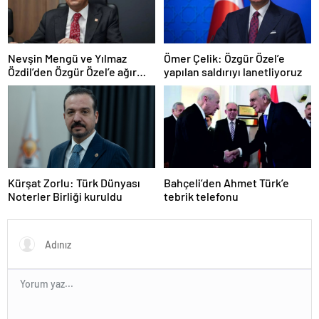
Nevşin Mengü ve Yılmaz
Ömer Çelik: Özgür Özel’e
Özdil’den Özgür Özel’e ağır
yapılan saldırıyı lanetliyoruz
eleştiriler
Kürşat Zorlu: Türk Dünyası
Bahçeli’den Ahmet Türk’e
Noterler Birliği kuruldu
tebrik telefonu