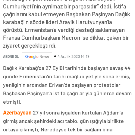
Cumhuriyeti'nin ayrılmaz bir parçasıdır” dedi. İstifa
çağrılarını kabul etmeyen Başbakan Paşinyan Dağlık
karabağ'ın sözde lideri Arayik Harutyunyan'la
görüştü. Ermenistan'a verdiği desteği saklamayan
Fransa Cumhurbaşkanı Macron ise dikkat çeken bir
ziyaret gerçekleştirdi.
4 Aralık 2020 14:19
ABONE OL
News
Dağlık Karabağ’da 27 Eylül tarihinde başlayan savaş 44
günde Ermenistan’ın tarihi mağlubiyetiyle sona ermiş,
yenilginin ardından Erivan’da başlayan protestolar
Başbakan Paşinyan’a istifa çağrılarıyla günlerce devam
etmişti.
Azerbaycan
27 yıl sonra işgalden kurtulan Ağdam’a
girmiş ancak şehirdeki acı tablo, gün ışığıyla birlikte
ortaya çıkmıştı. Neredeyse tek bir sağlam bina