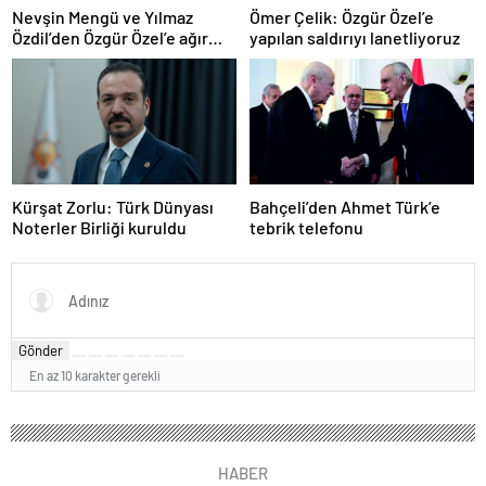
Nevşin Mengü ve Yılmaz
Ömer Çelik: Özgür Özel’e
Özdil’den Özgür Özel’e ağır
yapılan saldırıyı lanetliyoruz
eleştiriler
Kürşat Zorlu: Türk Dünyası
Bahçeli’den Ahmet Türk’e
Noterler Birliği kuruldu
tebrik telefonu
Gönder
En az 10 karakter gerekli
HABER