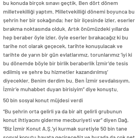
bu konuda birçok sınavı geçtik. Ben dört dönem
milletvekilliği yaptım. Milletvekilliği dönemi boyunca bu
şehrin her bir sokağında; her bir ilçesinde izler, eserler
bırakma noktasında olduk. Artık önümüzdeki yıllarda
hep beraber öyle izler, öyle eserler bırakacağız ki bu
tarihe not olarak geçecek, tarihte konuşulacak ve
tarihte de yarın bir gün evlatlarımız, torunlarımız ‘iyi ki
bu dönemde böyle bir birlik beraberlik İzmir’de tesis
edilmiş ve şehre bu hizmetler kazandırılmış’
diyecekler. Benim derdim bu. Ben İzmir sevdalısıyım,
İzmir’e muhabbet duyan birisiyim” diye konuştu.
50 bin sosyal konut müjdesi verdi
“Bu şehrin orta gelirli ya da bir alt gelirli grubunun
konut ihtiyacını giderme mecburiyeti var” diyen Dağ,
“Biz İzmir Konut A.Ş.’yi kurmak suretiyle 50 bin tane
sosyal konutu hayata geçireceğiz ve burada da çok net