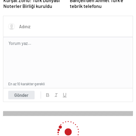
Kürşat Zorlu: Türk Dünyası
Bahçeli’den Ahmet Türk’e
Noterler Birliği kuruldu
tebrik telefonu
En az 10 karakter gerekli
Gönder