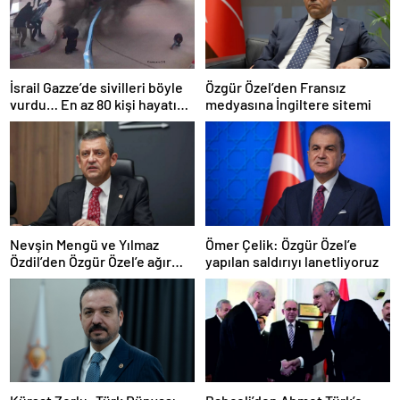
İsrail Gazze’de sivilleri böyle
Özgür Özel’den Fransız
vurdu… En az 80 kişi hayatını
medyasına İngiltere sitemi
kaybetti
Nevşin Mengü ve Yılmaz
Ömer Çelik: Özgür Özel’e
Özdil’den Özgür Özel’e ağır
yapılan saldırıyı lanetliyoruz
eleştiriler