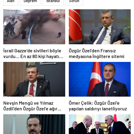
Alan
Deprem
İstanbul
Sorun
İsrail Gazze’de sivilleri böyle
Özgür Özel’den Fransız
vurdu… En az 80 kişi hayatını
medyasına İngiltere sitemi
kaybetti
Nevşin Mengü ve Yılmaz
Ömer Çelik: Özgür Özel’e
Özdil’den Özgür Özel’e ağır
yapılan saldırıyı lanetliyoruz
eleştiriler