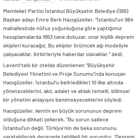
Memleket Partisi İstanbul Büyükşehir Belediye (İBB)
Başkan adayı Emre Berk Hacıgüzeller, “İstanbul’un 964
mahallesinde nüfus yoğunluğuna göre yaptığımız
hesaplamalarda 1953 tane dokuzar, onar kişilik deprem
ekipleri kuracağız. Bu ekipler örümcek ağı modeliyle
çalışacaklar, birbirleriyle haberdar olacaklar.” dedi.
Levent’teki bir otelde düzenlenen “Büyükşehir
Belediyesi Yönetimi ve Proje Sunumu”nda konuşan
Hacıgüzeller, İstanbul’u belirledikleri 10 ilke altında
yöneteceklerini, akıl, adalet ve ahlak temelli, bilimsel
bir yönetim anlayışını benimseyeceklerini söyledi.
Hacıgüzeller, kentin en büyük sorununun deprem
olduğuna dikkati çekerek, “Bu sorun sadece
İstanbul’un değil, Türkiye’nin de beka sorununu
yaratabilecek derecede tehlikeli bir sorundur. ‘Deprem