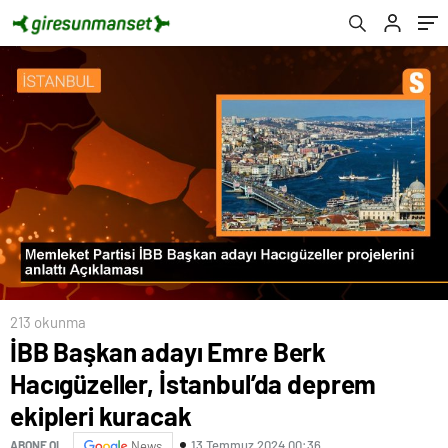
213 okunma
İBB Başkan adayı Emre Berk
Hacıgüzeller, İstanbul’da deprem
ekipleri kuracak
13 Temmuz 2024 00:36
ABONE OL
News