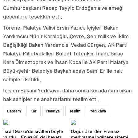
Cumhurbaşkanı Recep Tayyip Erdoğan’a ve emeği
geçenlere teşekkür etti.
Törene, Malatya Valisi Ersin Yazıcı, İçişleri Bakan
Yardımcısı Münir Karaloğlu, Çevre, Şehircilik ve İklim
Değişikliği Bakan Yardımcısı Vedad Gürgen, AK Parti
Malatya Milletvekilleri Bülent Tüfenkci, İnanç Siraç
Kara Ölmeztoprak ve İhsan Koca ile AK Parti Malatya
Büyükşehir Belediye Başkan adayı Sami Er ile hak
sahipleri katıldı.
İçişleri Bakanı Yerlikaya, daha sonra kurada ismi çıkan
hak sahiplerine anahtarlarını teslim etti.
Deprem
Kar
Malatya
Teslim
Yerlikaya
İsrail Gazze’de sivilleri böyle
Özgür Özel’den Fransız
vurdu… En az 80 kişi hayatını
medyasına İngiltere sitemi